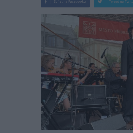
Sdílet na Facebooku
Tweet na Twit