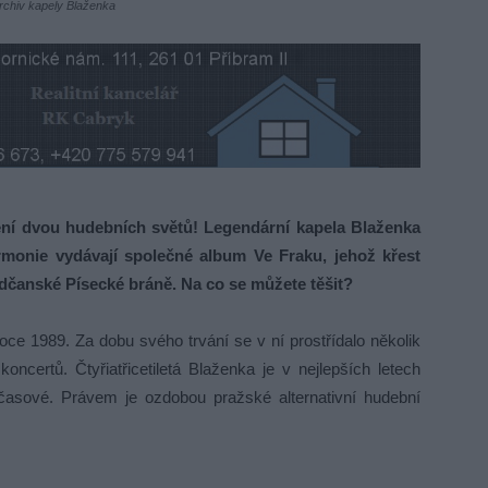
archiv kapely Blaženka
ní dvou hudebních světů! Legendární kapela Blaženka
armonie vydávají společné album Ve Fraku, jehož křest
adčanské Písecké bráně. Na co se můžete těšit?
ce 1989. Za dobu svého trvání se v ní prostřídalo několik
koncertů. Čtyřiatřicetiletá Blaženka je v nejlepších letech
dčasové. Právem je ozdobou pražské alternativní hudební