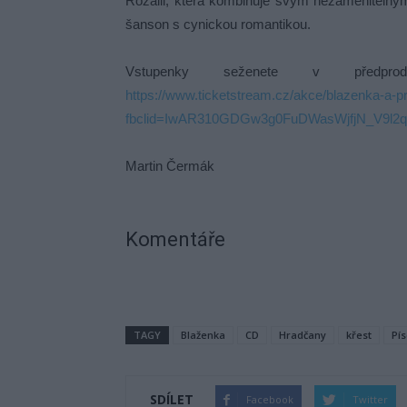
Rozálii, která kombinuje svým nezaměnitelný
šanson s cynickou romantikou.
Vstupenky seženete v předpro
https://www.ticketstream.cz/akce/blazenka-a-p
fbclid=IwAR310GDGw3g0FuDWasWjfjN_V9l
Martin Čermák
Komentáře
TAGY
Blaženka
CD
Hradčany
křest
Pí
SDÍLET
Facebook
Twitter