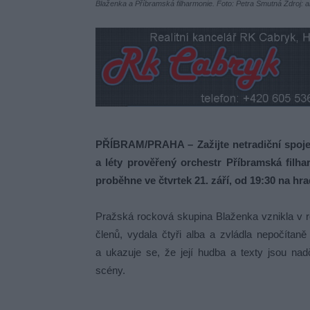
Blaženka a Příbramská filharmonie. Foto: Petra Smutná Zdroj: 
PŘÍBRAM/PRAHA – Zažijte netradiční spoje
a léty prověřený orchestr Příbramská filh
proběhne ve čtvrtek 21. září, od 19:30 na hr
Pražská rocková skupina Blaženka vznikla v ro
členů, vydala čtyři alba a zvládla nepočítaně 
a ukazuje se, že její hudba a texty jsou na
scény.