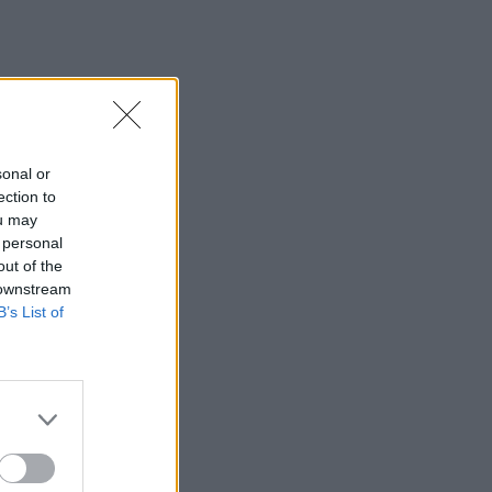
sonal or
ection to
ou may
 personal
out of the
 downstream
B’s List of