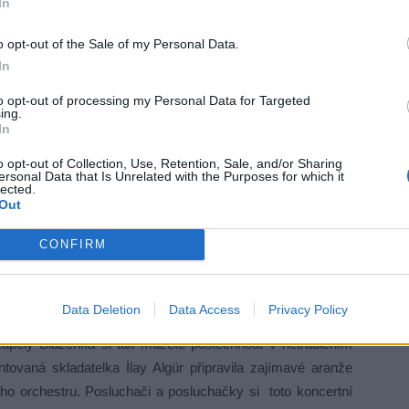
In
o opt-out of the Sale of my Personal Data.
In
to opt-out of processing my Personal Data for Targeted
ing.
In
o opt-out of Collection, Use, Retention, Sale, and/or Sharing
ersonal Data that Is Unrelated with the Purposes for which it
lected.
Out
CONFIRM
charitativní akci, na které Blaženka hrála a kterou pořádal
Data Deletion
Data Access
Privacy Policy
dirigentku Příbramské filharmonie Veroniku Kopeckou, kterou
y kapely Blaženka si tak můžete poslechnout v netradičním
ovaná skladatelka İlay Algür připravila zajímavé aranže
ho orchestru. Posluchači a posluchačky si toto koncertní