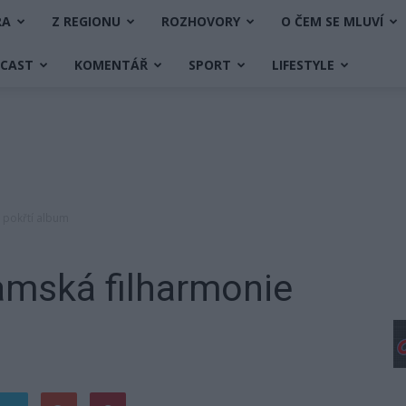
RA
Z REGIONU
ROZHOVORY
O ČEM SE MLUVÍ
DCAST
KOMENTÁŘ
SPORT
LIFESTYLE
 pokřtí album
amská filharmonie