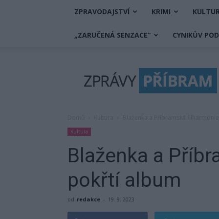
ZPRAVODAJSTVÍ
KRIMI
KULTU
„ZARUČENÁ SENZACE“
CYNIKŮV PO
Zprávy
Příbram
Domů
Kultura
Blaženka a Příbramská filharmonie
Kultura
Blaženka a Příbr
pokřtí album
od
redakce
-
19. 9. 2023