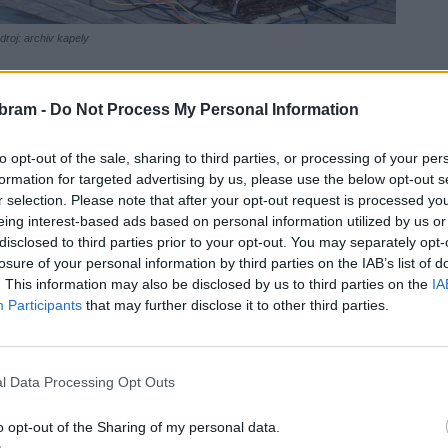
droj: archiv kapely
ce 1908. Zaměřuje se na provedení klasických skladeb,
bram -
Do Not Process My Personal Information
. Orchestr působí převážně na lokální úrovni, hraje ale
 hostujícími dirigenty jako je Debashish Chaudhuri (Indie)
to opt-out of the sale, sharing to third parties, or processing of your per
elé republiky, či hraní na festivalech (HFAD). S Blaženkou
formation for targeted advertising by us, please use the below opt-out s
r selection. Please note that after your opt-out request is processed y
eing interest-based ads based on personal information utilized by us or
disclosed to third parties prior to your opt-out. You may separately opt-
losure of your personal information by third parties on the IAB’s list of
. This information may also be disclosed by us to third parties on the
IA
Participants
that may further disclose it to other third parties.
l Data Processing Opt Outs
o opt-out of the Sharing of my personal data.