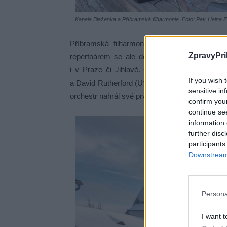
Kapela Blaženka a Příbramská filharmonie. Foto: Petr Hejna Z
Příbramská filharmonie byla založena v ro
ZpravyPri
repertoárem se ale dostává i k moderní hudbě
i v Praze či Jihlavě. Častá je i spolupráce s
If you wish 
a David Rutherford (USA), pěveckými sbory z c
sensitive in
orchestr nahrál své první album.
confirm you
continue se
information 
further disc
participants
Downstream 
Persona
I want t