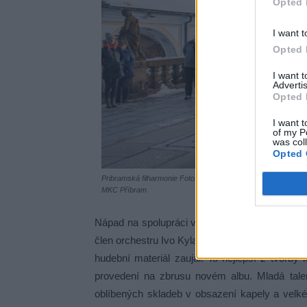
Opted 
I want t
Opted 
I want 
Advertis
Opted 
I want t
of my P
was col
Opted 
Pribramská filharmonie Foto:
MKC Příbram
Nápad na spolupráci vznikl spontánně při jedné 
člen orchestru Ivo Kylar. Ten následně oslovil 
hudební materiál zaujal. To nejlepší z tvorb
provedení na zbrusu novém albu. Mladá talent
oblíbených skladeb v obsazení kapely a velké