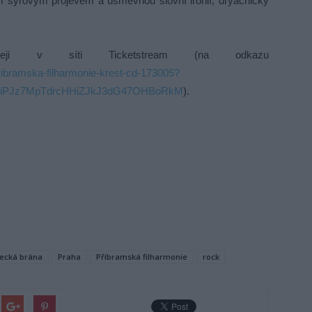
m syrovým projevem a úsměvnou slovní ironií, dryáčnický
deji v síti Ticketstream (na odkazu
ribramska-filharmonie-krest-cd-173005?
2qiPJz7MpTdrcHHiZJkJ3dG47OHBoRkM
).
secká brána
Praha
Příbramská filharmonie
rock