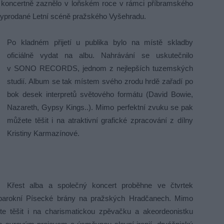
é koncertně zaznělo v loňském roce v rámci příbramského
 vyprodané Letní scéně pražského Vyšehradu.
Po kladném přijetí u publika bylo na místě skladby
oficiálně vydat na albu. Nahrávání se uskutečnilo
v SONO RECORDS, jednom z nejlepších tuzemských
studií. Album se tak místem svého zrodu hrdě zařadí po
bok desek interpretů světového formátu (David Bowie,
Nazareth, Gypsy Kings..). Mimo perfektní zvuku se pak
můžete těšit i na atraktivní grafické zpracování z dílny
Kristiny Karmazínové.
Křest alba a společný koncert proběhne ve čtvrtek
h barokní Písecké brány na pražských Hradčanech. Mimo
e těšit i na charismatickou zpěvačku a akeordeonistku