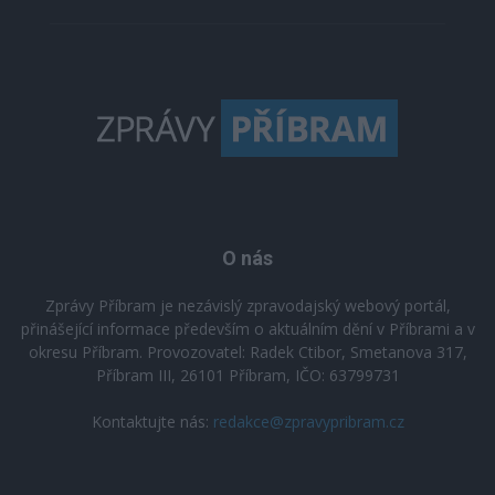
O nás
Zprávy Příbram je nezávislý zpravodajský webový portál,
přinášející informace především o aktuálním dění v Příbrami a v
okresu Příbram. Provozovatel: Radek Ctibor, Smetanova 317,
Příbram III, 26101 Příbram, IČO: 63799731
Kontaktujte nás:
redakce@zpravypribram.cz