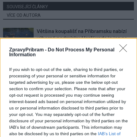
SOUVISEJÍCÍ ČLÁNKY
VÍCE OD AUTORA
Většina koupališť na Příbramsku nabízí
výborné podmínky. Horší voda je jen na
Živohošti
Zpravodajství
ZpravyPribram -
Do Not Process My Personal
Information
Příbram modernizuje parkovací automaty.
Přibudou i tři nové poblíž Svaté Hory
If you wish to opt-out of the sale, sharing to third parties, or
Zpravodajství
processing of your personal or sensitive information for
targeted advertising by us, please use the below opt-out
section to confirm your selection. Please note that after your
Středočeský kraj upravil pravidla soutěže.
opt-out request is processed you may continue seeing
Obce nově získají body i za předcházení
interest-based ads based on personal information utilized by
vzniku odpadu
Zpravodajství
us or personal information disclosed to third parties prior to
your opt-out. You may separately opt-out of the further
disclosure of your personal information by third parties on the
IAB’s list of downstream participants. This information may
also be disclosed by us to third parties on the
IAB’s List of