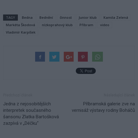
TAGY
Bedna
Bednění
činnost
Junior klub
Kamila Zelená
Markéta Škodová
nízkoprahový klub
Příbram
video
Vladimír Karpíšek
Předchozí článek
Následující článek
Jedna z nejosobitějších
Příbramská galerie zve na
interpretek současného
vernisáž výstavy rodiny Boháčů
šansonu Zlatka Bartošková
zazpívá v „Déčku“