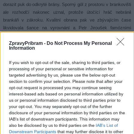
dorazit puk do odkryté brány. Sporný gól z prostoru v brankovišti
ale rozhodčí nakonec uznal, protože útočící hráč nebránil
brankáři v zákroku. Kvalitní obrana pak ve zbývajícím čase
likvidovala šance na vyrovnání a Petr Jiroušek famózními
zákroky nedal hráčům Chomutova nejmenší šanci.
ZpravyPribram -
Do Not Process My Personal
V závěrečných minutách se pak ještě Piráti připravili o možnost
Information
vyrovnání dvouminutovým trestem Tadeáše Svobody, a Příbram
se tak mohla radovat z cenného tříbodového skalpu.
If you wish to opt-out of the sale, sharing to third parties, or
processing of your personal or sensitive information for
„My jsme se na takové zápasy těšili. Je to pro nás těžké, ale o to
targeted advertising by us, please use the below opt-out
section to confirm your selection. Please note that after your
sladší, že jsme dokázali držet krok s favoritem,“
uvedl po zápase
opt-out request is processed you may continue seeing
trenér příbramských hokejistů Radek Bělohlav.
interest-based ads based on personal information utilized by
us or personal information disclosed to third parties prior to
Lukáš Holý
your opt-out. You may separately opt-out of the further
disclosure of your personal information by third parties on the
IAB’s list of downstream participants. This information may
Komentáře
also be disclosed by us to third parties on the
IAB’s List of
Downstream Participants
that may further disclose it to other