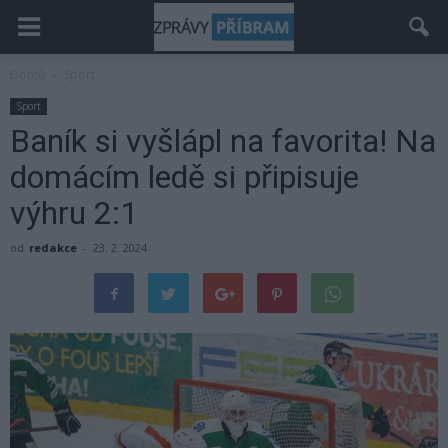
Domů
Sport
Sport
Baník si vyšlápl na favorita! Na
domácím ledě si připisuje
výhru 2:1
od
redakce
-
23. 2. 2024