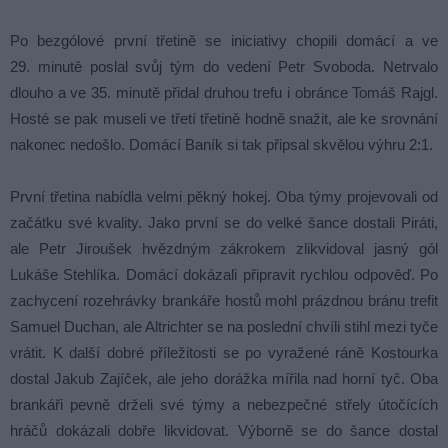
Po bezgólové první třetině se iniciativy chopili domácí a ve
29. minutě poslal svůj tým do vedení Petr Svoboda. Netrvalo
dlouho a ve 35. minutě přidal druhou trefu i obránce Tomáš Rajgl.
Hosté se pak museli ve třetí třetině hodně snažit, ale ke srovnání
nakonec nedošlo. Domácí Baník si tak připsal skvělou výhru 2:1.
První třetina nabídla velmi pěkný hokej. Oba týmy projevovali od
začátku své kvality. Jako první se do velké šance dostali Piráti,
ale Petr Jiroušek hvězdným zákrokem zlikvidoval jasný gól
Lukáše Stehlíka. Domácí dokázali připravit rychlou odpověď. Po
zachycení rozehrávky brankáře hostů mohl prázdnou bránu trefit
Samuel Duchan, ale Altrichter se na poslední chvíli stihl mezi tyče
vrátit. K další dobré příležitosti se po vyražené ráně Kostourka
dostal Jakub Zajíček, ale jeho dorážka mířila nad horní tyč. Oba
brankáři pevně drželi své týmy a nebezpečné střely útočících
hráčů dokázali dobře likvidovat. Výborně se do šance dostal