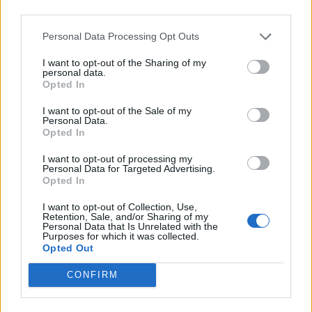
third parties.
Personal Data Processing Opt Outs
TAGY
HC Baník Příbram
hokej
Piráti Chomutov
Příbram
Radek Bělohlav
výhra
I want to opt-out of the Sharing of my
personal data.
Opted In
I want to opt-out of the Sale of my
Personal Data.
Opted In
I want to opt-out of processing my
Personal Data for Targeted Advertising.
Opted In
Předchozí článek
Následující článek
I want to opt-out of Collection, Use,
Retention, Sale, and/or Sharing of my
Exkurze do firem jako klíčová
Okolím Čapkovy vily ve Strži
Personal Data that Is Unrelated with the
Purposes for which it was collected.
část vzdělávacího procesu
u Dobříše vás nyní provede sám
Opted Out
příbramských škol
Karel Čapek
CONFIRM
SOUVISEJÍCÍ ČLÁNKY