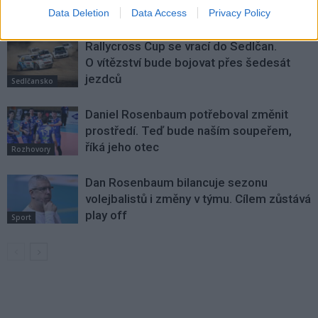
VÍCE OD AUTORA
Data Deletion
Data Access
Privacy Policy
Rallycross Cup se vrací do Sedlčan.
O vítězství bude bojovat přes šedesát
jezdců
Sedlčansko
Daniel Rosenbaum potřeboval změnit
prostředí. Teď bude naším soupeřem,
říká jeho otec
Rozhovory
Dan Rosenbaum bilancuje sezonu
volejbalistů i změny v týmu. Cílem zůstává
play off
Sport