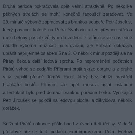
Druhá perioda pokračovala opět velmi atraktivně. Po několika
pěkných střelách se mohli konečně fanoušci zaradovat. Ve
29. minutě výborně zapracoval za brankou soupeře Petr Josefus,
který posunul kotouč na Petra Svobodu a ten přesnou střelou
mezi betony poslal svůj tým do vedení. Pirátům se ale následně
nabídla výborná možnost na srovnání, ale Příbram dokázala
ubránit nepříjemné oslabení 5 na 3. O několik minut později ale na
Piráty čekala další ledová sprcha. Po neproměnění početních
Pirátů výhod se podařilo Příbrami projít skrze obranu a z druhé
vlny vypálil přesně Tomáš Rajgl, který bez obtíži prostřelil
brankáře hostů. Příbram ale opět musela ustát oslabení
a tentokrát bylo před domácí brankou pořádně horko. Vynikající
Petr Jiroušek se položil na ledovou plochu a zlikvidoval několik
dorážek.
Snížení Pirátů nakonec přišlo hned v úvodu třetí třetiny. V další
přesilové hře se totiž podařilo expříbramskému Petru Eretovi