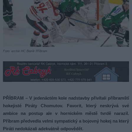
Foto: archiv HC Baník Příbram
PŘÍBRAM – V jedenáctém kole nadstavby přivítali příbramští
hokejisté Piráty Chomutov. Favorit, který neskrývá své
ambice na postup ale v hornickém městě tvrdě narazil.
Příbram předvedla velmi sympatický a bojovný hokej na který
Piráti nedokázali adekvátně odpovědět.