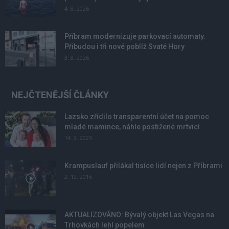
4. 8. 2026
Příbram modernizuje parkovací automaty.
Přibudou i tři nové poblíž Svaté Hory
3. 8. 2026
NEJČTENĚJŠÍ ČLÁNKY
Lazsko zřídilo transparentní účet na pomoc
mladé mamince, náhle postižené mrtvicí
14. 2. 2023
Krampuslauf přilákal tisíce lidí nejen z Příbrami
2. 12. 2016
AKTUALIZOVÁNO: Bývalý objekt Las Vegas na
Trhovkách lehl popelem