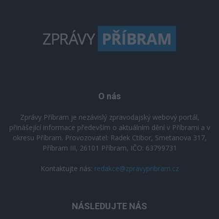
O nás
Zprávy Příbram je nezávislý zpravodajský webový portál,
přinášející informace především o aktuálním dění v Příbrami a v
okresu Příbram. Provozovatel: Radek Ctibor, Smetanova 317,
Příbram III, 26101 Příbram, IČO: 63799731
Kontaktujte nás:
redakce@zpravypribram.cz
NÁSLEDUJTE NÁS