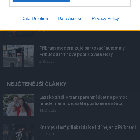
Většina koupališť na Příbramsku nabízí výborné
Data Deletion
Data Access
Privacy Policy
podmínky. Horší voda je jen...
4. 8. 2026
Příbram modernizuje parkovací automaty.
Přibudou i tři nové poblíž Svaté Hory
3. 8. 2026
NEJČTENĚJŠÍ ČLÁNKY
Lazsko zřídilo transparentní účet na pomoc
mladé mamince, náhle postižené mrtvicí
14. 2. 2023
Krampuslauf přilákal tisíce lidí nejen z Příbrami
2. 12. 2016