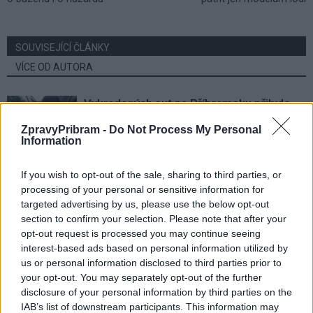
SOUVISEJÍCÍ ČLÁNKY
VÍCE OD AUTORA
Vykradených aut na Příbramsku přibylo.
Policie připomíná: Auto není trezor
ZpravyPribram -
Do Not Process My Personal
Krimi
Information
Na zámku v Bukovanech tráví prázdniny
If you wish to opt-out of the sale, sharing to third parties, or
přes 70 dětí. Příměstské tábory se konají
processing of your personal or sensitive information for
poprvé
targeted advertising by us, please use the below opt-out
Březnicko
section to confirm your selection. Please note that after your
opt-out request is processed you may continue seeing
Každý sedmý řidič měl problém. Policie
interest-based ads based on personal information utilized by
při víkendové akci na Příbramsku odhalila
us or personal information disclosed to third parties prior to
30 přestupků
Krimi
your opt-out. You may separately opt-out of the further
disclosure of your personal information by third parties on the
IAB’s list of downstream participants. This information may