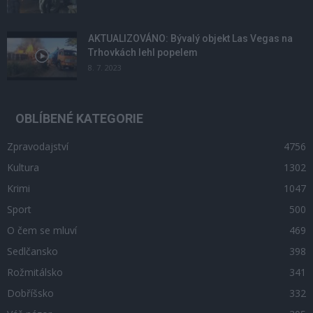
AKTUALIZOVÁNO: Bývalý objekt Las Vegas na
Trhovkách lehl popelem
8. 7. 2023
OBLÍBENÉ KATEGORIE
Zpravodajství
4756
Kultura
1302
Krimi
1047
Sport
500
O čem se mluví
469
Sedlčansko
398
Rožmitálsko
341
Dobříšsko
332