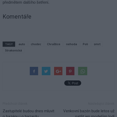
předmětem dalšího šetření.
Komentáře
TAGY
auto
chodec
Chraštice
nehoda
Poli
smrt
Strakonická
Předchozí článek
Následující článek
Zastupitelé budou dnes mluvit
Venkovní bazén bude letos už
o bazénu i o hazardu
patřit jen modelům lodí