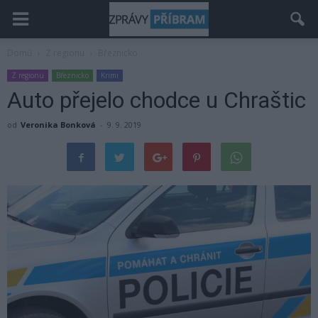
Domů
Z regionu
Březnicko
Z regionu
Březnicko
Krimi
Auto přejelo chodce u Chraštic
od
Veronika Bonková
-
9. 9. 2019