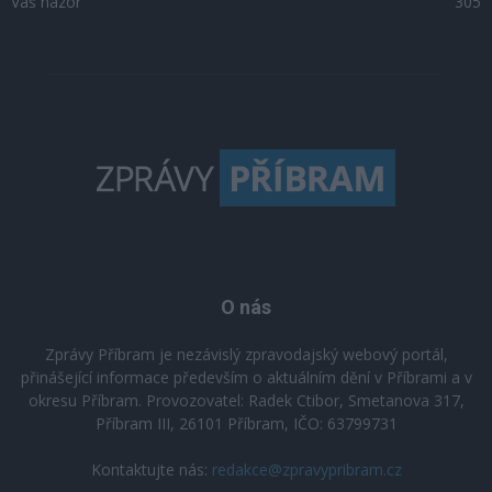
Váš názor
305
O nás
Zprávy Příbram je nezávislý zpravodajský webový portál,
přinášející informace především o aktuálním dění v Příbrami a v
okresu Příbram. Provozovatel: Radek Ctibor, Smetanova 317,
Příbram III, 26101 Příbram, IČO: 63799731
Kontaktujte nás:
redakce@zpravypribram.cz