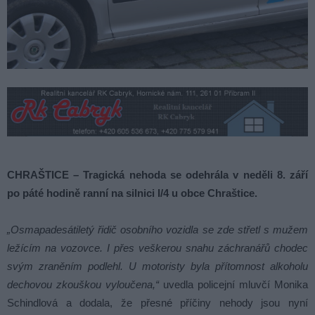
CHRAŠTICE – Tragická nehoda se odehrála v neděli 8. září
po páté hodině ranní na silnici I/4 u obce Chraštice.
„Osmapadesátiletý řidič osobního vozidla se zde střetl s mužem
ležícím na vozovce. I přes veškerou snahu záchranářů chodec
svým zraněním podlehl. U motoristy byla přítomnost alkoholu
dechovou zkouškou vyloučena,“
uvedla policejní mluvčí Monika
Schindlová a dodala, že přesné příčiny nehody jsou nyní