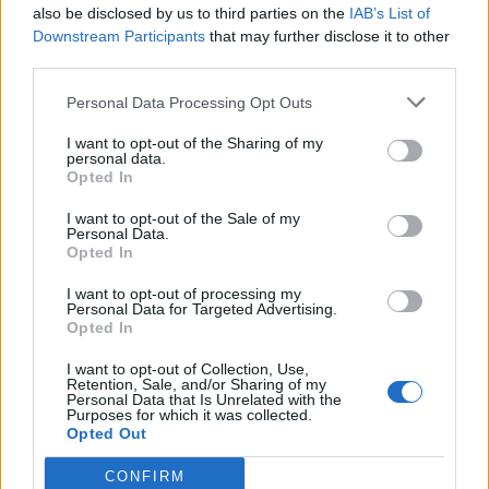
also be disclosed by us to third parties on the
IAB’s List of
Downstream Participants
that may further disclose it to other
third parties.
Personal Data Processing Opt Outs
I want to opt-out of the Sharing of my
personal data.
Opted In
I want to opt-out of the Sale of my
Personal Data.
Opted In
I want to opt-out of processing my
Personal Data for Targeted Advertising.
Opted In
I want to opt-out of Collection, Use,
Retention, Sale, and/or Sharing of my
NOVINKY
Personal Data that Is Unrelated with the
Purposes for which it was collected.
Opted Out
Obděnice vzpomínaly na filmovou legendu
6. 8. 2026
CONFIRM