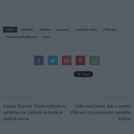
TAGY
Alkehol
hudba
koncert
kulturní dům
Příbram
Sudová přitažlivost
tour
Předchozí článek
Následující článek
Václav Švenda: Tvořit městskou
Stále není jasné, kdy v centru
vyhlášku na základě antipatií je
Příbrami za parkování zaplatíte
špatná cesta
kartou