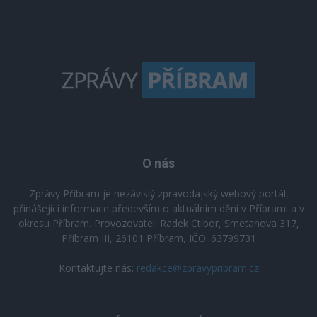
O nás
Zprávy Příbram je nezávislý zpravodajský webový portál,
přinášející informace především o aktuálním dění v Příbrami a v
okresu Příbram. Provozovatel: Radek Ctibor, Smetanova 317,
Příbram III, 26101 Příbram, IČO: 63799731
Kontaktujte nás:
redakce@zpravypribram.cz