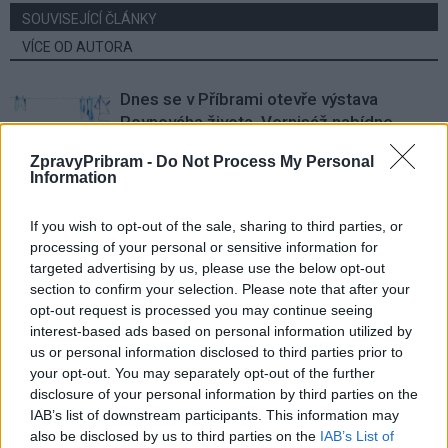
SOUVISEJÍCÍ ČLÁNKY
VÍCE OD AUTORA
Dnes se v Příbrami otevře výstava
Rovnováha života. Vernisáž nabídne
i hudební a básnický program
Kultura
ZpravyPribram -
Do Not Process My Personal
Information
Festival hudby na zámku Dobříš sází na
jedinečnou atmosféru. Klasiku propojí
If you wish to opt-out of the sale, sharing to third parties, or
s dalšími žánry i rodinným programem
Dobříšsko
processing of your personal or sensitive information for
targeted advertising by us, please use the below opt-out
section to confirm your selection. Please note that after your
Fesťáczek Presents poprvé míří do
opt-out request is processed you may continue seeing
Lesního divadla Skalka. Nabídne hudbu,
interest-based ads based on personal information utilized by
divadlo i tvořivé dílny
Kultura
us or personal information disclosed to third parties prior to
your opt-out. You may separately opt-out of the further
disclosure of your personal information by third parties on the
IAB’s list of downstream participants. This information may
also be disclosed by us to third parties on the
IAB’s List of