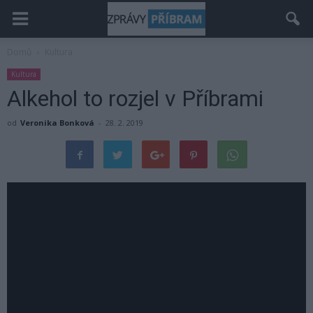
Domů
Kultura
Kultura
Alkehol to rozjel v Příbrami
od
Veronika Bonková
-
28. 2. 2019