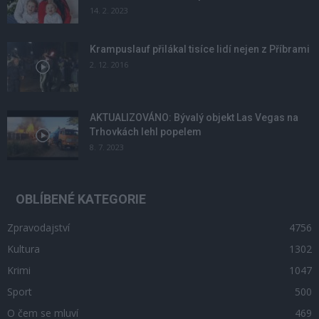
14. 2. 2023
Krampuslauf přilákal tisíce lidí nejen z Příbrami
2. 12. 2016
AKTUALIZOVÁNO: Bývalý objekt Las Vegas na
Trhovkách lehl popelem
8. 7. 2023
OBLÍBENÉ KATEGORIE
Zpravodajství
4756
Kultura
1302
Krimi
1047
Sport
500
O čem se mluví
469