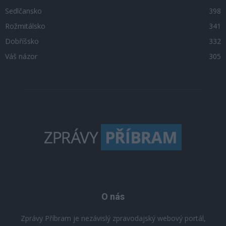
Sedlčansko
398
Rožmitálsko
341
Dobříšsko
332
Váš názor
305
O nás
Zprávy Příbram je nezávislý zpravodajský webový portál,