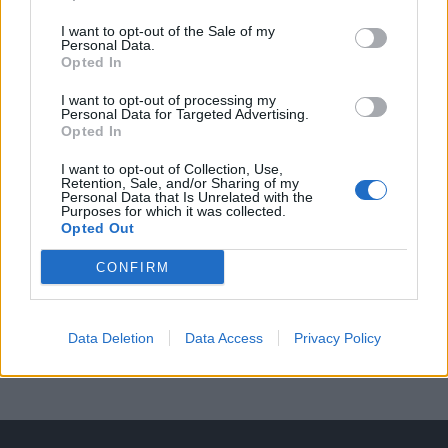
Čtvrtina řidičů při kontrole na Příbramsku
neobstála. Policie o prázdninách zpřísní
I want to opt-out of the Sale of my
Personal Data.
dohled na silnicích
Krimi
Opted In
I want to opt-out of processing my
Personal Data for Targeted Advertising.
Opted In
I want to opt-out of Collection, Use,
Retention, Sale, and/or Sharing of my
Personal Data that Is Unrelated with the
Purposes for which it was collected.
Opted Out
CONFIRM
Data Deletion
Data Access
Privacy Policy