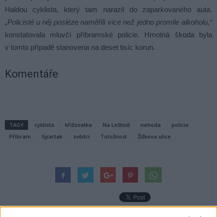
Haldou cyklista, který tam narazil do zaparkovaného auta.
„Policisté u něj posléze naměřili více než jedno promile alkoholu,“
konstatovala mluvčí příbramské policie. Hmotná škoda byla
v tomto případě stanovena na deset tisíc korun.
Komentáře
TAGY
cyklista
křižovatka
Na Leštině
nehoda
policie
Příbram
Spartak
svědci
Totožnost
Žižkova ulice