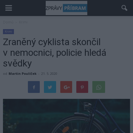
Domů
Krimi
Krimi
Zraněný cyklista skončil
v nemocnici, policie hledá
svědky
od
Martin Poulíček
-
21. 5. 2020