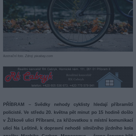
Ilustrační foto. Zdroj: pixabay.com
PŘÍBRAM – Svědky nehody cyklisty hledají příbramští
policisté. Ve středu 20. května pět minut po 15 hodině došlo
v Žižkově ulici Příbrami, za křižovatkou s místní komunikací
ulicí Na Leštině, k dopravní nehodě silničního jízdního kola
značky Maxbike Carbon Monocoque, černo-červeno-bílé