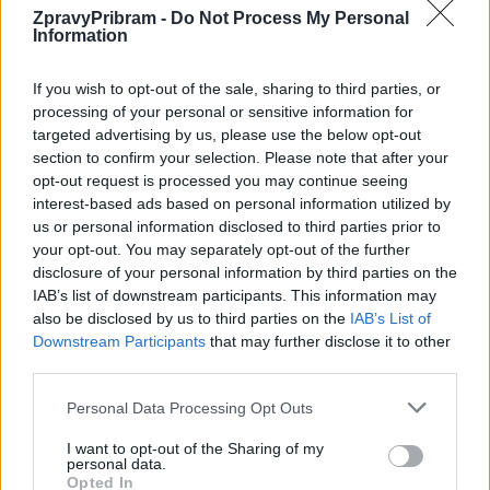
ZpravyPribram -
Do Not Process My Personal
Information
Předchozí článek
Následující článek
Město vymění některé
Na radnici hodnotili, jak se
If you wish to opt-out of the sale, sharing to third parties, or
bezpečnostní kamery za
zvládla koronavirová situace
processing of your personal or sensitive information for
modernější
v Příbrami
targeted advertising by us, please use the below opt-out
section to confirm your selection. Please note that after your
opt-out request is processed you may continue seeing
SOUVISEJÍCÍ ČLÁNKY
interest-based ads based on personal information utilized by
VÍCE OD AUTORA
us or personal information disclosed to third parties prior to
your opt-out. You may separately opt-out of the further
disclosure of your personal information by third parties on the
Vykradených aut na Příbramsku přibylo.
IAB’s list of downstream participants. This information may
Policie připomíná: Auto není trezor
also be disclosed by us to third parties on the
IAB’s List of
Krimi
Downstream Participants
that may further disclose it to other
third parties.
Každý sedmý řidič měl problém. Policie
Personal Data Processing Opt Outs
při víkendové akci na Příbramsku odhalila
30 přestupků
Krimi
I want to opt-out of the Sharing of my
personal data.
Opted In