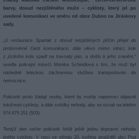
barvy, dosud nezjištěného muže – cyklisty, který jel po
uvedené komunikaci ve směru od obce Dubno na Jiráskovy
sady.
„U restaurace Spartak z dosud nezjištěných příčin přejel do
protisměrné části komunikace, dále vlevo mimo silnici, kde
z jízdního kola spadl na travnatý pás, a došlo k jeho zranění,“
uvedla policejní mluvčí Monika Schindlová s tím, že muž byl
následně leteckou záchrannou službou transportován do
nemocnice.
Policisté proto žádají osoby, které by mohly napomoci objasnit
totožnost cyklisty, a dále svědky nehody, aby se ozvali na telefon
974 879 251 (503)
Tentýž den večer policisté řešili ještě jednu dopravní nehodu
jiného cyklisty. V noci ve středu 20. května projížděl ulicí Pod