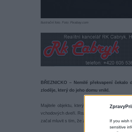
Ilustrační foto. Foto: Pixabay.com
BŘEZNICKO – Nemilé překvapení čekalo dn
zloděje, který do jeho domu vnikl.
Majitele objektu, který se nachází v jedné ob
ZpravyPri
vchodových dveří. Rozespalý vstal a šel do ch
začal mluvit s tím, že zabloudil, a neví, kudy
If you wish 
sensitive in