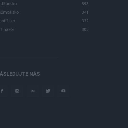
edlčansko
398
ožmitálsko
341
obříšsko
332
áš názor
305
ÁSLEDUJTE NÁS