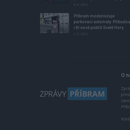
4. 8. 2026
Příbram modernizuje
parkovací automaty. Přibudo
i tři nové poblíž Svaté Hory
3. 8. 2026
O n
Zprá
přin
okre
Příb
Kont