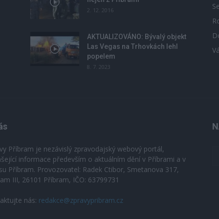
S
2. 12. 2016
R
D
u
AKTUALIZOVÁNO: Bývalý objekt
Las Vegas na Trhovkách lehl
V
popelem
8. 7. 2023
ás
N
vy Příbram je nezávislý zpravodajský webový portál,
ášející informace především o aktuálním dění v Příbrami a v
su Příbram. Provozovatel: Radek Ctibor, Smetanova 317,
ram III, 26101 Příbram, IČO: 63799731
aktujte nás:
redakce@zpravypribram.cz