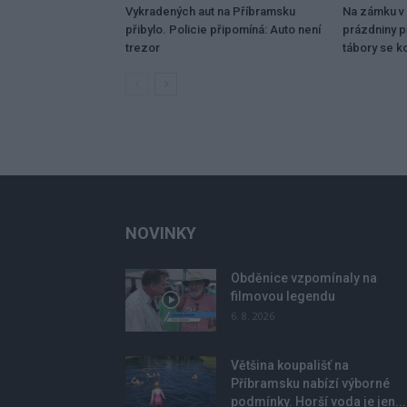
Vykradených aut na Příbramsku
Na zámku v 
přibylo. Policie připomíná: Auto není
prázdniny p
trezor
tábory se k
NOVINKY
Obděnice vzpomínaly na
filmovou legendu
6. 8. 2026
Většina koupališť na
Příbramsku nabízí výborné
podmínky. Horší voda je jen...