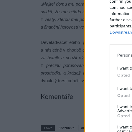
confirm you
„Majitel domu mu poradil, a poté, co neznámý
continue se
uviděl, že mu někdo obcházel a prohlížel zap
information 
z vesty, kterou měl pověšenou v chodbě na vě
further disc
participants
a finanční hotovostí ve výši jednoho tisíce korun
Downstream 
Devětadvacetiletého pachatele pro změnu n
a následně v chodbě domu, kam bez násilí vnikl
Persona
za botník a použil výmluvu, že se ztratil. Po
z přečinu porušování domovní svobody, ne
I want t
prostředku a krádež ve stádiu pokusu,“
dodal
Opted 
dvouletý trest odnětí svobody.
I want t
Komentáře
Opted 
I want 
Advertis
Opted 
I want t
TAGY
Březnicko
dům
majitel
peněženka
of my P