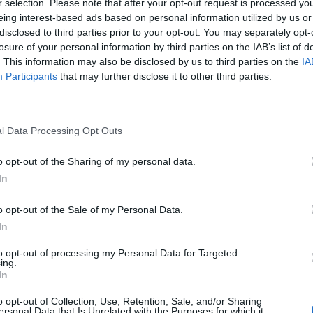
r selection. Please note that after your opt-out request is processed y
 muž odešel, se šel podívat před dům. Podle stop ve sněhu
eing interest-based ads based on personal information utilized by us or
arkovaná vozidla. Následně poškozený ještě zjistil, že mu
disclosed to third parties prior to your opt-out. You may separately opt-
šáku, byla odcizena peněženka s doklady, platební kartou
losure of your personal information by third parties on the IAB’s list of
. This information may also be disclosed by us to third parties on the
IA
,“
uvedla policejní mluvčí Monika Schindlová.
Participants
that may further disclose it to other third parties.
ejdříve překvapil na pozemku obydlí ostrý hlídací pes
, jeho majitel.
„Odcizenou peněženku proto rychle zahodil
l Data Processing Opt Outs
licisté muže dopadli a ještě ten den mu sdělili podezření
oprávněné opatření, padělání a pozměnění platebního
o opt-out of the Sharing of my personal data.
a Schindlová. Za dané činy stanovuje trestní zákoník až
In
o opt-out of the Sale of my Personal Data.
In
to opt-out of processing my Personal Data for Targeted
ing.
In
o opt-out of Collection, Use, Retention, Sale, and/or Sharing
pes
překvapení
zloděj
ersonal Data that Is Unrelated with the Purposes for which it