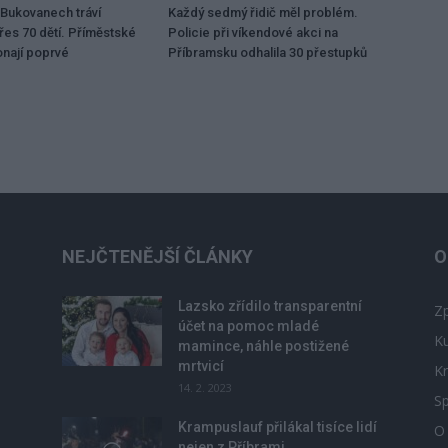
Bukovanech tráví
Každý sedmý řidič měl problém.
řes 70 dětí. Příměstské
Policie při víkendové akci na
onají poprvé
Příbramsku odhalila 30 přestupků
NEJČTENĚJŠÍ ČLÁNKY
O
Lazsko zřídilo transparentní
Zp
účet na pomoc mladé
Ku
mamince, náhle postižené
mrtvicí
Kr
14. 2. 2023
Sp
Krampuslauf přilákal tisíce lidí
O
nejen z Příbrami