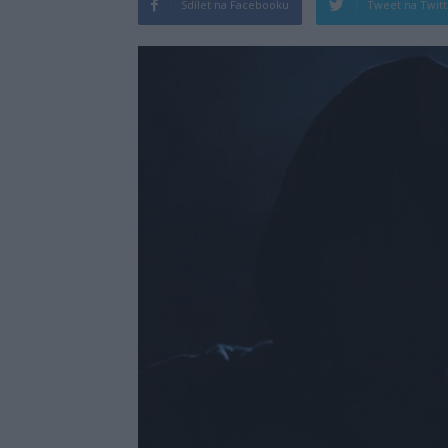
Sdílet na Facebooku
Tweet na Twit