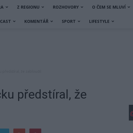
RA
Z REGIONU
ROZHOVORY
O ČEM SE MLUVÍ
DCAST
KOMENTÁŘ
SPORT
LIFESTYLE
 předstíral, že zabloudil
ku předstíral, že