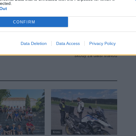
lected.
Out
CONFIRM
Následující článek
Data Deletion
Data Access
Privacy Policy
Příbram bude po MT Stavu vymáhat náhradu
škody za další stavbu
Krimi