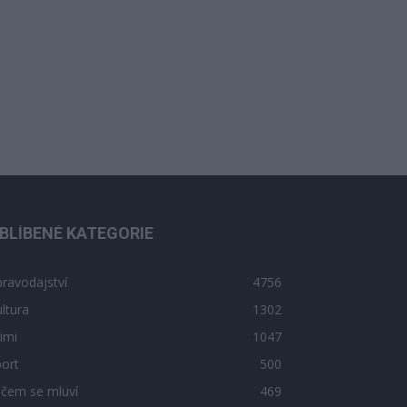
BLÍBENÉ KATEGORIE
ravodajství
4756
ltura
1302
imi
1047
ort
500
 čem se mluví
469