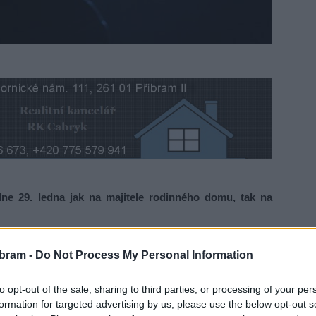
e 29. ledna jak na majitele rodinného domu, tak na
ci na Březnicku, vzbudilo po druhé hodině ranní otevírání
bram -
Do Not Process My Personal Information
odby, kde k jeho údivu stál mladý muž. Ten na něj okamžitě
 se má dostat do Rožmitálu pod Třemšínem.
to opt-out of the sale, sharing to third parties, or processing of your per
formation for targeted advertising by us, please use the below opt-out s