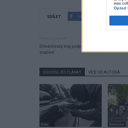
was col
Opted 
SDÍLET
Facebook
Twitter
Předchozí článek
Středočeský kraj podpořil obnovu turistického
značení
SOUVISEJÍCÍ ČLÁNKY
VÍCE OD AUTORA
Krimi
Březnicko