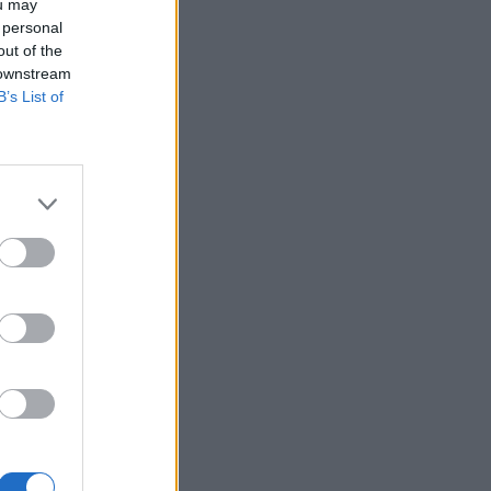
ou may
 personal
out of the
 downstream
B’s List of