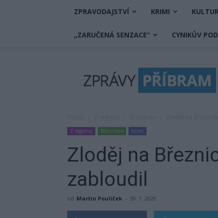
ZPRAVODAJSTVÍ
KRIMI
KULTU
„ZARUČENÁ SENZACE“
CYNIKŮV PO
Zprávy
Příbram
Domů
Z regionu
Březnicko
Zloděj na Březnicku
Z regionu
Březnicko
Krimi
Zloděj na Březnic
zabloudil
od
Martin Poulíček
-
30. 1. 2020