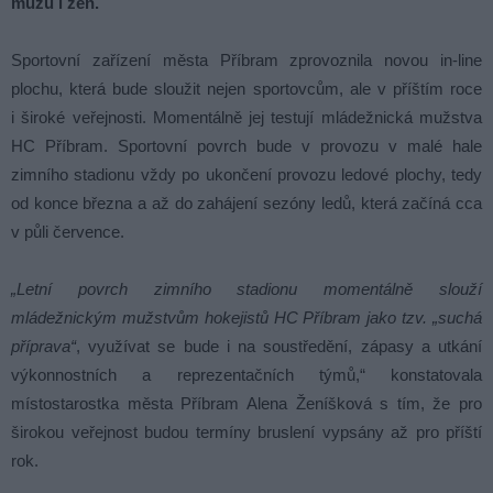
mužů i žen.
Sportovní zařízení města Příbram zprovoznila novou in-line
plochu, která bude sloužit nejen sportovcům, ale v příštím roce
i široké veřejnosti. Momentálně jej testují mládežnická mužstva
HC Příbram. Sportovní povrch bude v provozu v malé hale
zimního stadionu vždy po ukončení provozu ledové plochy, tedy
od konce března a až do zahájení sezóny ledů, která začíná cca
v půli července.
„Letní povrch zimního stadionu momentálně slouží
mládežnickým mužstvům hokejistů HC Příbram jako tzv. „suchá
příprava“
, využívat se bude i na soustředění, zápasy a utkání
výkonnostních a reprezentačních týmů,“ konstatovala
místostarostka města Příbram Alena Ženíšková s tím, že pro
širokou veřejnost budou termíny bruslení vypsány až pro příští
rok.