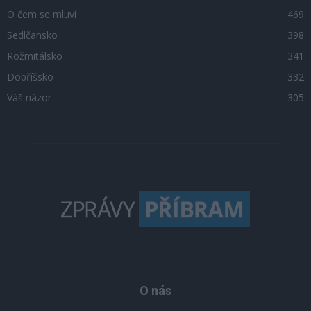
O čem se mluví
469
Sedlčansko
398
Rožmitálsko
341
Dobříšsko
332
Váš názor
305
O nás