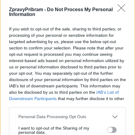
ZpravyPribram -
Do Not Process My Personal
Information
Předchozí článek
Následující článek
Prázdniny a dovolené jsou
Zloděje oblečení a dvě postarší
If you wish to opt-out of the sale, sharing to third parties, or
příležitostí pro „bytaře“
sprejerky dopadla v tomto týdnu
processing of your personal or sensitive information for
příbramská policie
targeted advertising by us, please use the below opt-out
section to confirm your selection. Please note that after your
opt-out request is processed you may continue seeing
interest-based ads based on personal information utilized by
SOUVISEJÍCÍ ČLÁNKY
us or personal information disclosed to third parties prior to
VÍCE OD AUTORA
your opt-out. You may separately opt-out of the further
disclosure of your personal information by third parties on the
IAB’s list of downstream participants. This information may
Rallycross Cup se vrací do Sedlčan.
also be disclosed by us to third parties on the
IAB’s List of
O vítězství bude bojovat přes šedesát
Downstream Participants
that may further disclose it to other
jezdců
Sedlčansko
third parties.
Daniel Rosenbaum potřeboval změnit
Personal Data Processing Opt Outs
prostředí. Teď bude naším soupeřem,
I want to opt-out of the Sharing of my
říká jeho otec
Rozhovory
personal data.