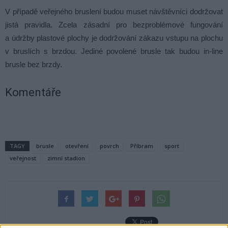
V případě veřejného bruslení budou muset návštěvníci dodržovat
jistá pravidla. Zcela zásadní pro bezproblémové fungování
a údržby plastové plochy je dodržování zákazu vstupu na plochu
v bruslích s brzdou. Jediné povolené brusle tak budou in-line
brusle bez brzdy.
Komentáře
TAGY
brusle
otevření
povrch
Příbram
sport
veřejnost
zimní stadion