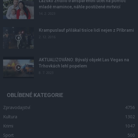
Lazsko zřídilo transparentní účet na pomoc
mladé mamince, náhle postižené mrtvicí
14. 2. 2023
Krampuslauf přilákal tisíce lidí nejen z Příbrami
2. 12. 2016
AKTUALIZOVÁNO: Bývalý objekt Las Vegas na
Trhovkách lehl popelem
8. 7. 2023
OBLÍBENÉ KATEGORIE
Zpravodajství
4756
Kultura
1302
Krimi
1047
Sport
500