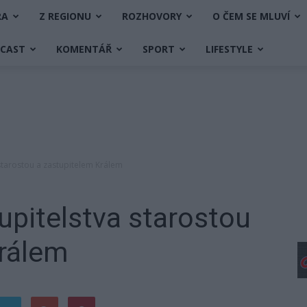
RA
Z REGIONU
ROZHOVORY
O ČEM SE MLUVÍ
DCAST
KOMENTÁŘ
SPORT
LIFESTYLE
starostou a zastupitelem Králem
pitelstva starostou
Králem