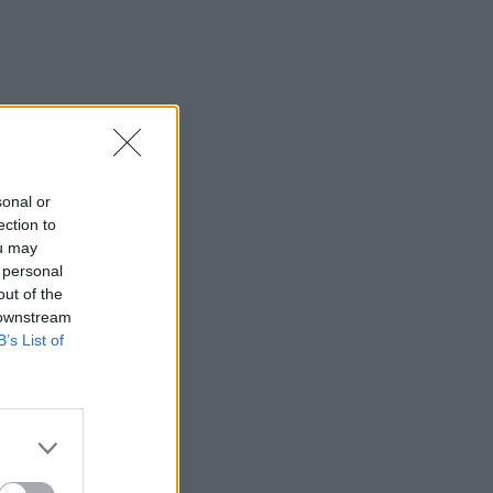
sonal or
ection to
ou may
 personal
out of the
 downstream
B’s List of