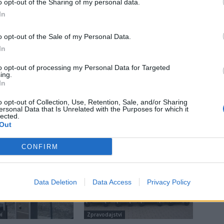
a
Příbram
starosta
Vladimír Král
zastupitelstvo
o opt-out of the Sharing of my personal data.
In
o opt-out of the Sale of my Personal Data.
In
to opt-out of processing my Personal Data for Targeted
ing.
Následující článek
In
Co nabídne sobotní Korzo Obora
o opt-out of Collection, Use, Retention, Sale, and/or Sharing
ersonal Data that Is Unrelated with the Purposes for which it
lected.
Out
CONFIRM
Data Deletion
Data Access
Privacy Policy
í
Zpravodajství