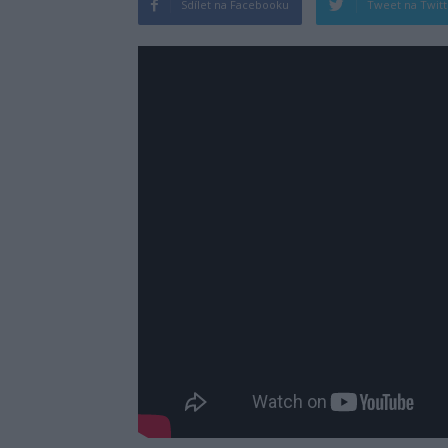
Sdílet na Facebooku
Tweet na Twit