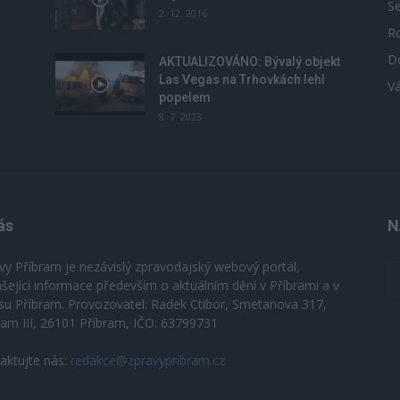
S
2. 12. 2016
R
D
u
AKTUALIZOVÁNO: Bývalý objekt
Las Vegas na Trhovkách lehl
V
popelem
8. 7. 2023
ás
N
vy Příbram je nezávislý zpravodajský webový portál,
ášející informace především o aktuálním dění v Příbrami a v
su Příbram. Provozovatel: Radek Ctibor, Smetanova 317,
ram III, 26101 Příbram, IČO: 63799731
aktujte nás:
redakce@zpravypribram.cz