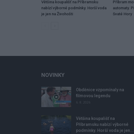
Většina koupališť na Příbramsku
Příbram mo
nabízí výborné podmínky. Horší voda
automaty. Př
je jen na Živohošti
Svaté Hory
NOVINKY
Obděnice vzpomínaly na
filmovou legendu
6. 8. 2026
Většina koupališť na
Příbramsku nabízí výborné
podmínky. Horší voda je jen...