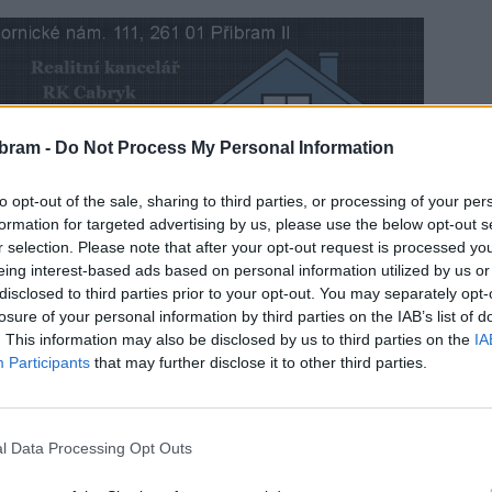
bram -
Do Not Process My Personal Information
to opt-out of the sale, sharing to third parties, or processing of your per
pitelé. Na programu měli pouhých 16 bodů a tak to
formation for targeted advertising by us, please use the below opt-out s
trvání zasedání. Zhruba po hodině se zdálo, že se
r selection. Please note that after your opt-out request is processed y
estalo a rekord nepadl.
eing interest-based ads based on personal information utilized by us or
disclosed to third parties prior to your opt-out. You may separately opt-
losure of your personal information by third parties on the IAB’s list of
. This information may also be disclosed by us to third parties on the
IA
Participants
that may further disclose it to other third parties.
l Data Processing Opt Outs