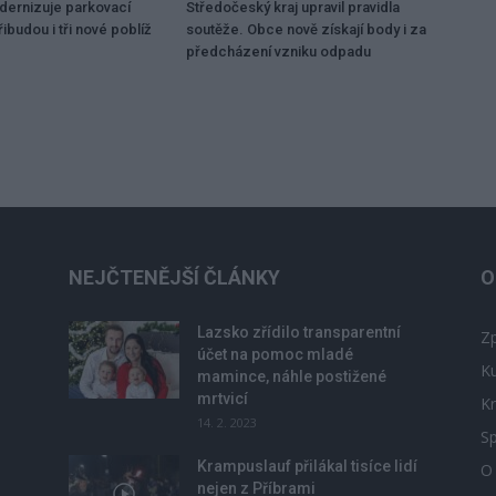
dernizuje parkovací
Středočeský kraj upravil pravidla
ibudou i tři nové poblíž
soutěže. Obce nově získají body i za
předcházení vzniku odpadu
NEJČTENĚJŠÍ ČLÁNKY
O
Lazsko zřídilo transparentní
Zp
účet na pomoc mladé
Ku
mamince, náhle postižené
mrtvicí
Kr
14. 2. 2023
Sp
Krampuslauf přilákal tisíce lidí
O
nejen z Příbrami