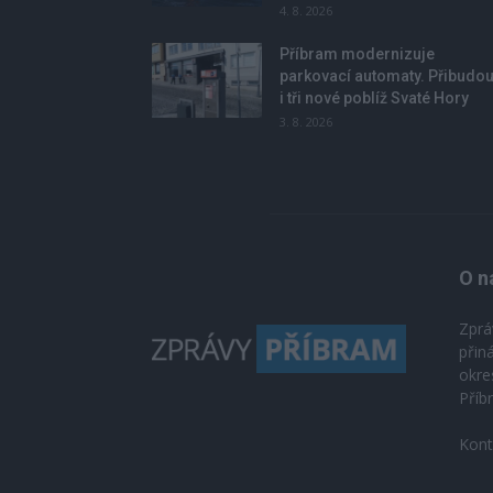
4. 8. 2026
Příbram modernizuje
parkovací automaty. Přibudo
i tři nové poblíž Svaté Hory
3. 8. 2026
O n
Zprá
přin
okre
Příb
Kont