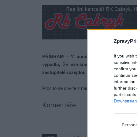
ZpravyPri
If you wish 
PŘÍBRAM – V pondělí se opět sešli zastu
sensitive in
vypadlo, že vznikne nový rekord v době 
confirm you
zastupitelé rozejdou domů, bohužel se tak n
continue se
information 
Proč to se dovíte z naší reportáže.
further disc
participants
Downstream 
Komentáře
Persona