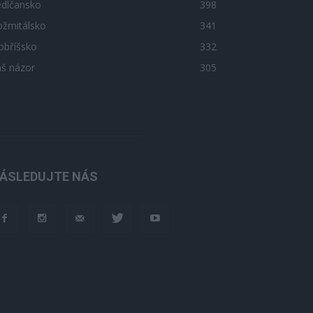
edlčansko
398
ožmitálsko
341
obříšsko
332
áš názor
305
ÁSLEDUJTE NÁS