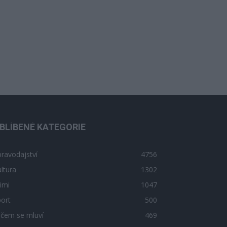
BLÍBENÉ KATEGORIE
ravodajství
4756
ltura
1302
imi
1047
ort
500
 čem se mluví
469