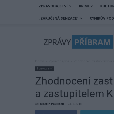
ZPRAVODAJSTVÍ
KRIMI
KULTU
„ZARUČENÁ SENZACE“
CYNIKŮV PO
Zprávy
Příbram
Domů
Zpravodajství
Zhodnocení zastupitelstva 
Zpravodajství
Zhodnocení zastu
a zastupitelem 
od
Martin Poulíček
-
23. 5. 2018