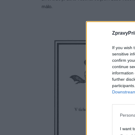
málo.
ZpravyPri
If you wish 
sensitive in
confirm you
continue se
information 
further disc
participants
Downstream 
Persona
I want t