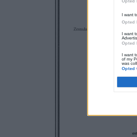
Opted 
I want t
Opted 
I want 
Advertis
Opted 
I want t
of my P
was col
Opted 