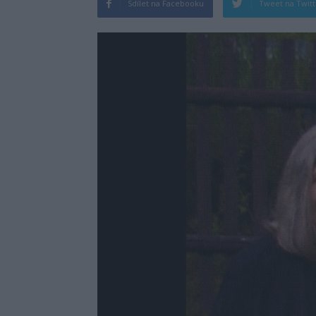
Sdílet na Facebooku
Tweet na Twit