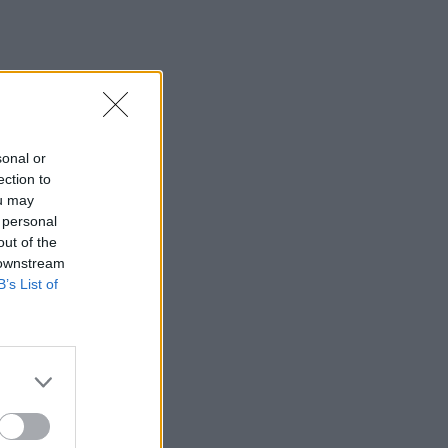
sonal or
ection to
ou may
 personal
out of the
 downstream
B’s List of