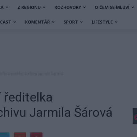
RA
Z REGIONU
ROZHOVORY
O ČEM SE MLUVÍ
DCAST
KOMENTÁŘ
SPORT
LIFESTYLE
 příbramského archivu Jarmila Šárová
 ředitelka
hivu Jarmila Šárová