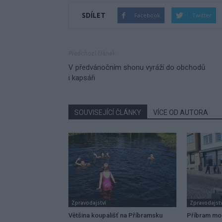
SDÍLET
Facebook
Twitter
Předchozí článek
V předvánočním shonu vyráží do obchodů
i kapsáři
SOUVISEJÍCÍ ČLÁNKY
VÍCE OD AUTORA
Zpravodajství
Zpravodajstv
Většina koupališť na Příbramsku
Příbram mo