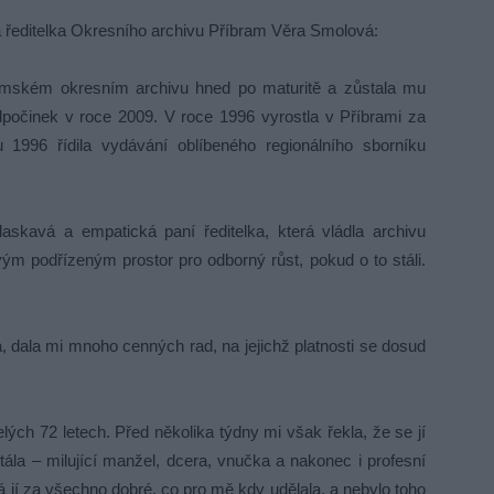
ředitelka Okresního archivu Příbram Věra Smolová:
ramském okresním archivu hned po maturitě a zůstala mu
očinek v roce 2009. V roce 1996 vyrostla v Příbrami za
 1996 řídila vydávání oblíbeného regionálního sborníku
kavá a empatická paní ředitelka, která vládla archivu
m podřízeným prostor pro odborný růst, pokud o to stáli.
a, dala mi mnoho cenných rad, na jejichž platnosti se dosud
lých 72 letech. Před několika týdny mi však řekla, že se jí
tála – milující manžel, dcera, vnučka a nakonec i profesní
á jí za všechno dobré, co pro mě kdy udělala, a nebylo toho