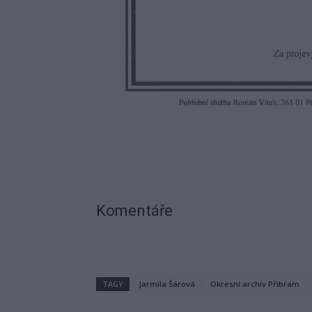
Komentáře
TAGY
Jarmila Šárová
Okresní archiv Příbram