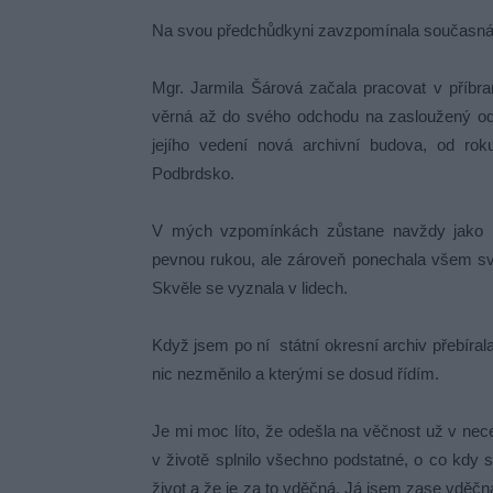
Na svou předchůdkyni zavzpomínala současná 
Mgr. Jarmila Šárová začala pracovat v příb
věrná až do svého odchodu na zasloužený odp
jejího vedení nová archivní budova, od roku
Podbrdsko.
V mých vzpomínkách zůstane navždy jako las
pevnou rukou, ale zároveň ponechala všem svý
Skvěle se vyznala v lidech.
Když jsem po ní státní okresní archiv přebíral
nic nezměnilo a kterými se dosud řídím.
Je mi moc líto, že odešla na věčnost už v nece
v životě splnilo všechno podstatné, o co kdy s
život a že je za to vděčná. Já jsem zase vděčn