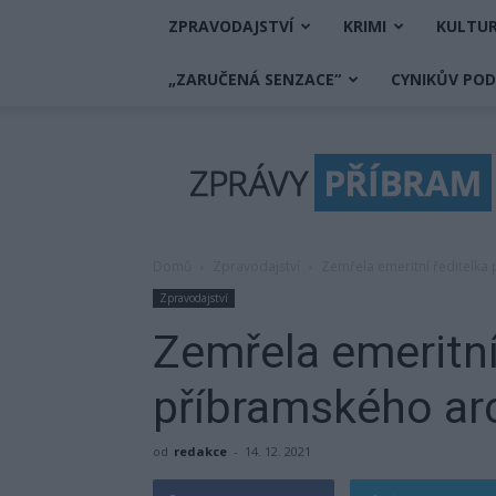
ZPRAVODAJSTVÍ
KRIMI
KULTU
„ZARUČENÁ SENZACE“
CYNIKŮV PO
Zprávy
Příbram
Domů
Zpravodajství
Zemřela emeritní ředitelka
Zpravodajství
Zemřela emeritní
příbramského arc
od
redakce
-
14. 12. 2021