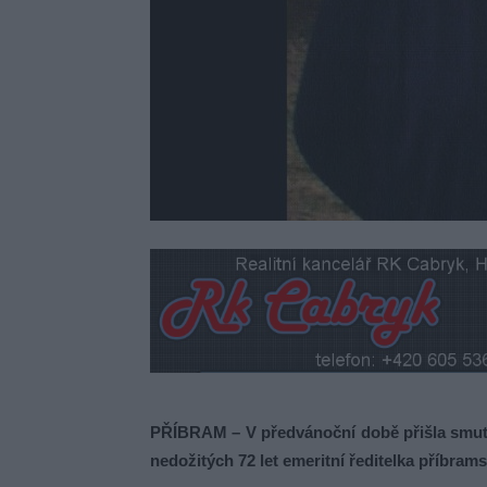
PŘÍBRAM – V předvánoční době přišla smutná
nedožitých 72 let emeritní ředitelka příbram