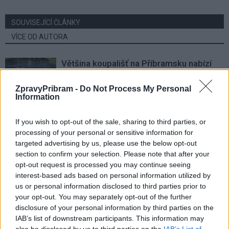
SOUVISEJÍCÍ ČLÁNKY
VÍCE OD AUTORA
Většina koupališť na Příbramsku nabízí
výborné podmínky. Horší voda je jen na
Živohošti
ZpravyPribram -
Do Not Process My Personal
Zpravodajství
Information
Příbram modernizuje parkovací automaty.
If you wish to opt-out of the sale, sharing to third parties, or
Přibudou i tři nové poblíž Svaté Hory
processing of your personal or sensitive information for
Zpravodajství
targeted advertising by us, please use the below opt-out
section to confirm your selection. Please note that after your
Středočeský kraj upravil pravidla soutěže.
opt-out request is processed you may continue seeing
Obce nově získají body i za předcházení
interest-based ads based on personal information utilized by
vzniku odpadu
us or personal information disclosed to third parties prior to
Zpravodajství
your opt-out. You may separately opt-out of the further
disclosure of your personal information by third parties on the
IAB’s list of downstream participants. This information may