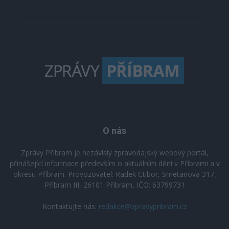
O nás
Zprávy Příbram je nezávislý zpravodajský webový portál,
přinášející informace především o aktuálním dění v Příbrami a v
okresu Příbram. Provozovatel: Radek Ctibor, Smetanova 317,
Příbram III, 26101 Příbram, IČO: 63799731
Kontaktujte nás:
redakce@zpravypribram.cz