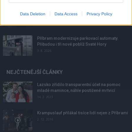
Většina koupališť na Příbramsku nabízí výborné
Data Deletion
Data Access
Privacy Policy
podmínky. Horší voda je jen...
4. 8. 2026
Příbram modernizuje parkovací automaty.
Přibudou i tři nové poblíž Svaté Hory
3. 8. 2026
NEJČTENĚJŠÍ ČLÁNKY
Lazsko zřídilo transparentní účet na pomoc
mladé mamince, náhle postižené mrtvicí
14. 2. 2023
Krampuslauf přilákal tisíce lidí nejen z Příbrami
2. 12. 2016