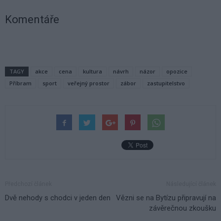
Komentáře
TAGY
akce
cena
kultura
návrh
názor
opozice
Příbram
sport
veřejný prostor
zábor
zastupitelstvo
Předchozí článek
Následující článek
Dvě nehody s chodci v jeden den
Vězni se na Bytízu připravují na
závěrečnou zkoušku