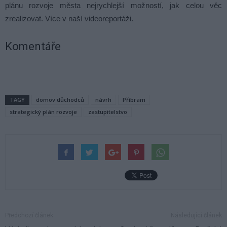
plánu rozvoje města nejrychlejší možností, jak celou věc
zrealizovat. Více v naší videoreportáži.
Komentáře
TAGY
domov důchodců
návrh
Příbram
strategický plán rozvoje
zastupitelstvo
Předchozí článek
Následující článek