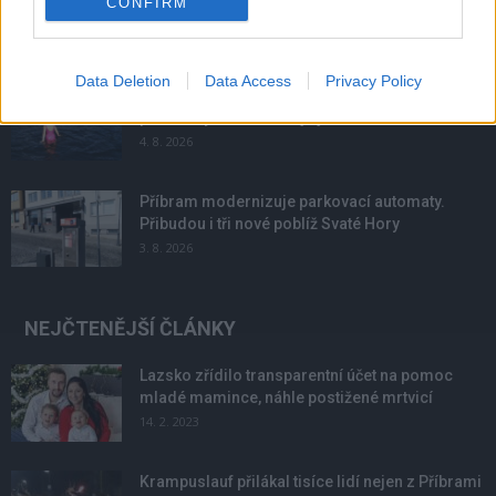
CONFIRM
6. 8. 2026
Data Deletion
Data Access
Privacy Policy
Většina koupališť na Příbramsku nabízí výborné
podmínky. Horší voda je jen...
4. 8. 2026
Příbram modernizuje parkovací automaty.
Přibudou i tři nové poblíž Svaté Hory
3. 8. 2026
NEJČTENĚJŠÍ ČLÁNKY
Lazsko zřídilo transparentní účet na pomoc
mladé mamince, náhle postižené mrtvicí
14. 2. 2023
Krampuslauf přilákal tisíce lidí nejen z Příbrami