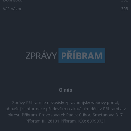
Váš názor
305
O nás
Zprávy Příbram je nezávislý zpravodajský webový portál,
přinášející informace především o aktuálním dění v Příbrami a v
okresu Příbram. Provozovatel: Radek Ctibor, Smetanova 317,
Příbram III, 26101 Příbram, IČO: 63799731