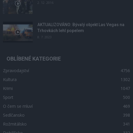
2. 12. 2016
AKTUALIZOVÁNO: Bývalý objekt Las Vegas na
Trhovkách lehl popelem
8. 7. 2023
OBLÍBENÉ KATEGORIE
Zpravodajství
4756
Kultura
1302
Krimi
1047
Sport
500
O čem se mluví
469
Sedlčansko
398
Rožmitálsko
341
Dobříšsko
332