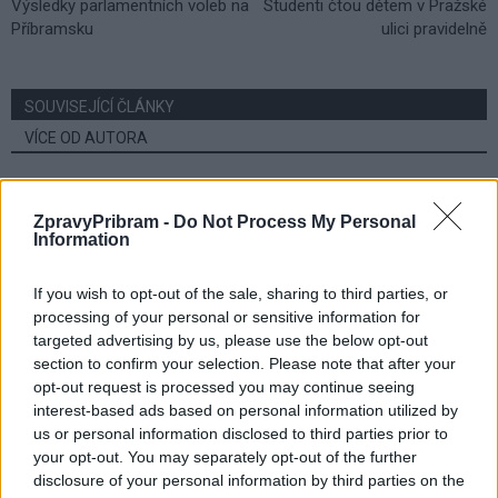
Výsledky parlamentních voleb na
Studenti čtou dětem v Pražské
Příbramsku
ulici pravidelně
SOUVISEJÍCÍ ČLÁNKY
VÍCE OD AUTORA
Většina koupališť na Příbramsku nabízí
výborné podmínky. Horší voda je jen na
ZpravyPribram -
Do Not Process My Personal
Information
Živohošti
Zpravodajství
If you wish to opt-out of the sale, sharing to third parties, or
Příbram modernizuje parkovací automaty.
processing of your personal or sensitive information for
Přibudou i tři nové poblíž Svaté Hory
targeted advertising by us, please use the below opt-out
Zpravodajství
section to confirm your selection. Please note that after your
opt-out request is processed you may continue seeing
Středočeský kraj upravil pravidla soutěže.
interest-based ads based on personal information utilized by
Obce nově získají body i za předcházení
us or personal information disclosed to third parties prior to
your opt-out. You may separately opt-out of the further
vzniku odpadu
Zpravodajství
disclosure of your personal information by third parties on the