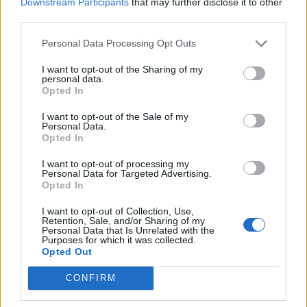
Downstream Participants
that may further disclose it to other
SOUVISEJÍCÍ ČLÁNKY
third parties.
VÍCE OD AUTORA
Personal Data Processing Opt Outs
Většina koupališť na Příbramsku nabízí
I want to opt-out of the Sharing of my
výborné podmínky. Horší voda je jen na
personal data.
Živohošti
Opted In
Zpravodajství
I want to opt-out of the Sale of my
Příbram modernizuje parkovací automaty.
Personal Data.
Opted In
Přibudou i tři nové poblíž Svaté Hory
Zpravodajství
I want to opt-out of processing my
Personal Data for Targeted Advertising.
Opted In
Středočeský kraj upravil pravidla soutěže.
Obce nově získají body i za předcházení
I want to opt-out of Collection, Use,
Retention, Sale, and/or Sharing of my
vzniku odpadu
Zpravodajství
Personal Data that Is Unrelated with the
Purposes for which it was collected.
Opted Out
CONFIRM