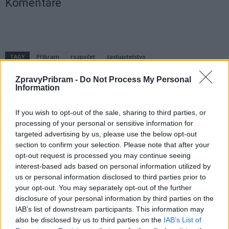
Komentáře
TAGY
Příbram
rozpočet
zastupitelstvo
ZpravyPribram -
Do Not Process My Personal
Information
If you wish to opt-out of the sale, sharing to third parties, or
processing of your personal or sensitive information for
targeted advertising by us, please use the below opt-out
section to confirm your selection. Please note that after your
opt-out request is processed you may continue seeing
Předchozí článek
Následující článek
interest-based ads based on personal information utilized by
Granit má novou střechu
Adventní kouzlo v Hornickém
us or personal information disclosed to third parties prior to
a chata je připravená na zimní
muzeu Příbram: Vánoce
your opt-out. You may separately opt-out of the further
sezónu
v betlémech, hudbě i tradicích
disclosure of your personal information by third parties on the
IAB’s list of downstream participants. This information may
also be disclosed by us to third parties on the
IAB’s List of