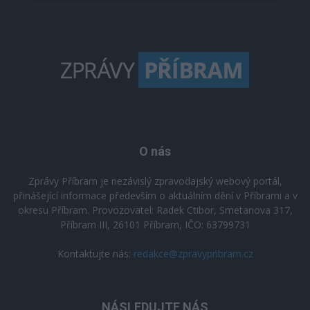
O nás
Zprávy Příbram je nezávislý zpravodajský webový portál,
přinášející informace především o aktuálním dění v Příbrami a v
okresu Příbram. Provozovatel: Radek Ctibor, Smetanova 317,
Příbram III, 26101 Příbram, IČO: 63799731
Kontaktujte nás:
redakce@zpravypribram.cz
NÁSLEDUJTE NÁS