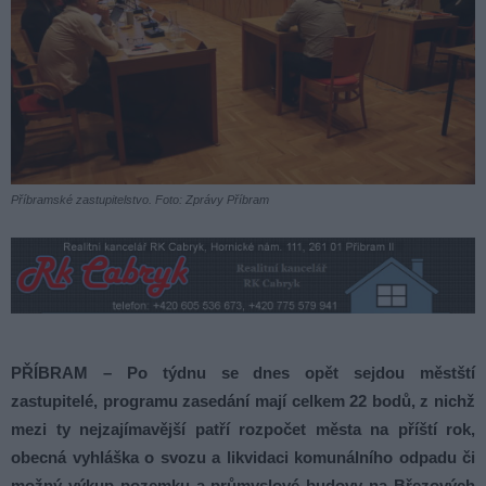
Příbramské zastupitelstvo. Foto: Zprávy Příbram
PŘÍBRAM – Po týdnu se dnes opět sejdou městští
zastupitelé, programu zasedání mají celkem 22 bodů, z nichž
mezi ty nejzajímavější patří rozpočet města na příští rok,
obecná vyhláška o svozu a likvidaci komunálního odpadu či
možný výkup pozemku a průmyslové budovy na Březových