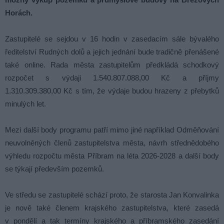
Horách.
Zastupitelé se sejdou v 16 hodin v zasedacím sále bývalého
ředitelství Rudných dolů a jejich jednání bude tradičně přenášené
také online. Rada města zastupitelům předkládá schodkový
rozpočet s výdaji 1.540.807.088,00 Kč a příjmy
1.310.309.380,00 Kč s tím, že výdaje budou hrazeny z přebytků
minulých let.
Mezi další body programu patří mimo jiné například Odměňování
neuvolněných členů zastupitelstva města, návrh střednědobého
výhledu rozpočtu města Příbram na léta 2026-2028 a další body
se týkají především pozemků.
Ve středu se zastupitelé schází proto, že starosta Jan Konvalinka
je nově také členem krajského zastupitelstva, které zasedá
v pondělí a tak termíny krajského a příbramského zasedání