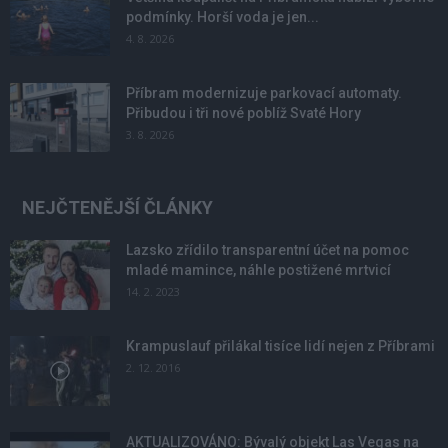
podmínky. Horší voda je jen...
4. 8. 2026
Příbram modernizuje parkovací automaty.
Přibudou i tři nové poblíž Svaté Hory
3. 8. 2026
NEJČTENĚJŠÍ ČLÁNKY
Lazsko zřídilo transparentní účet na pomoc
mladé mamince, náhle postižené mrtvicí
14. 2. 2023
Krampuslauf přilákal tisíce lidí nejen z Příbrami
2. 12. 2016
AKTUALIZOVÁNO: Bývalý objekt Las Vegas na