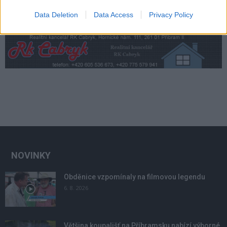
Data Deletion
Data Access
Privacy Policy
NOVINKY
Obděnice vzpomínaly na filmovou legendu
6. 8. 2026
Většina koupališť na Příbramsku nabízí výborné