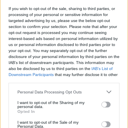
nepůjde,“ říká místostarosta
68krát nej
If you wish to opt-out of the sale, sharing to third parties, or
processing of your personal or sensitive information for
targeted advertising by us, please use the below opt-out
SOUVISEJÍCÍ ČLÁNKY
section to confirm your selection. Please note that after your
VÍCE OD AUTORA
opt-out request is processed you may continue seeing
interest-based ads based on personal information utilized by
Většina koupališť na Příbramsku nabízí
us or personal information disclosed to third parties prior to
your opt-out. You may separately opt-out of the further
výborné podmínky. Horší voda je jen na
disclosure of your personal information by third parties on the
Živohošti
Zpravodajství
IAB’s list of downstream participants. This information may
also be disclosed by us to third parties on the
IAB’s List of
Příbram modernizuje parkovací automaty.
Downstream Participants
that may further disclose it to other
Přibudou i tři nové poblíž Svaté Hory
third parties.
Zpravodajství
Personal Data Processing Opt Outs
Středočeský kraj upravil pravidla soutěže.
I want to opt-out of the Sharing of my
Obce nově získají body i za předcházení
personal data.
Opted In
vzniku odpadu
Zpravodajství
I want to opt-out of the Sale of my
Personal Data.