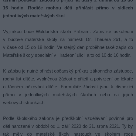
16 hodin. Rodiče mohou děti přihlásit přímo v sídlech
jednotlivých mateřských škol.
Výjimkou bude Waldorfská škola Příbram. Zápis se uskuteční
v budově mateřské školy na náměstí Dr. Theuera 261, a to
v čase od 15 do 18 hodin. Ve stejný den proběhne také zápis do
Mateřské školy speciální v Hradební ulici, a to od 10 do 16 hodin.
K zápisu je nutné přinést občanský průkaz zákonného zástupce,
rodný list dítěte, vyplněnou žádost o přijetí a potvrzení od lékaře
o řádném očkování dítěte. Formuláře žádostí jsou k dispozici
přímo v jednotlivých mateřských školách nebo na jejich
webových stránkách.
Podle školského zákona je předškolní vzdělávání povinné pro
děti narozené v období od 1. září 2020 do 31. srpna 2021. Ty by
tak měly do mateřské školy nastoupit ve školním roce