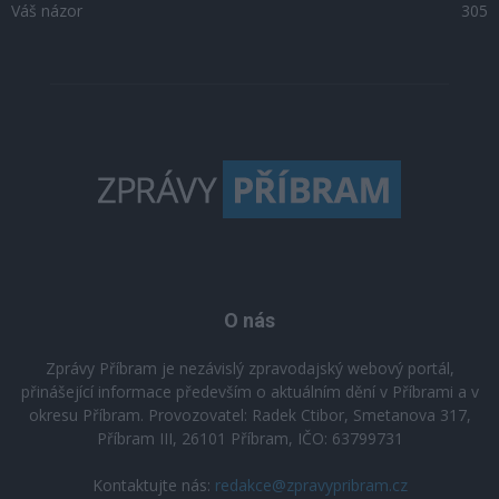
Váš názor
305
O nás
Zprávy Příbram je nezávislý zpravodajský webový portál,
přinášející informace především o aktuálním dění v Příbrami a v
okresu Příbram. Provozovatel: Radek Ctibor, Smetanova 317,
Příbram III, 26101 Příbram, IČO: 63799731
Kontaktujte nás:
redakce@zpravypribram.cz