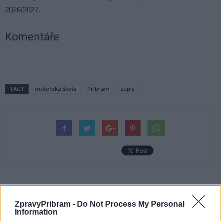
2026/2027.
Komentáře
TAGY
mateřská škola
Příbram
zápis
Předchozí článek
Následující článek
Řidiči v Příbrami řeší: Kam
Archiv v Příbrami zve na
ZpravyPribram -
Do Not Process My Personal
Information
s autem? „Bez změn to
představení knihy Rokycansko: