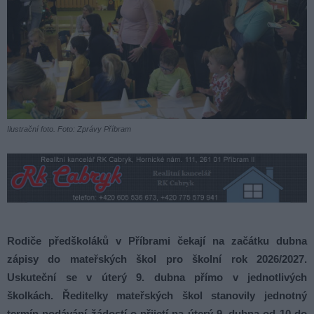
Ilustrační foto. Foto: Zprávy Příbram
Rodiče předškoláků v Příbrami čekají na začátku dubna
zápisy do mateřských škol pro školní rok 2026/2027.
Uskuteční se v úterý 9. dubna přímo v jednotlivých
školkách. Ředitelky mateřských škol stanovily jednotný
termín podávání žádostí o přijetí na úterý 9. dubna od 10 do