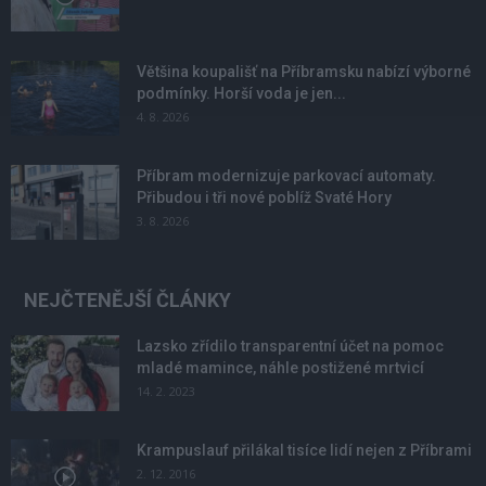
Většina koupališť na Příbramsku nabízí výborné
podmínky. Horší voda je jen...
4. 8. 2026
Příbram modernizuje parkovací automaty.
Přibudou i tři nové poblíž Svaté Hory
3. 8. 2026
NEJČTENĚJŠÍ ČLÁNKY
Lazsko zřídilo transparentní účet na pomoc
mladé mamince, náhle postižené mrtvicí
14. 2. 2023
Krampuslauf přilákal tisíce lidí nejen z Příbrami
2. 12. 2016