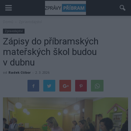
Domů
Zpravodajství
Zpravodajství
Zápisy do příbramských
mateřských škol budou
v dubnu
od
Radek Ctibor
-
2. 3. 2026