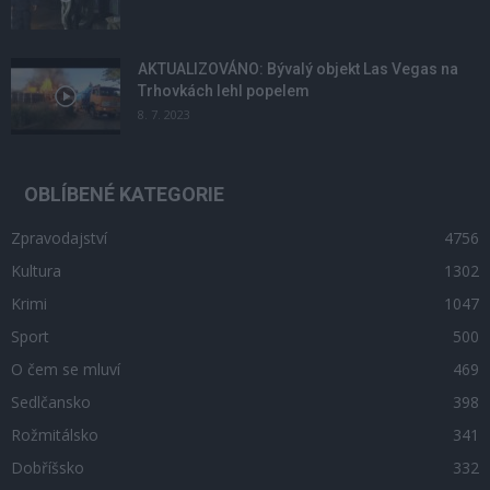
AKTUALIZOVÁNO: Bývalý objekt Las Vegas na
Trhovkách lehl popelem
8. 7. 2023
OBLÍBENÉ KATEGORIE
Zpravodajství
4756
Kultura
1302
Krimi
1047
Sport
500
O čem se mluví
469
Sedlčansko
398
Rožmitálsko
341
Dobříšsko
332