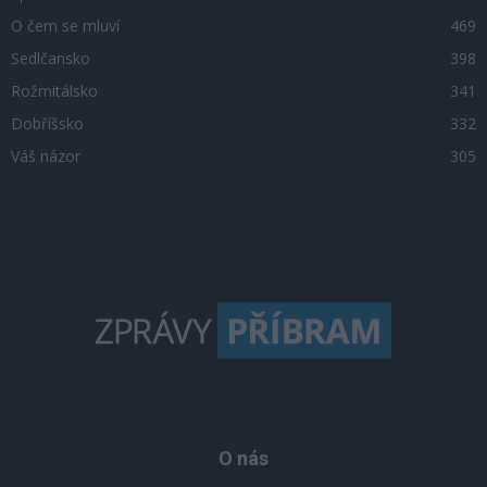
O čem se mluví
469
Sedlčansko
398
Rožmitálsko
341
Dobříšsko
332
Váš názor
305
O nás