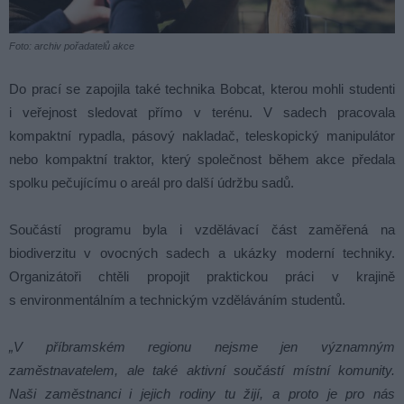
Foto: archiv pořadatelů akce
Do prací se zapojila také technika Bobcat, kterou mohli studenti
i veřejnost sledovat přímo v terénu. V sadech pracovala
kompaktní rypadla, pásový nakladač, teleskopický manipulátor
nebo kompaktní traktor, který společnost během akce předala
spolku pečujícímu o areál pro další údržbu sadů.
Součástí programu byla i vzdělávací část zaměřená na
biodiverzitu v ovocných sadech a ukázky moderní techniky.
Organizátoři chtěli propojit praktickou práci v krajině
s environmentálním a technickým vzděláváním studentů.
„V příbramském regionu nejsme jen významným
zaměstnavatelem, ale také aktivní součástí místní komunity.
Naši zaměstnanci i jejich rodiny tu žijí, a proto je pro nás