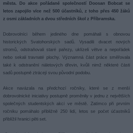
města. Do akce pořádané společností Doosan Bobcat se
letos zapojilo více než 500 účastníků, z toho přes 450 žáků
z osmi základních a dvou středních škol z Příbramska.
Dobrovolníci během jediného dne pomáhali s obnovou
historických Svatohorských sadů. Vysadili dvacet nových
stromů, odstraňovali staré pařezy, uklízeli větve a nepořádek
nebo sekali travnaté plochy. Významná část práce směřovala
také k odstranění náletových dřevin, kvůli nimž některé části
sadů postupně ztrácejí svou původní podobu.
Akce navázala na předchozí ročníky, které se z menší
dobrovolnické iniciativy postupně proměnily v jednu z největších
společných studentských akcí ve městě. Zatímco při prvním
ročníku pomáhalo přibližně 250 lidí, letos se počet účastníků
přiblížil hranici pěti set.