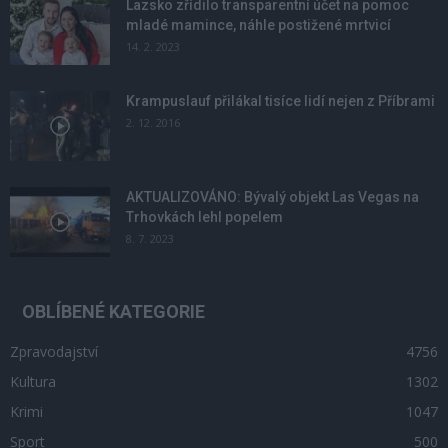
Lazsko zřídilo transparentní účet na pomoc
mladé mamince, náhle postižené mrtvicí
14. 2. 2023
Krampuslauf přilákal tisíce lidí nejen z Příbrami
2. 12. 2016
AKTUALIZOVÁNO: Bývalý objekt Las Vegas na
Trhovkách lehl popelem
8. 7. 2023
OBLÍBENÉ KATEGORIE
Zpravodajství
4756
Kultura
1302
Krimi
1047
Sport
500