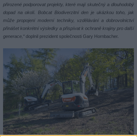
přirozené podporovat projekty, které mají skutečný a dlouhodobý
dopad na okolí. Bobcat Biodiverzitní den je ukázkou toho, jak
může propojení moderní techniky, vzdělávání a dobrovolnictví
přinášet konkrétní výsledky a přispívat k ochraně krajiny pro další
generace,“
doplnil prezident společnosti Gary Hornbacher.