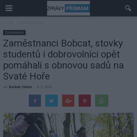
Domů
Zpravodajství
Zpravodajství
Zaměstnanci Bobcat, stovky
studentů i dobrovolníci opět
pomáhali s obnovou sadů na
Svaté Hoře
od
Radek Ctibor
-
6. 5. 2026