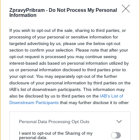
Foto: archiv pořadatelů akce
ZpravyPribram -
Do Not Process My Personal
Information
Do akce se zapojily také organizace Člověk v tísni, Sázíme
stromy nebo Asociace místních potravinových iniciativ. Přítomni
If you wish to opt-out of the sale, sharing to third parties, or
byli rovněž představitelé města a kraje, mezi nimi senátor za
processing of your personal or sensitive information for
Příbramsko Petr Štěpánek, radní Středočeského kraje Jindřiška
targeted advertising by us, please use the below opt-out
section to confirm your selection. Please note that after your
Romba nebo příbramský místostarosta Vladimír Karpíšek.
opt-out request is processed you may continue seeing
interest-based ads based on personal information utilized by
Svatohorské sady patří k největším historickým ovocným sadům
us or personal information disclosed to third parties prior to
v Evropě a jsou významnou součástí krajiny Příbrami. Vedle
your opt-out. You may separately opt-out of the further
rekreační funkce mají důležitý význam také pro podporu
disclosure of your personal information by third parties on the
IAB’s list of downstream participants. This information may
biodiverzity a zachování přírodních hodnot v blízkosti města.
also be disclosed by us to third parties on the
IAB’s List of
Downstream Participants
that may further disclose it to other
third parties.
Personal Data Processing Opt Outs
I want to opt-out of the Sharing of my
personal data.