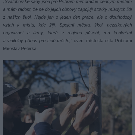
„Svatohorské sady jsou pro Příbram mimořádně cenným místem
a mám radost, že se do jejich obnovy zapojují stovky mladých lidí
z našich škol. Nejde jen o jeden den práce, ale o dlouhodobý
vztah k místu, kde žijí. Spojení města, škol, neziskových
organizací a firmy, která v regionu působí, má konkrétní
a viditelný přínos pro celé město,“
uvedl místostarosta Příbrami
Miroslav Peterka.