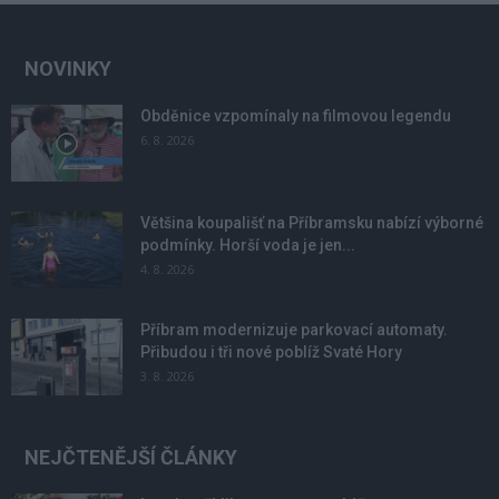
NOVINKY
Obděnice vzpomínaly na filmovou legendu
6. 8. 2026
Většina koupališť na Příbramsku nabízí výborné
podmínky. Horší voda je jen...
4. 8. 2026
Příbram modernizuje parkovací automaty.
Přibudou i tři nové poblíž Svaté Hory
3. 8. 2026
NEJČTENĚJŠÍ ČLÁNKY