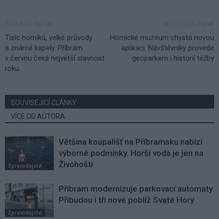
Předchozí článek
Následující článek
Tisíc horníků, velké průvody
Hornické muzeum chystá novou
a známé kapely. Příbram
aplikaci. Návštěvníky provede
v červnu čeká největší slavnost
geoparkem i historií těžby
roku
SOUVISEJÍCÍ ČLÁNKY
VÍCE OD AUTORA
Většina koupališť na Příbramsku nabízí
výborné podmínky. Horší voda je jen na
Živohošti
Zpravodajství
Příbram modernizuje parkovací automaty.
Přibudou i tři nové poblíž Svaté Hory
Zpravodajství