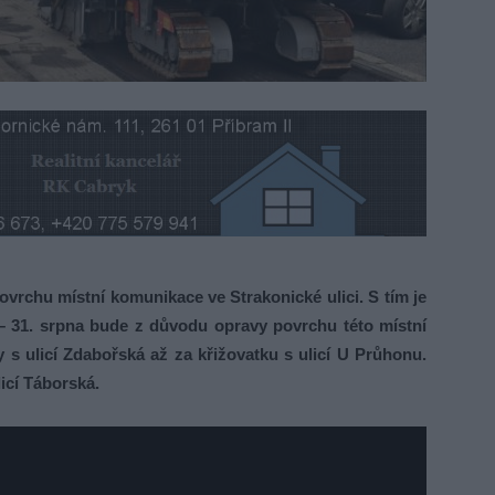
rchu místní komunikace ve Strakonické ulici. S tím je
 – 31. srpna bude z důvodu opravy povrchu této místní
s ulicí Zdabořská až za křižovatku s ulicí U Průhonu.
icí Táborská.