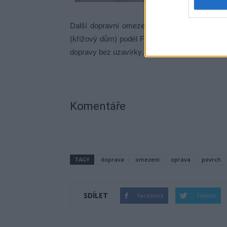
Další dopravní omezení začne dnes v ulici Br
(křížový dům) podél Fialky č.p. 132 až ke kři
dopravy bez uzavírky.
Komentáře
TAGY
doprava
omezení
oprava
povrch
SDÍLET
Facebook
Twitter