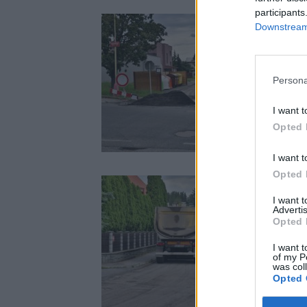
participants
Downstream 
Persona
I want t
Opted 
I want t
Opted 
I want 
Advertis
Opted 
I want t
of my P
was col
Opted 