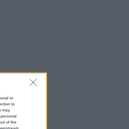
sonal or
ection to
ou may
 personal
out of the
 downstream