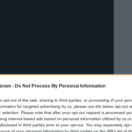
bram -
Do Not Process My Personal Information
to opt-out of the sale, sharing to third parties, or processing of your per
formation for targeted advertising by us, please use the below opt-out s
obíhat opravy povrchu. Nového povrchu se dočká také ulice
r selection. Please note that after your opt-out request is processed y
Příbram vyjdou opravy těchto ulic celkem na 8,2 milionů
eing interest-based ads based on personal information utilized by us or
disclosed to third parties prior to your opt-out. You may separately opt-
z Prahy, která vzešla jako vítěz ve výběrovém řízení.
losure of your personal information by third parties on the IAB’s list of