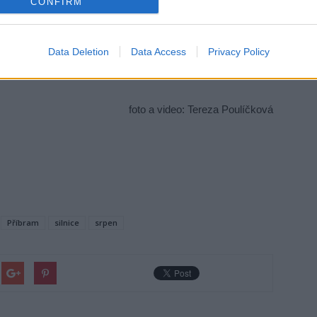
CONFIRM
odská a to v termínu 14. – 31. srpna v úseku od č.p. 94
Data Deletion
Data Access
Privacy Policy
žovatce s hlavní silnicí ulice Brodská s částečným omezení
foto a video: Tereza Poulíčková
Příbram
silnice
srpen