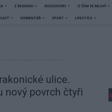
RA
Z REGIONU
ROZHOVORY
O ČEM SE MLUVÍ
DCAST
KOMENTÁŘ
SPORT
LIFESTYLE
lice. Celkem dostanou nový povrch čtyři ulice
rakonické ulice.
 nový povrch čtyři