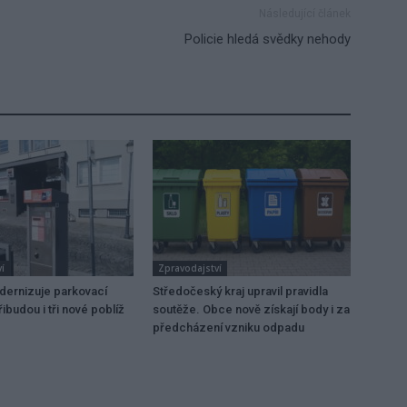
Následující článek
Policie hledá svědky nehody
í
Zpravodajství
dernizuje parkovací
Středočeský kraj upravil pravidla
ibudou i tři nové poblíž
soutěže. Obce nově získají body i za
předcházení vzniku odpadu