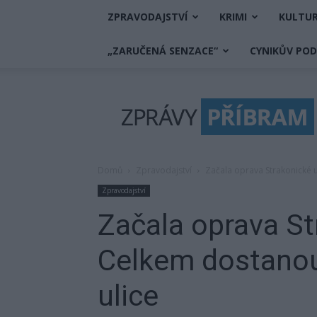
ZPRAVODAJSTVÍ
KRIMI
KULTU
„ZARUČENÁ SENZACE“
CYNIKŮV PO
Zprávy
Příbram
Domů
Zpravodajství
Začala oprava Strakonické u
Zpravodajství
Začala oprava St
Celkem dostanou
ulice