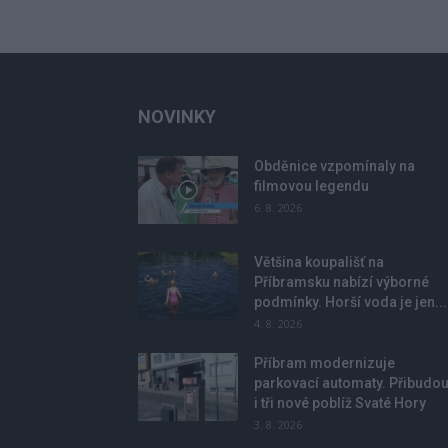
NOVINKY
Obděnice vzpomínaly na
filmovou legendu
6. 8. 2026
Většina koupališť na
Příbramsku nabízí výborné
podmínky. Horší voda je jen...
4. 8. 2026
Příbram modernizuje
parkovací automaty. Přibudo
i tři nové poblíž Svaté Hory
3. 8. 2026