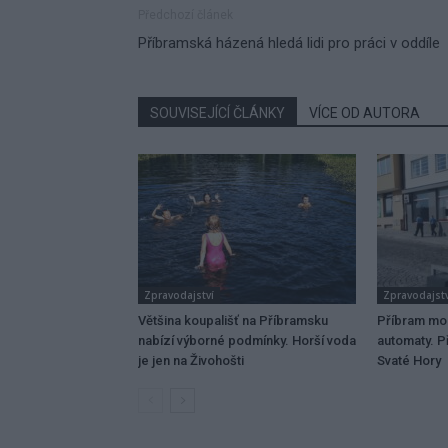
Předchozí článek
Příbramská házená hledá lidi pro práci v oddíle
SOUVISEJÍCÍ ČLÁNKY
VÍCE OD AUTORA
Zpravodajství
Zpravodajstv
Většina koupališť na Příbramsku
Příbram mo
nabízí výborné podmínky. Horší voda
automaty. Př
je jen na Živohošti
Svaté Hory