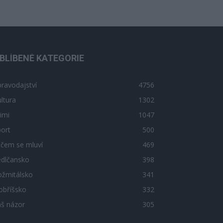
BLÍBENÉ KATEGORIE
ravodajství
4756
ltura
1302
imi
1047
ort
500
 čem se mluví
469
edlčansko
398
ožmitálsko
341
obříšsko
332
áš názor
305