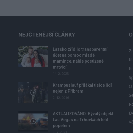
NEJČTENĚJŠÍ ČLÁNKY
O
Lazsko zřídilo transparentní
Zp
účet na pomoc mladé
Ku
mamince, náhle postižené
mrtvicí
Kr
14. 2. 2023
Sp
Krampuslauf přilákal tisíce lidí
O
nejen z Příbrami
S
2. 12. 2016
R
D
u
AKTUALIZOVÁNO: Bývalý objekt
Las Vegas na Trhovkách lehl
V
popelem
8. 7. 2023