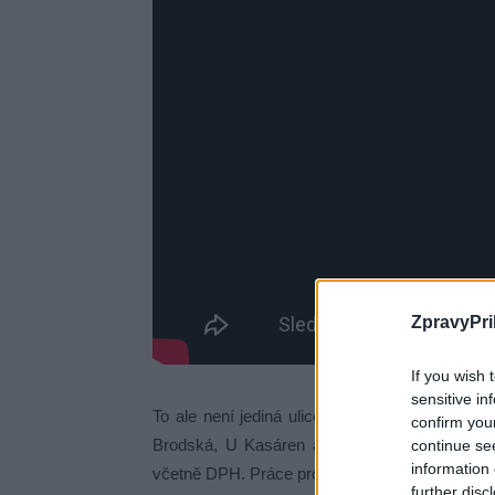
ZpravyPri
If you wish 
sensitive in
To ale není jediná ulice, ve které boudou pr
confirm you
Brodská, U Kasáren a silnice Sázky – Brod. 
continue se
information 
včetně DPH. Práce provede společnost Robstav 
further disc