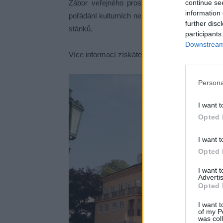
continue se
Zábor veřejného prostranství se nevztahuje p
information 
pořádání kulturních nebo sportovních akcí, ste
further disc
stánků.
participants
Downstream 
Více informací získáte na stránkách města neb
Persona
I want t
Opted 
I want t
Opted 
I want 
Advertis
Opted 
I want t
of my P
was col