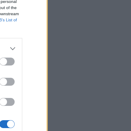
 personal
out of the
 downstream
B’s List of