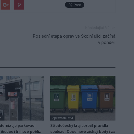
Následující článek
e
Poslední etapa oprav ve Školní ulici začíná
v pondělí
í
Zpravodajství
dernizuje parkovací
Středočeský kraj upravil pravidla
ibudou i tři nové poblíž
soutěže. Obce nově získají body i za