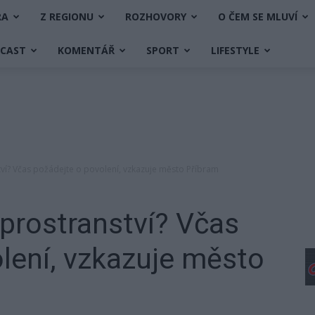
RA
Z REGIONU
ROZHOVORY
O ČEM SE MLUVÍ
DCAST
KOMENTÁŘ
SPORT
LIFESTYLE
ví? Včas požádejte o povolení, vzkazuje město Příbram
prostranství? Včas
lení, vzkazuje město