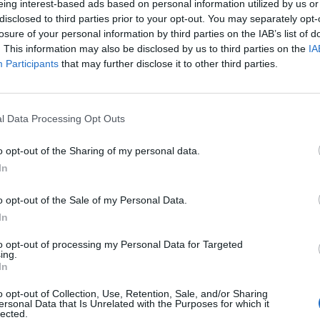
eing interest-based ads based on personal information utilized by us or
ouze na stavební činnosti. Povolení potřebujete také při
disclosed to third parties prior to your opt-out. You may separately opt-
jně jako při umísťování reklamních zařízení nebo prodejních
losure of your personal information by third parties on the IAB’s list of
. This information may also be disclosed by us to third parties on the
IA
Participants
that may further disclose it to other third parties.
o přímo u Odboru silničního hospodářství.
l Data Processing Opt Outs
o opt-out of the Sharing of my personal data.
In
o opt-out of the Sale of my Personal Data.
In
to opt-out of processing my Personal Data for Targeted
ing.
In
o opt-out of Collection, Use, Retention, Sale, and/or Sharing
ersonal Data that Is Unrelated with the Purposes for which it
lected.