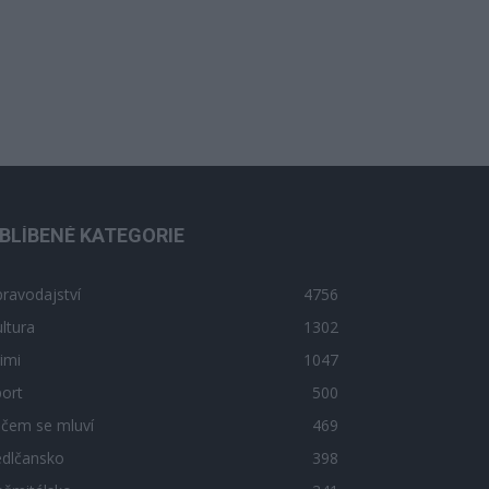
BLÍBENÉ KATEGORIE
ravodajství
4756
ltura
1302
imi
1047
ort
500
 čem se mluví
469
edlčansko
398