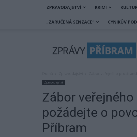
ZPRAVODAJSTVÍ
KRIMI
KULTU
„ZARUČENÁ SENZACE“
CYNIKŮV PO
Zprávy
Příbram
Domů
Zpravodajství
Zábor veřejného prostranst
Zpravodajství
Zábor veřejného 
požádejte o povo
Příbram