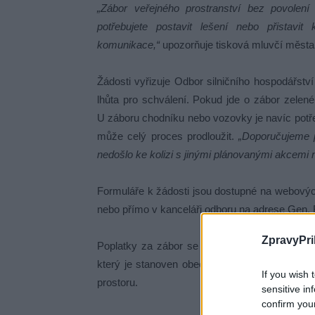
„Zábor veřejného prostranství bez povolen
potřebujete postavit lešení nebo přistavit
komunikace,“
upozorňuje tisková mluvčí města
Žádosti vyřizuje Odbor silničního hospodářstv
lhůta pro schválení. Pokud jde o zábor zelené 
U záboru chodníku nebo vozovky je navíc potře
může celý proces prodloužit.
„Doporučujeme p
nedošlo ke kolizi s jinými plánovanými akcemi 
Formuláře k žádosti jsou dostupné na webovýc
nebo přímo v kanceláři odboru na adrese Gen. R.
ZpravyPri
Poplatky za zábor se skládají ze správního p
který je stanoven obecně závaznou vyhláškou 
If you wish 
prostoru.
sensitive in
confirm you