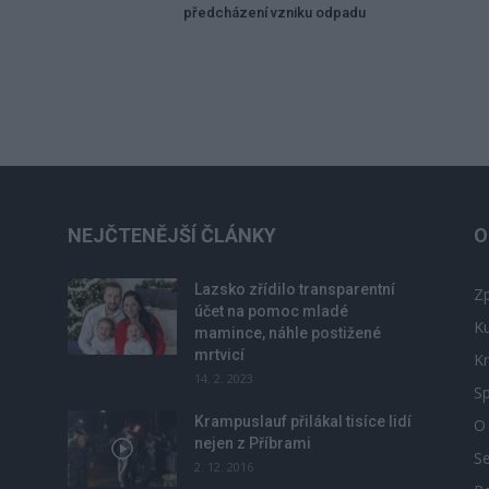
předcházení vzniku odpadu
NEJČTENĚJŠÍ ČLÁNKY
O
Lazsko zřídilo transparentní
Zp
účet na pomoc mladé
Ku
mamince, náhle postižené
mrtvicí
Kr
14. 2. 2023
Sp
Krampuslauf přilákal tisíce lidí
O
nejen z Příbrami
S
2. 12. 2016