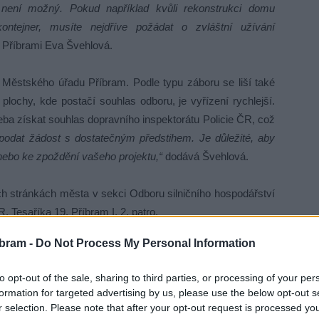
í není možný. Pokud například kvůli rekonstrukci domu
 kontejner, musíte nejdříve požádat o zvláštní užívání
 Příbrami Eva Švehlová.
í Městského úřadu Příbram. Podle typu záboru se liší také
plochy, kde postačí souhlas odboru, je vyřízení rychlejší.
ba získat souhlas dopravního inspektorátu Policie ČR, což
odat žádost s dostatečným předstihem. Je důležité, aby
nebo ke zpoždění vašeho projektu,“
dodává Švehlová.
h stránkách města v sekci Odboru silničního hospodářství
 Tesaříka 19, Příbram I, 2. patro.
bram -
Do Not Process My Personal Information
oplatku (dle zákona č. 634/2004 Sb.) a místního poplatku,
města v závislosti na délce a rozsahu užívání veřejného
to opt-out of the sale, sharing to third parties, or processing of your per
formation for targeted advertising by us, please use the below opt-out s
r selection. Please note that after your opt-out request is processed y