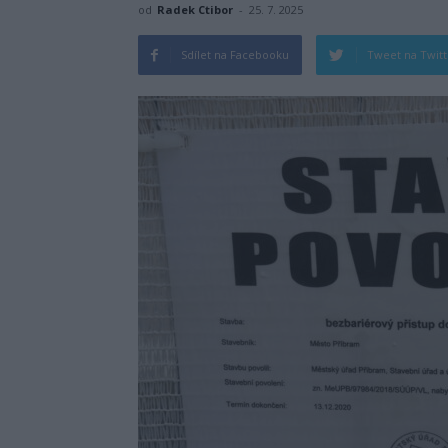
od
Radek Ctibor
-
25. 7. 2025
Sdílet na Facebooku
Tweet na Twit