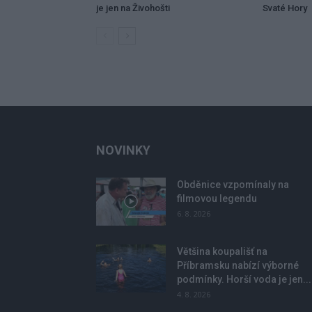
je jen na Živohošti
Svaté Hory
NOVINKY
Obděnice vzpomínaly na
filmovou legendu
6. 8. 2026
Většina koupališť na
Příbramsku nabízí výborné
podmínky. Horší voda je jen...
4. 8. 2026