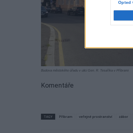
Opted 
Budova městského úřadu v ulici Gen. R. Tesaříka v Příbrami
Komentáře
TAGY
Příbram
veřejné prostranství
zábor