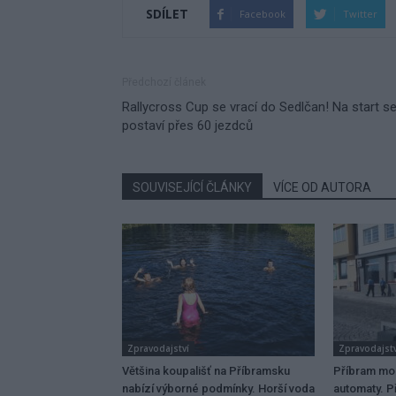
SDÍLET
Facebook
Twitter
Předchozí článek
Rallycross Cup se vrací do Sedlčan! Na start s
postaví přes 60 jezdců
SOUVISEJÍCÍ ČLÁNKY
VÍCE OD AUTORA
Zpravodajství
Zpravodajstv
Většina koupališť na Příbramsku
Příbram mo
nabízí výborné podmínky. Horší voda
automaty. Př