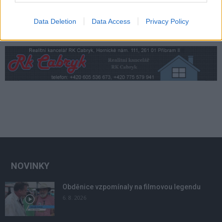
Data Deletion
Data Access
Privacy Policy
NOVINKY
Obděnice vzpomínaly na filmovou legendu
6. 8. 2026