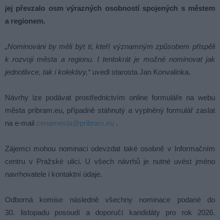
jej převzalo osm výrazných osobností spojených s městem
a regionem.
„Nominováni by měli být ti, kteří významným způsobem přispěli
k rozvoji města a regionu. I tentokrát je možné nominovat jak
jednotlivce, tak i kolektivy,“
uvedl starosta Jan Konvalinka.
Návrhy lze podávat prostřednictvím online formuláře na webu
města pribram.eu, případně stáhnutý a vyplněný formulář zaslat
na e-mail
cenamesta@pribram.eu
.
Zájemci mohou nominaci odevzdat také osobně v Informačním
centru v Pražské ulici. U všech návrhů je nutné uvést jméno
navrhovatele i kontaktní údaje.
Odborná komise následně všechny nominace podané do
30. listopadu posoudí a doporučí kandidáty pro rok 2026.