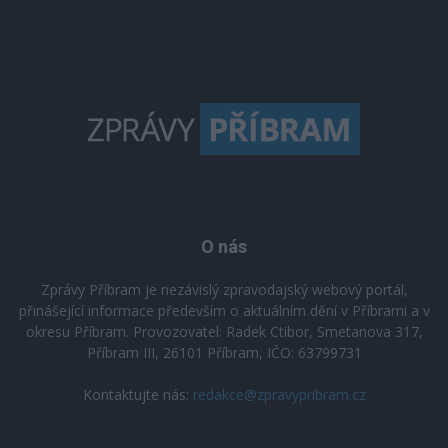
O nás
Zprávy Příbram je nezávislý zpravodajský webový portál,
přinášející informace především o aktuálním dění v Příbrami a v
okresu Příbram. Provozovatel: Radek Ctibor, Smetanova 317,
Příbram III, 26101 Příbram, IČO: 63799731
Kontaktujte nás:
redakce@zpravypribram.cz