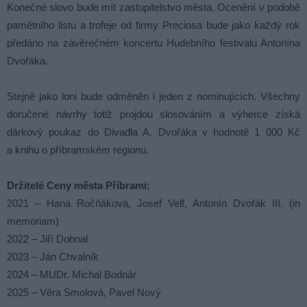
Konečné slovo bude mít zastupitelstvo města. Ocenění v podobě
pamětního listu a trofeje od firmy Preciosa bude jako každý rok
předáno na závěrečném koncertu Hudebního festivalu Antonína
Dvořáka.
Stejně jako loni bude odměněn i jeden z nominujících. Všechny
doručené návrhy totiž projdou slosováním a výherce získá
dárkový poukaz do Divadla A. Dvořáka v hodnotě 1 000 Kč
a knihu o příbramském regionu.
Držitelé Ceny města Příbrami:
2021 – Hana Ročňáková, Josef Velf, Antonín Dvořák III. (in
memoriam)
2022 – Jiří Dohnal
2023 – Ján Chvalník
2024 – MUDr. Michal Bodnár
2025 – Věra Smolová, Pavel Nový