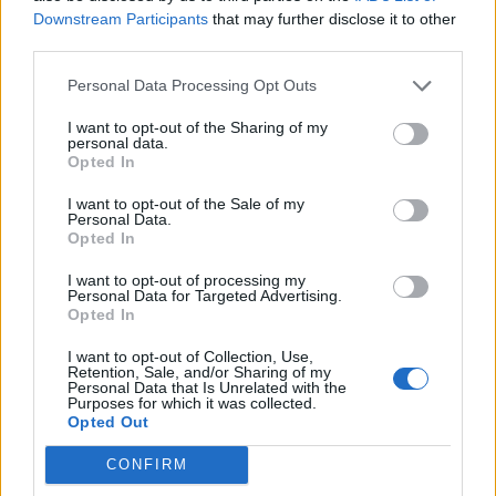
Downstream Participants
that may further disclose it to other
SOUVISEJÍCÍ ČLÁNKY
third parties.
VÍCE OD AUTORA
Personal Data Processing Opt Outs
Většina koupališť na Příbramsku nabízí
I want to opt-out of the Sharing of my
personal data.
výborné podmínky. Horší voda je jen na
Opted In
Živohošti
Zpravodajství
I want to opt-out of the Sale of my
Personal Data.
Příbram modernizuje parkovací automaty.
Opted In
Přibudou i tři nové poblíž Svaté Hory
I want to opt-out of processing my
Zpravodajství
Personal Data for Targeted Advertising.
Opted In
Středočeský kraj upravil pravidla soutěže.
I want to opt-out of Collection, Use,
Obce nově získají body i za předcházení
Retention, Sale, and/or Sharing of my
Personal Data that Is Unrelated with the
vzniku odpadu
Zpravodajství
Purposes for which it was collected.
Opted Out
CONFIRM