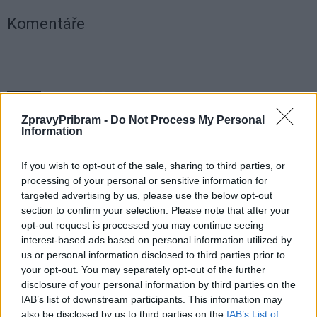
Komentáře
TAGY
cena města
Příbram
ZpravyPribram -
Do Not Process My Personal
Information
If you wish to opt-out of the sale, sharing to third parties, or
processing of your personal or sensitive information for
targeted advertising by us, please use the below opt-out
section to confirm your selection. Please note that after your
opt-out request is processed you may continue seeing
interest-based ads based on personal information utilized by
Předchozí článek
Následující článek
us or personal information disclosed to third parties prior to
Nápad sebrat peníze obcím
Popeyes otevřel první drive-thru
your opt-out. You may separately opt-out of the further
z radarů se mi nelíbí, říká
pobočku v Česku, stojí u Milína
disclosure of your personal information by third parties on the
příbramský starosta
IAB’s list of downstream participants. This information may
also be disclosed by us to third parties on the
IAB’s List of