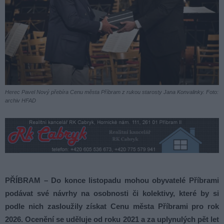
Herec Pavel Nový přebíra Cenu města Příbram z rukou starosty Jana Konvalinky. Foto:
archiv HFAD
PŘÍBRAM – Do konce listopadu mohou obyvatelé Příbrami
podávat své návrhy na osobnosti či kolektivy, které by si
podle nich zasloužily získat Cenu města Příbrami pro rok
2026. Ocenění se uděluje od roku 2021 a za uplynulých pět let