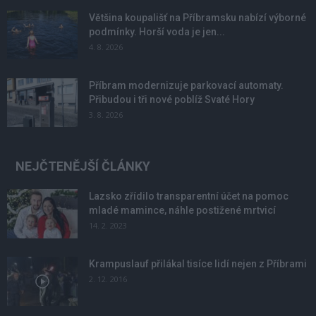
Většina koupališť na Příbramsku nabízí výborné
podmínky. Horší voda je jen...
4. 8. 2026
Příbram modernizuje parkovací automaty.
Přibudou i tři nové poblíž Svaté Hory
3. 8. 2026
NEJČTENĚJŠÍ ČLÁNKY
Lazsko zřídilo transparentní účet na pomoc
mladé mamince, náhle postižené mrtvicí
14. 2. 2023
Krampuslauf přilákal tisíce lidí nejen z Příbrami
2. 12. 2016