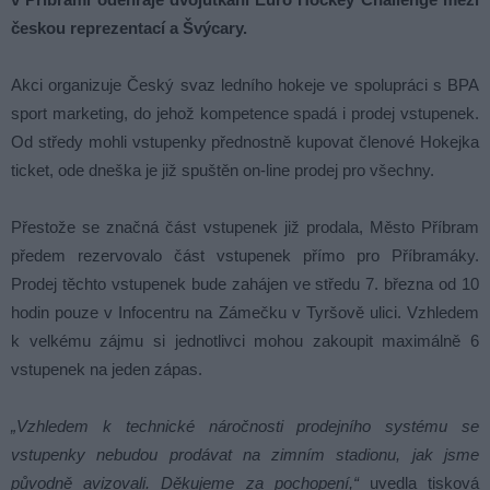
českou reprezentací a Švýcary.
Akci organizuje Český svaz ledního hokeje ve spolupráci s BPA
sport marketing, do jehož kompetence spadá i prodej vstupenek.
Od středy mohli vstupenky přednostně kupovat členové Hokejka
ticket, ode dneška je již spuštěn on-line prodej pro všechny.
Přestože se značná část vstupenek již prodala, Město Příbram
předem rezervovalo část vstupenek přímo pro Příbramáky.
Prodej těchto vstupenek bude zahájen ve středu 7. března od 10
hodin pouze v Infocentru na Zámečku v Tyršově ulici. Vzhledem
k velkému zájmu si jednotlivci mohou zakoupit maximálně 6
vstupenek na jeden zápas.
„Vzhledem k technické náročnosti prodejního systému se
vstupenky nebudou prodávat na zimním stadionu, jak jsme
původně avizovali. Děkujeme za pochopení,“
uvedla tisková