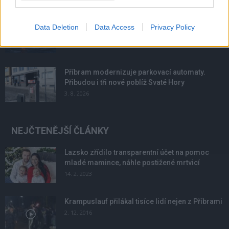
Většina koupališť na Příbramsku nabízí výborné
Data Deletion
Data Access
Privacy Policy
podmínky. Horší voda je jen...
4. 8. 2026
Příbram modernizuje parkovací automaty.
Přibudou i tři nové poblíž Svaté Hory
3. 8. 2026
NEJČTENĚJŠÍ ČLÁNKY
Lazsko zřídilo transparentní účet na pomoc
mladé mamince, náhle postižené mrtvicí
14. 2. 2023
Krampuslauf přilákal tisíce lidí nejen z Příbrami
2. 12. 2016