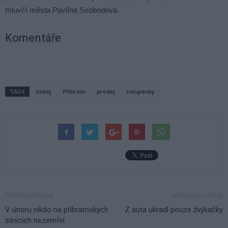
mluvčí města Pavlína Svobodová.
Komentáře
TAGY
hokej
Příbram
prodej
vstupenky
Předchozí článek
Následující článek
V únoru nikdo na příbramských
Z auta ukradl pouze žvýkačky
silnicích nezemřel