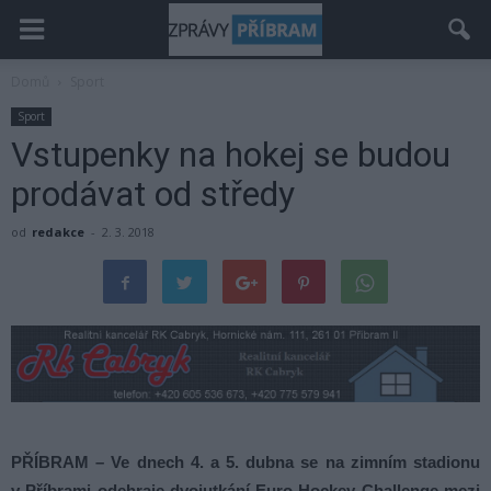
Domů
Sport
Sport
Vstupenky na hokej se budou
prodávat od středy
od
redakce
-
2. 3. 2018
PŘÍBRAM – Ve dnech 4. a 5. dubna se na zimním stadionu
v Příbrami odehraje dvojutkání Euro Hockey Challenge mezi