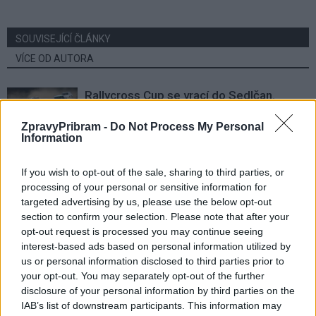
SOUVISEJÍCÍ ČLÁNKY
VÍCE OD AUTORA
Rallycross Cup se vrací do Sedlčan.
O vítězství bude bojovat přes šedesát
ZpravyPribram -
Do Not Process My Personal
jezdců
Sedlčansko
Information
Daniel Rosenbaum potřeboval změnit
If you wish to opt-out of the sale, sharing to third parties, or
prostředí. Teď bude naším soupeřem,
processing of your personal or sensitive information for
říká jeho otec
Rozhovory
targeted advertising by us, please use the below opt-out
section to confirm your selection. Please note that after your
Dan Rosenbaum bilancuje sezonu
opt-out request is processed you may continue seeing
volejbalistů i změny v týmu. Cílem zůstává
interest-based ads based on personal information utilized by
us or personal information disclosed to third parties prior to
play off
Sport
your opt-out. You may separately opt-out of the further
disclosure of your personal information by third parties on the
IAB’s list of downstream participants. This information may