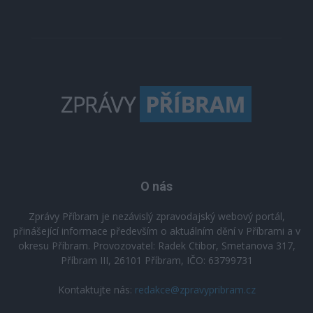
O nás
Zprávy Příbram je nezávislý zpravodajský webový portál,
přinášející informace především o aktuálním dění v Příbrami a v
okresu Příbram. Provozovatel: Radek Ctibor, Smetanova 317,
Příbram III, 26101 Příbram, IČO: 63799731
Kontaktujte nás:
redakce@zpravypribram.cz