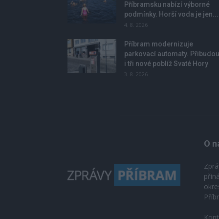
Příbramsku nabízí výborné
podmínky. Horší voda je jen...
4. 8. 2026
Příbram modernizuje
parkovací automaty. Přibudo
i tři nové poblíž Svaté Hory
3. 8. 2026
O n
Zprá
přin
okre
Příb
Kont