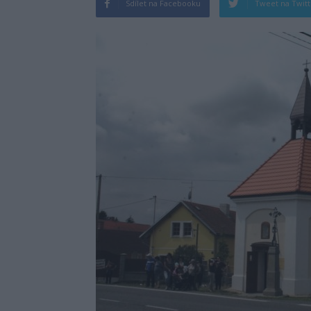
Sdílet na Facebooku
Tweet na Twit