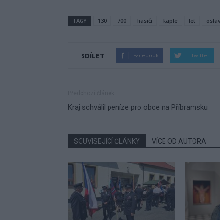
TAGY
130
700
hasiči
kaple
let
osla
SDÍLET
Facebook
Twitter
Předchozí článek
Kraj schválil peníze pro obce na Příbramsku
SOUVISEJÍCÍ ČLÁNKY
VÍCE OD AUTORA