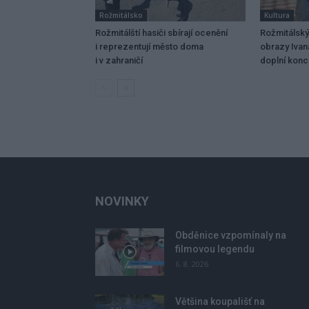
Rožmitálsko
Kultura
Rožmitálští hasiči sbírají ocenění
Rožmitálský
i reprezentují město doma
obrazy Ivan
i v zahraničí
doplní konce
NOVINKY
Obděnice vzpomínaly na
filmovou legendu
6. 8. 2026
Většina koupališť na