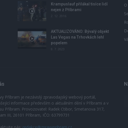
Krampuslauf přilákal tisíce lidí
O
nejen z Příbrami
S
2. 12. 2016
R
D
u
AKTUALIZOVÁNO: Bývalý objekt
Las Vegas na Trhovkách lehl
V
popelem
8. 7. 2023
ás
N
vy Příbram je nezávislý zpravodajský webový portál,
ášející informace především o aktuálním dění v Příbrami a v
su Příbram. Provozovatel: Radek Ctibor, Smetanova 317,
ram III, 26101 Příbram, IČO: 63799731
aktujte nás:
redakce@zpravypribram.cz