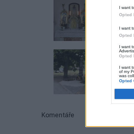
I want t
Opted 
I want t
Opted 
I want 
Advertis
Opted 
I want t
of my P
was col
Opted 
Komentáře