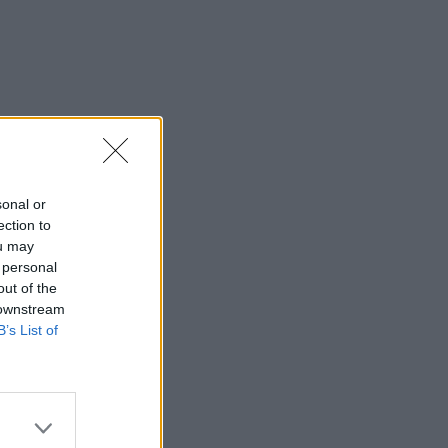
sonal or
ection to
ou may
 personal
out of the
 downstream
B’s List of