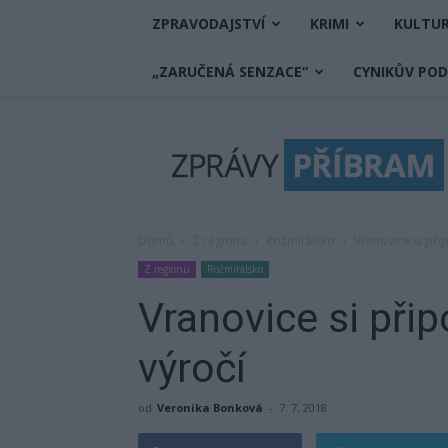
ZPRAVODAJSTVÍ
KRIMI
KULTU
„ZARUČENÁ SENZACE“
CYNIKŮV PO
Zprávy
Příbram
Domů
Z regionu
Rožmitálsko
Vranovice si při
Z regionu
Rožmitálsko
Vranovice si při
výročí
od
Veronika Bonková
-
7. 7. 2018