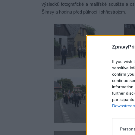
výsledků fotografické a malířské soutěže a o
Šimsy a hodinu před půlnocí i ohňostrojem.
ZpravyPri
If you wish 
sensitive in
confirm you
continue se
information 
further disc
participants
Downstream 
Persona