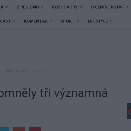
RA
Z REGIONU
ROZHOVORY
O ČEM SE MLUVÍ
DCAST
KOMENTÁŘ
SPORT
LIFESTYLE
pomněly tři významná výročí
pomněly tři významná