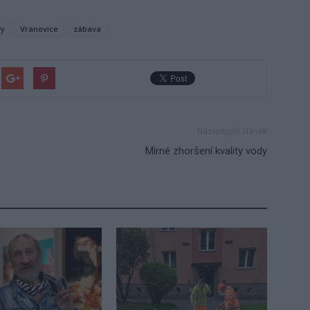
vy
Vranovice
zábava
Následující článek
Mírné zhoršení kvality vody