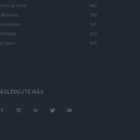
 čem se mluví
469
edlčansko
398
ožmitálsko
341
obříšsko
332
áš názor
305
ÁSLEDUJTE NÁS