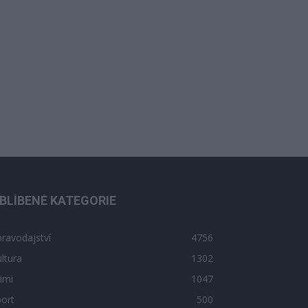
BLÍBENÉ KATEGORIE
ravodajství
4756
ltura
1302
imi
1047
ort
500