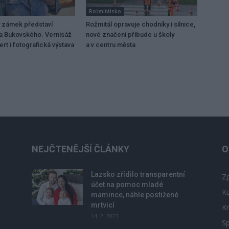
Rožmitálsko
 zámek představí
Rožmitál opravuje chodníky i silnice,
a Bukovského. Vernisáž
nové značení přibude u školy
rt i fotografická výstava
a v centru města
NEJČTENĚJŠÍ ČLÁNKY
O
Lazsko zřídilo transparentní
Zp
účet na pomoc mladé
Ku
mamince, náhle postižené
mrtvicí
Kr
14. 2. 2023
Sp