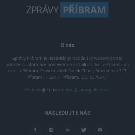
O nás
Zprávy Příbram je nezávislý zpravodajský webový portál,
přinášející informace především o aktuálním dění v Příbrami a v
okresu Příbram. Provozovatel: Radek Ctibor, Smetanova 317,
Příbram III, 26101 Příbram, IČO: 63799731
Kontaktujte nás:
redakce@zpravypribram.cz
NÁSLEDUJTE NÁS