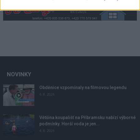
NOVINKY
Obděnice vzpomínaly na filmovou legendu
6. 8. 2026
Většina koupališť na Příbramsku nabízí výborné
podmínky. Horší voda je jen...
4. 8. 2026