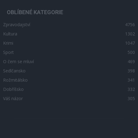
OBLÍBENÉ KATEGORIE
Zpravodajství
4756
Kultura
1302
Krimi
1047
Sport
500
O čem se mluví
469
Sedlčansko
398
Rožmitálsko
341
Dobříšsko
332
Váš názor
305