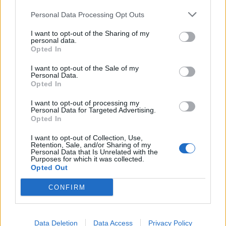
Většina koupališť na Příbramsku nabízí
Personal Data Processing Opt Outs
výborné podmínky. Horší voda je jen na
Živohošti
I want to opt-out of the Sharing of my
Zpravodajství
personal data.
Opted In
Příbram modernizuje parkovací automaty.
I want to opt-out of the Sale of my
Přibudou i tři nové poblíž Svaté Hory
Personal Data.
Zpravodajství
Opted In
I want to opt-out of processing my
Středočeský kraj upravil pravidla soutěže.
Personal Data for Targeted Advertising.
Obce nově získají body i za předcházení
Opted In
vzniku odpadu
Zpravodajství
I want to opt-out of Collection, Use,
Retention, Sale, and/or Sharing of my
Personal Data that Is Unrelated with the
Purposes for which it was collected.
Opted Out
CONFIRM
Data Deletion
Data Access
Privacy Policy