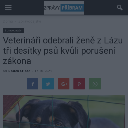
Domů
Zpravodajství
Zpravodajství
Veterináři odebrali ženě z Lázu
tři desítky psů kvůli porušení
zákona
od
Radek Ctibor
-
17. 10. 2023