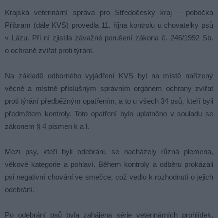
Krajská veterinární správa pro Středočeský kraj – pobočka
Příbram (dále KVS) provedla 11. října kontrolu u chovatelky psů
v Lázu. Při ní zjistila závažné porušení zákona č. 246/1992 Sb.
o ochraně zvířat proti týrání.
Na základě odborného vyjádření KVS byl na místě nařízený
věcně a místně příslušným správním orgánem ochrany zvířat
proti týrání předběžným opatřením, a to u všech 34 psů, kteří byli
předmětem kontroly. Toto opatření bylo uplatněno v souladu se
zákonem § 4 písmen k a l.
Mezi psy, kteří byli odebráni, se nacházely různá plemena,
věkové kategorie a pohlaví. Během kontroly a odběru prokázali
psi negativní chování ve smečce, což vedlo k rozhodnutí o jejich
odebrání.
Po odebrání psů byla zahájena série veterinárních prohlídek,