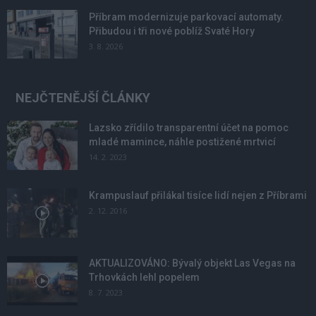
Příbram modernizuje parkovací automaty.
Přibudou i tři nové poblíž Svaté Hory
3. 8. 2026
NEJČTENĚJŠÍ ČLÁNKY
Lazsko zřídilo transparentní účet na pomoc
mladé mamince, náhle postižené mrtvicí
14. 2. 2023
Krampuslauf přilákal tisíce lidí nejen z Příbrami
2. 12. 2016
AKTUALIZOVÁNO: Bývalý objekt Las Vegas na
Trhovkách lehl popelem
8. 7. 2023