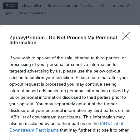
TAGY
chovatelka
Krajská veterinární správa
Láz
odebrání
pes
Středočeský kraj
ZpravyPribram -
Do Not Process My Personal
Information
If you wish to opt-out of the sale, sharing to third parties, or
processing of your personal or sensitive information for
targeted advertising by us, please use the below opt-out
Předchozí článek
Následující článek
section to confirm your selection. Please note that after your
opt-out request is processed you may continue seeing
Výlov Nováku někteří lidé
Jan Konvalinka: Poplatky
interest-based ads based on personal information utilized by
nestihli. Bylo málo ryb
v příštím roce zvyšovat
us or personal information disclosed to third parties prior to
nebudeme
your opt-out. You may separately opt-out of the further
disclosure of your personal information by third parties on the
IAB’s list of downstream participants. This information may
SOUVISEJÍCÍ ČLÁNKY
also be disclosed by us to third parties on the
IAB’s List of
VÍCE OD AUTORA
Downstream Participants
that may further disclose it to other
third parties.