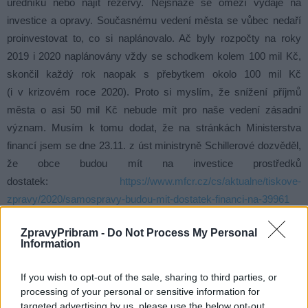
úředníků nebo najít rezervy. Nejsnáze se omezí výdaje na
investice a opravy. Současnému vedení města se vůbec nedaří
proinvestovat to, co si naplánovalo. Ač byly rozpočty na roky
2019 i 2020 naplánovány vždy se schodkem kolem 100 mil Kč,
skončil každý rok naopak s přebytkem okolo 100 mil Kč
(i v krizovém roce 2020). Proto si myslím, že snížení příjmů
města o asi 50 mil Kč nebude mít pro naše vedení zásadní
význam. Musím k tomu dodat, že na stránkách Ministerstva
financí jsem se dne 23.11. z úst ministryně Schillerové dozvěděl,
že obce budou mít na investice prostředků
dostatek:
https://www.mfcr.cz/cs/aktualne/tiskove-
zpravy/2020/samospravy-budou-mit-dostatek-financi-na-39961
Takže žádný strach.
ZpravyPribram -
Do Not Process My Personal
Information
Komentáře
If you wish to opt-out of the sale, sharing to third parties, or
processing of your personal or sensitive information for
targeted advertising by us, please use the below opt-out