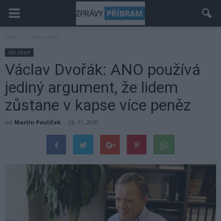
Domů
Váš názor
Váš názor
Václav Dvořák: ANO používá
jediný argument, že lidem
zůstane v kapse více peněz
od
Martin Poulíček
-
26. 11. 2020