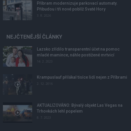
Příbram modernizuje parkovací automaty.
Přibudou i tři nové poblíž Svaté Hory
3. 8. 2026
NEJČTENĚJŠÍ ČLÁNKY
Lazsko zřídilo transparentní účet na pomoc
mladé mamince, náhle postižené mrtvicí
14. 2. 2023
Krampuslauf přilákal tisíce lidí nejen z Příbrami
2. 12. 2016
AKTUALIZOVÁNO: Bývalý objekt Las Vegas na
Trhovkách lehl popelem
8. 7. 2023