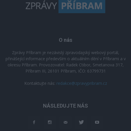
O nás
Zprávy Příbram je nezávislý zpravodajský webový portál,
přinášející informace především o aktuálním dění v Příbrami a v
okresu Příbram. Provozovatel: Radek Ctibor, Smetanova 317,
Příbram III, 26101 Příbram, IČO: 63799731
Kontaktujte nás:
redakce@zpravypribram.cz
NÁSLEDUJTE NÁS