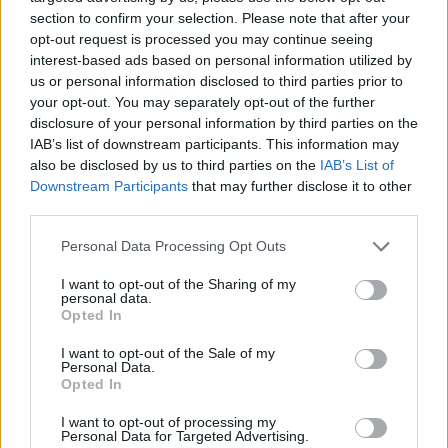
section to confirm your selection. Please note that after your
TAGY
superhrubá mzda
Václav Dvořák
opt-out request is processed you may continue seeing
interest-based ads based on personal information utilized by
us or personal information disclosed to third parties prior to
your opt-out. You may separately opt-out of the further
disclosure of your personal information by third parties on the
IAB’s list of downstream participants. This information may
also be disclosed by us to third parties on the
IAB’s List of
Downstream Participants
that may further disclose it to other
third parties.
Předchozí článek
Následující článek
Personal Data Processing Opt Outs
Opravy povrchu na D4 pokračují
Odvaly: Město podalo rozklad,
žádá studii EIA
I want to opt-out of the Sharing of my
personal data.
Opted In
SOUVISEJÍCÍ ČLÁNKY
I want to opt-out of the Sale of my
Personal Data.
VÍCE OD AUTORA
Opted In
I want to opt-out of processing my
Vedení města po roce otočilo. Zastupitel
Personal Data for Targeted Advertising.