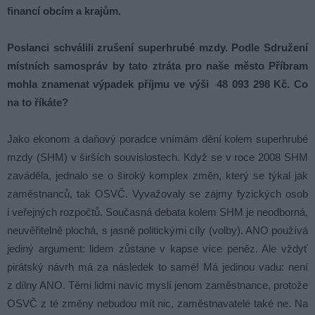
financí obcím a krajům.
Poslanci schválili zrušení superhrubé mzdy. Podle Sdružení
místních samospráv by tato ztráta pro naše město Příbram
mohla znamenat výpadek příjmu ve výši 48 093 298 Kč. Co
na to říkáte?
Jako ekonom a daňový poradce vnímám dění kolem superhrubé
mzdy (SHM) v širších souvislostech. Když se v roce 2008 SHM
zaváděla, jednalo se o široký komplex změn, který se týkal jak
zaměstnanců, tak OSVČ. Vyvažovaly se zájmy fyzických osob
i veřejných rozpočtů. Současná debata kolem SHM je neodborná,
neuvěřitelně plochá, s jasně politickými cíly (volby). ANO používá
jediný argument: lidem zůstane v kapse více peněz. Ale vždyť
pirátský návrh má za následek to samé! Má jedinou vadu: není
z dílny ANO. Těmi lidmi navíc myslí jenom zaměstnance, protože
OSVČ z té změny nebudou mít nic, zaměstnavatelé také ne. Na