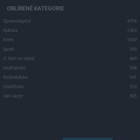
OBLÍBENÉ KATEGORIE
Zpravodajství
4756
Kultura
1302
Krimi
1047
Sport
500
O čem se mluví
469
Sedlčansko
398
Rožmitálsko
341
Dobříšsko
332
Váš názor
305