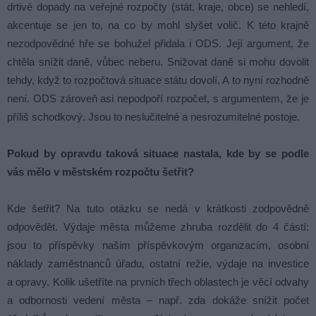
drtivé dopady na veřejné rozpočty (stát, kraje, obce) se nehledí,
akcentuje se jen to, na co by mohl slyšet volič. K této krajně
nezodpovědné hře se bohužel přidala i ODS. Její argument, že
chtěla snížit daně, vůbec neberu. Snižovat daně si mohu dovolit
tehdy, když to rozpočtová situace státu dovolí. A to nyní rozhodně
není. ODS zároveň asi nepodpoří rozpočet, s argumentem, že je
příliš schodkový. Jsou to neslučitelné a nesrozumitelné postoje.
Pokud by opravdu taková situace nastala, kde by se podle
vás mělo v městském rozpočtu šetřit?
Kde šetřit? Na tuto otázku se nedá v krátkosti zodpovědně
odpovědět. Výdaje města můžeme zhruba rozdělit do 4 částí:
jsou to příspěvky našim příspěvkovým organizacím, osobní
náklady zaměstnanců úřadu, ostatní režie, výdaje na investice
a opravy. Kolik ušetříte na prvních třech oblastech je věcí odvahy
a odbornosti vedení města – např. zda dokáže snížit počet