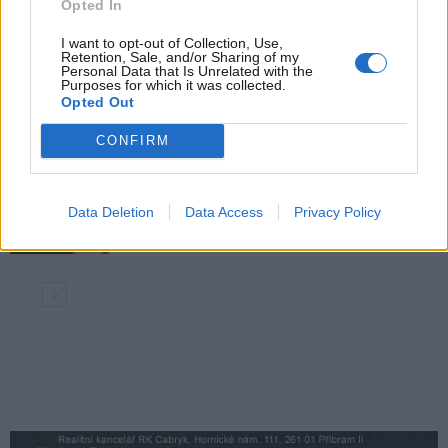
Václav Dvořák připomíná ztracený čas
Opted In
u 2. polikliniky
Váš názor
I want to opt-out of Collection, Use,
Retention, Sale, and/or Sharing of my
Personal Data that Is Unrelated with the
Opoziční zastupitel Václav Dvořák
Purposes for which it was collected.
kritizuje vedení města. Krátké
Opted Out
zastupitelstvo podle něj odhalilo staré
Váš názor
CONFIRM
problémy
Václav Dvořák k dubnovému
Data Deletion
Data Access
Privacy Policy
zastupitelstvu. Prodej školy, dotace
i ztráty Technických služeb
Váš názor