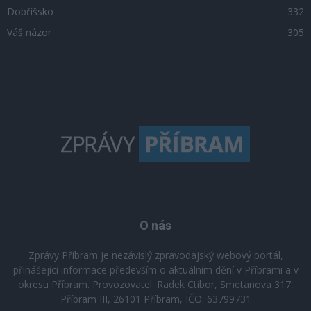
Dobříšsko
332
Váš názor
305
O nás
Zprávy Příbram je nezávislý zpravodajský webový portál,
přinášející informace především o aktuálním dění v Příbrami a v
okresu Příbram. Provozovatel: Radek Ctibor, Smetanova 317,
Příbram III, 26101 Příbram, IČO: 63799731