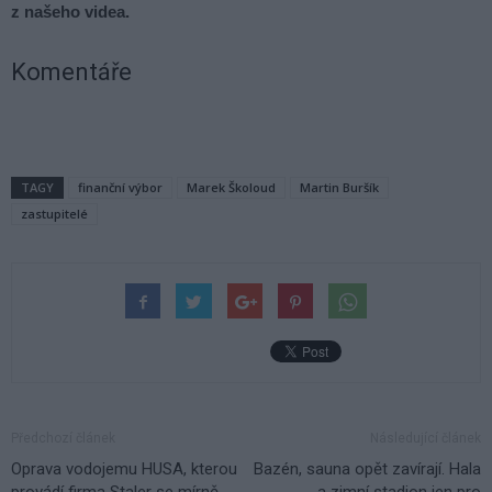
z našeho videa.
Komentáře
TAGY
finanční výbor
Marek Školoud
Martin Buršík
zastupitelé
Předchozí článek
Následující článek
Oprava vodojemu HUSA, kterou
Bazén, sauna opět zavírají. Hala
provádí firma Staler se mírně
a zimní stadion jen pro