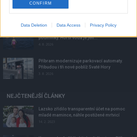
Obděnice vzpomínaly na filmovou legendu
CONFIRM
6. 8. 2026
Data Deletion
Data Access
Privacy Policy
Většina koupališť na Příbramsku nabízí výborné
podmínky. Horší voda je jen...
4. 8. 2026
Příbram modernizuje parkovací automaty.
Přibudou i tři nové poblíž Svaté Hory
3. 8. 2026
NEJČTENĚJŠÍ ČLÁNKY
Lazsko zřídilo transparentní účet na pomoc
mladé mamince, náhle postižené mrtvicí
14. 2. 2023