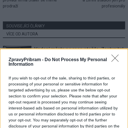
prodraží
profesionály
SOUVISEJÍCÍ ČLÁNKY
VÍCE OD AUTORA
Vedení města po roce otočilo. Zastupitel
Václav Dvořák připomíná ztracený čas
ZpravyPribram -
Do Not Process My Personal
u 2. polikliniky
Váš názor
Information
Opoziční zastupitel Václav Dvořák
If you wish to opt-out of the sale, sharing to third parties, or
kritizuje vedení města. Krátké
processing of your personal or sensitive information for
zastupitelstvo podle něj odhalilo staré
targeted advertising by us, please use the below opt-out
Váš názor
problémy
section to confirm your selection. Please note that after your
opt-out request is processed you may continue seeing
interest-based ads based on personal information utilized by
Václav Dvořák k dubnovému
us or personal information disclosed to third parties prior to
zastupitelstvu. Prodej školy, dotace
your opt-out. You may separately opt-out of the further
i ztráty Technických služeb
Váš názor
disclosure of your personal information by third parties on the