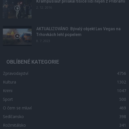
Krampuslauf přilákal tisíce lidí nejen z Příbrami
2. 12. 2016
AKTUALIZOVÁNO: Bývalý objekt Las Vegas na
Trhovkách lehl popelem
8. 7. 2023
OBLÍBENÉ KATEGORIE
Zpravodajství
4756
Kultura
1302
Krimi
1047
Sport
500
O čem se mluví
469
Sedlčansko
398
Rožmitálsko
341