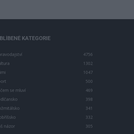
BLÍBENÉ KATEGORIE
ravodajství
4756
ltura
1302
imi
1047
ort
500
 čem se mluví
469
edlčansko
398
ožmitálsko
341
obříšsko
332
áš názor
305