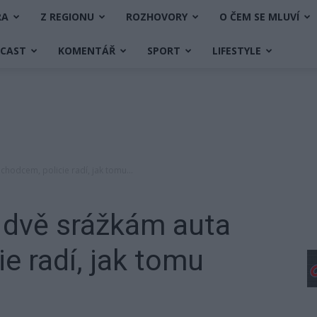
RA
Z REGIONU
ROZHOVORY
O ČEM SE MLUVÍ
DCAST
KOMENTÁŘ
SPORT
LIFESTYLE
chodcem, policie radí, jak tomu...
 dvě srážkám auta
e radí, jak tomu