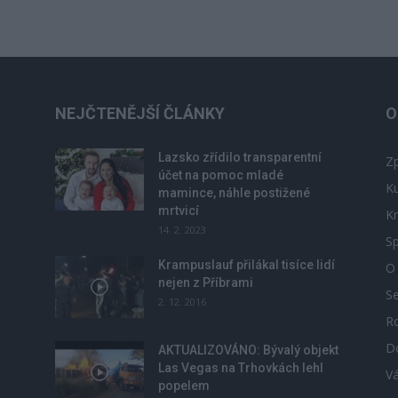
NEJČTENĚJŠÍ ČLÁNKY
O
Lazsko zřídilo transparentní
Zp
účet na pomoc mladé
Ku
mamince, náhle postižené
mrtvicí
Kr
14. 2. 2023
Sp
Krampuslauf přilákal tisíce lidí
O
nejen z Příbrami
S
2. 12. 2016
R
D
u
AKTUALIZOVÁNO: Bývalý objekt
Las Vegas na Trhovkách lehl
V
popelem