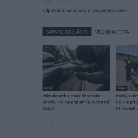
Předchozí článek
Odpoledne našla auto s vysypaným sklem
SOUVISEJÍCÍ ČLÁNKY
VÍCE OD AUTORA
Krimi
Krimi
Vykradených aut na Příbramsku
Každý sedmý
přibylo. Policie připomíná: Auto není
Policie při 
trezor
Příbramsku 