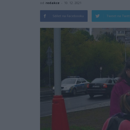
od
redakce
-
10. 12. 2021
Sdílet na Facebooku
Tweet na Twit