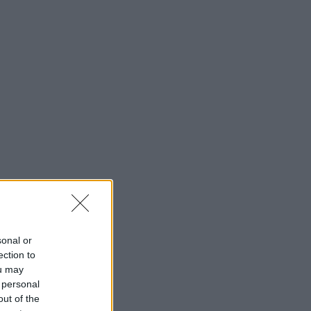
sonal or
ection to
ou may
 personal
out of the