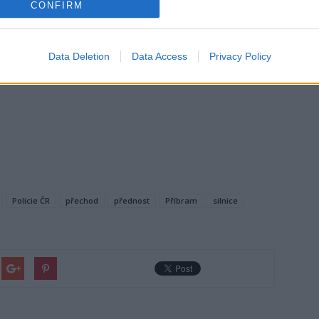
CONFIRM
, také to, že se zastaví před přechodem, ale přecházet
m do hovoru. Je to specialita především starších žen. Řidič
Data Deletion
Data Access
Privacy Policy
 dál pokračují v hovoru, když se pak auto rozjezde, vstoupí
Policie ČR
přechod
přednost
Příbram
silnice