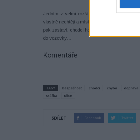
Jedním z velmi rozšířených neduhů chodců je
vlastně nechtějí a místo toho zabřednou s něký
pak zastaví, chodci ho ale ani nezaregistrují a
do vozovky…
Komentáře
TAGY
bezpečnost
chodci
chyba
doprava
srážka
ulice
SDÍLET
Facebook
Twitter