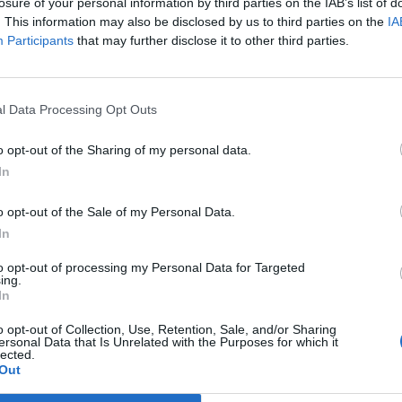
losure of your personal information by third parties on the IAB’s list of
ladu, stavu silnice, povětrnostním podmínkám a dalším
. This information may also be disclosed by us to third parties on the
IA
Participants
that may further disclose it to other third parties.
smí jet pouze takovou rychlostí, aby byl schopen zastavit
plňuje Schindlová.
l Data Processing Opt Outs
ozovku se musí přesvědčit, jestli ji mohou bezpečně přejít,
čního provozu. Musí brát ohled na vzdálenost a rychlost jízdy
o opt-out of the Sharing of my personal data.
 odhadnout, zda auta stihnou bezpečně zastavit.
„Rozhodně
In
ed blížícím se vozidlem. Neexistuje absolutní přednost
ýtus mezi chodci,“
vysvětluje policejní komisařka.
o opt-out of the Sale of my Personal Data.
In
s řidičem, případně pohybem ruky nebo přikývnutím ověřit,
to opt-out of processing my Personal Data for Targeted
hodí vpravo.
„Chodci při přecházení musí sledovat provoz,
ing.
In
z jim umožní přecházení, v protijedoucím autě si motorista
ci dále nesmí vstupovat na přechod, přijíždějí-li vozidla
o opt-out of Collection, Use, Retention, Sale, and/or Sharing
ersonal Data that Is Unrelated with the Purposes for which it
řednost tramvaji. Je-li na komunikaci vyznačen přechod pro
lected.
Out
povinen ho užít, jestliže je od něj vzdálen do 50 metrů,“
onika Schindlová.