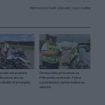
Následující článek
Nemocnice bude očkovat i mezi svátky
Krimi
 řidič měl problém.
Čtvrtina řidičů při kontrole na
víkendové akci na
Příbramsku neobstála. Policie
odhalila 30 přestupků
o prázdninách zpřísní dohled na
silnicích