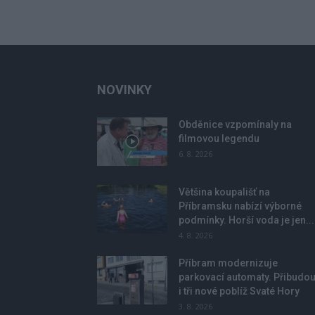
NOVINKY
Obděnice vzpomínaly na
filmovou legendu
6. 8. 2026
Většina koupališť na
Příbramsku nabízí výborné
podmínky. Horší voda je jen...
4. 8. 2026
Příbram modernizuje
parkovací automaty. Přibudo
i tři nové poblíž Svaté Hory
3. 8. 2026