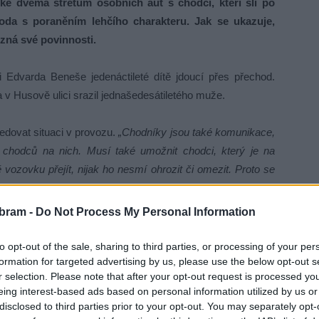
e dvěma střetům osobních aut s chodci, kteří šli po
da s poraněním lehčího charakteru. Jak se ukazuje,
zná své povinnosti.
ci Edvarda Beneše jedenáctileté dítě jdoucí přes přechod.
ta v Husově ulici srazil jednašedesátiletého muže.
ledovat situaci v provozu.
„Chodníky jsou také komunikace,
í chodců na nich. Musí také umožnit chodci, který je na
vozovku přejít, nijak ho nesmí ohrozit či omezit. Proto se
u rychlostí, aby mohl vozidlo zastavit,“
připomíná hlavní
bram -
Do Not Process My Personal Information
chodem, totéž musí učinit nejen řidiči dalších aut jedoucích
to opt-out of the sale, sharing to third parties, or processing of your per
formation for targeted advertising by us, please use the below opt-out s
ozů. Na přechodech pro chodce a bezprostředně před nimi se
r selection. Please note that after your opt-out request is processed y
ozit chodce přecházející pozemní komunikaci, na kterou
eing interest-based ads based on personal information utilized by us or
úpravou stanovena na maximálně 50 km v hodině, to však
disclosed to third parties prior to your opt-out. You may separately opt-
 rychlostí.
„Šofér musí rychlost jízdy přizpůsobit svým