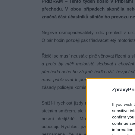
PŘÍBRAM – Tento týden došlo v Příbrami k
přechodu. V obou případech skončila neho
značná část účastníků silničního provozu ne
Nejprve osmapadesátiletý řidič přehlédl v uli
O pár hodin později pak třiadvacetiletý motoris
Řidiči se musí neustále plně věnovat řízení a s
a proto by měli motoristé sledovat i chován
přechodu nebo ho zřejmě hodlá užít, bezpečně 
musí přibližovat k přechodu pro chodce takovo
zásady policejní komisařka Monika Schindlová.
ZpravyPri
Sníží-li rychlost jízdy nebo zastaví-li před pře
If you wish 
sensitive in
stejným směrem, ale i řidiči protijedoucích v
confirm you
nesmí předjíždět. Motoristé také nesmí ohr
continue se
odbočují. Rychlost jízdy v obci je obecnou 
information 
neznamená, že se všude může jezdit touto