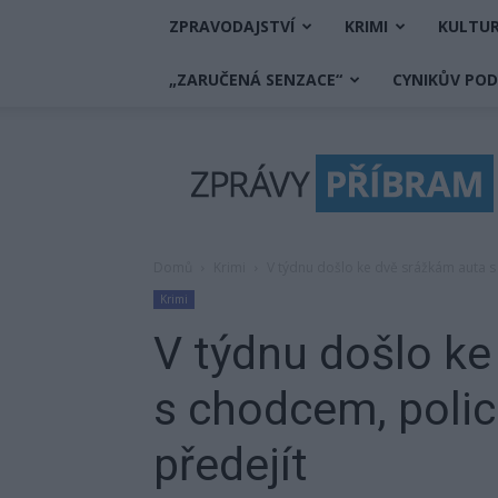
ZPRAVODAJSTVÍ
KRIMI
KULTU
„ZARUČENÁ SENZACE“
CYNIKŮV PO
Zprávy
Příbram
Domů
Krimi
V týdnu došlo ke dvě srážkám auta s 
Krimi
V týdnu došlo ke
s chodcem, polici
předejít