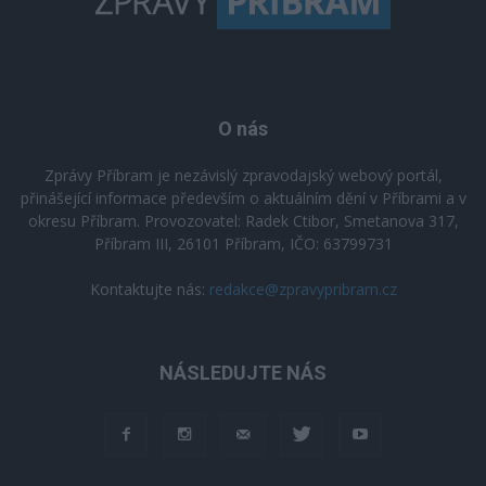
O nás
Zprávy Příbram je nezávislý zpravodajský webový portál,
přinášející informace především o aktuálním dění v Příbrami a v
okresu Příbram. Provozovatel: Radek Ctibor, Smetanova 317,
Příbram III, 26101 Příbram, IČO: 63799731
Kontaktujte nás:
redakce@zpravypribram.cz
NÁSLEDUJTE NÁS