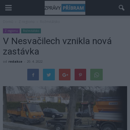
Domů
Z regionu
Rožmitálsko
Z regionu
Rožmitálsko
V Nesvačilech vznikla nová
zastávka
od
redakce
-
20. 4. 2022