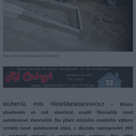
Foto: město Rožmitál pod Třemšínem
ROŽMITÁL POD TŘEMŠÍNEM/NESVAČILY – Město
ybudovalo ve své sloučené osadě Nesvačily nové
autobusové stanoviště. Na přání místního osadního výboru
vzniklo nové autobusové stání, z důvodu nastupování dětí
i místních občanů v nepřehledné zatáčce. Pro větší