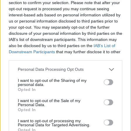
section to confirm your selection. Please note that after your
opt-out request is processed you may continue seeing
interest-based ads based on personal information utilized by
us or personal information disclosed to third parties prior to
your opt-out. You may separately opt-out of the further
disclosure of your personal information by third parties on the
IAB’s list of downstream participants. This information may
also be disclosed by us to third parties on the
IAB’s List of
Downstream Participants
that may further disclose it to other
Předchozí článek
Následující článek
third parties.
Tomáš Mosler: Měla by Příbram
Václav Švenda: Kandidáti na
Personal Data Processing Opt Outs
zahájit spolupráci se
ředitele Středočeské centrály
zastupitelkou za KSČM Jiřinou
cestovního ruchu nesplnili naše
I want to opt-out of the Sharing of my
Humlovou?
očekávání
personal data.
Opted In
I want to opt-out of the Sale of my
SOUVISEJÍCÍ ČLÁNKY
Personal Data.
Opted In
VÍCE OD AUTORA
I want to opt-out of processing my
Personal Data for Targeted Advertising.
Rožmitálští hasiči sbírají ocenění
Opted In