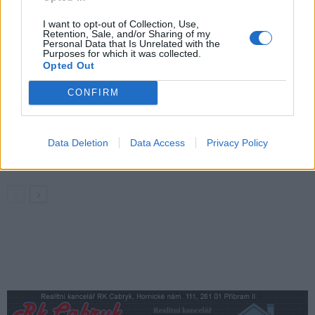
i reprezentují město doma i v zahraničí
I want to opt-out of Collection, Use,
Rožmitálsko
Retention, Sale, and/or Sharing of my
Personal Data that Is Unrelated with the
Purposes for which it was collected.
Rožmitálský zámek představí obrazy
Opted Out
Ivana Bukovského. Vernisáž doplní
koncert i fotografická výstava
CONFIRM
Kultura
Rožmitál opravuje chodníky i silnice, nové
značení přibude u školy a v centru města
Data Deletion
Data Access
Privacy Policy
Rožmitálsko