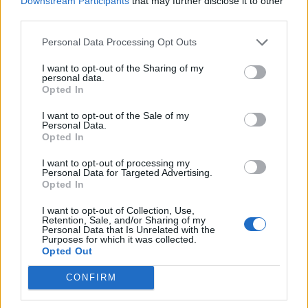
Downstream Participants
that may further disclose it to other
SOUVISEJÍCÍ ČLÁNKY
third parties.
VÍCE OD AUTORA
Personal Data Processing Opt Outs
Většina koupališť na Příbramsku nabízí
I want to opt-out of the Sharing of my
výborné podmínky. Horší voda je jen na
personal data.
Živohošti
Opted In
Zpravodajství
I want to opt-out of the Sale of my
Příbram modernizuje parkovací automaty.
Personal Data.
Opted In
Přibudou i tři nové poblíž Svaté Hory
Zpravodajství
I want to opt-out of processing my
Personal Data for Targeted Advertising.
Opted In
Středočeský kraj upravil pravidla soutěže.
Obce nově získají body i za předcházení
I want to opt-out of Collection, Use,
vzniku odpadu
Retention, Sale, and/or Sharing of my
Zpravodajství
Personal Data that Is Unrelated with the
Purposes for which it was collected.
Opted Out
CONFIRM