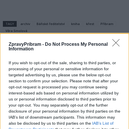
TAGY
archiv
Báňské ředitelství
kniha
křest
Příbram
Věra Smolová
ZpravyPribram -
Do Not Process My Personal
Information
If you wish to opt-out of the sale, sharing to third parties, or
processing of your personal or sensitive information for
targeted advertising by us, please use the below opt-out
section to confirm your selection. Please note that after your
opt-out request is processed you may continue seeing
Předchozí článek
Následující článek
interest-based ads based on personal information utilized by
Přednáška Josefa Velfla ke
Alka má nové vybavení
us or personal information disclosed to third parties prior to
vzniku státu zazní v Praze,
your opt-out. You may separately opt-out of the further
v Příbrami bohužel ne
disclosure of your personal information by third parties on the
IAB’s list of downstream participants. This information may
also be disclosed by us to third parties on the
IAB’s List of