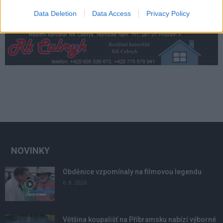
Data Deletion
Data Access
Privacy Policy
NOVINKY
Obděnice vzpomínaly na filmovou legendu
6. 8. 2026
Většina koupališť na Příbramsku nabízí výborné