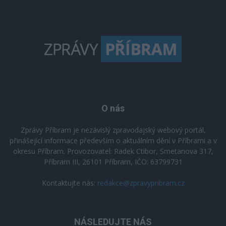
O nás
Zprávy Příbram je nezávislý zpravodajský webový portál,
přinášející informace především o aktuálním dění v Příbrami a v
okresu Příbram. Provozovatel: Radek Ctibor, Smetanova 317,
Příbram III, 26101 Příbram, IČO: 63799731
Kontaktujte nás:
redakce@zpravypribram.cz
NÁSLEDUJTE NÁS