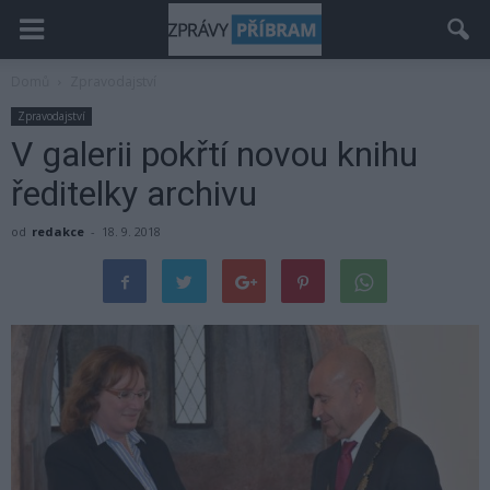
Domů
Zpravodajství
Zpravodajství
V galerii pokřtí novou knihu
ředitelky archivu
od
redakce
-
18. 9. 2018