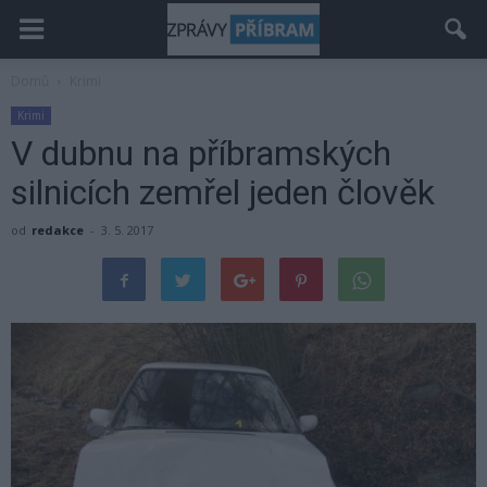
Domů
Krimi
Krimi
V dubnu na příbramských
silnicích zemřel jeden člověk
od
redakce
-
3. 5. 2017