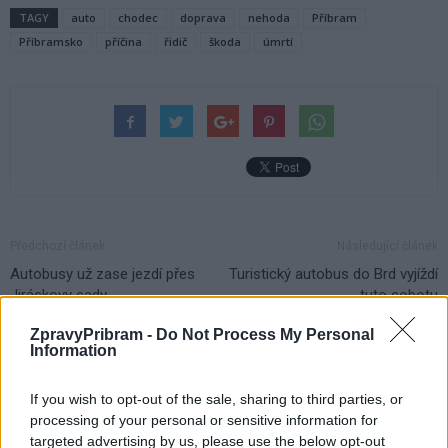
TAGY
auto
chodec
doprava
nehoda
Příbram
Příbramsko
příčina
řidič
škoda
úmrtí
Předchozí článek
Následující článek
Autobusy už zase jezdí přes
Turistický autobus do Brd vyjíždí
Jiráskovy sady
tuto sobotu
ZpravyPribram -
Do Not Process My Personal
Information
SOUVISEJÍCÍ ČLÁNKY
VÍCE OD AUTORA
If you wish to opt-out of the sale, sharing to third parties, or
processing of your personal or sensitive information for
targeted advertising by us, please use the below opt-out
Vykradených aut na Příbramsku přibylo.