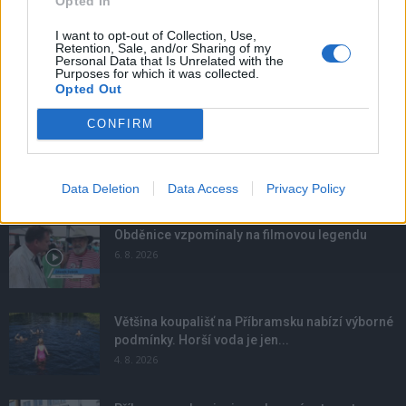
Opted In
I want to opt-out of Collection, Use,
Retention, Sale, and/or Sharing of my
Personal Data that Is Unrelated with the
Purposes for which it was collected.
Opted Out
CONFIRM
Data Deletion
Data Access
Privacy Policy
NOVINKY
Obděnice vzpomínaly na filmovou legendu
6. 8. 2026
Většina koupališť na Příbramsku nabízí výborné
podmínky. Horší voda je jen...
4. 8. 2026