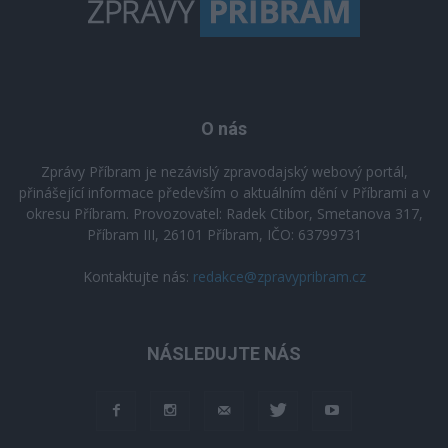
O nás
Zprávy Příbram je nezávislý zpravodajský webový portál,
přinášející informace především o aktuálním dění v Příbrami a v
okresu Příbram. Provozovatel: Radek Ctibor, Smetanova 317,
Příbram III, 26101 Příbram, IČO: 63799731
Kontaktujte nás:
redakce@zpravypribram.cz
NÁSLEDUJTE NÁS