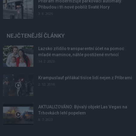
Příbram modernizuje parkovací automaty.
Přibudou i tři nové poblíž Svaté Hory
3. 8. 2026
NEJČTENĚJŠÍ ČLÁNKY
Lazsko zřídilo transparentní účet na pomoc
mladé mamince, náhle postižené mrtvicí
14. 2. 2023
Krampuslauf přilákal tisíce lidí nejen z Příbrami
2. 12. 2016
AKTUALIZOVÁNO: Bývalý objekt Las Vegas na
Trhovkách lehl popelem
8. 7. 2023