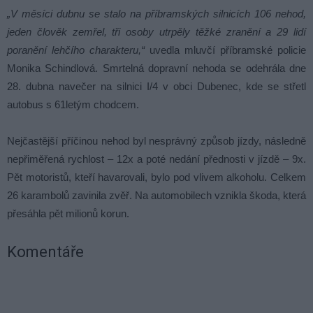
„V měsíci dubnu se stalo na příbramských silnicích 106 nehod,
jeden člověk zemřel, tři osoby utrpěly těžké zranění a 29 lidí
poranění lehčího charakteru,“
uvedla mluvčí příbramské policie
Monika Schindlová. Smrtelná dopravní nehoda se odehrála dne
28. dubna navečer na silnici I/4 v obci Dubenec, kde se střetl
autobus s 61letým chodcem.
Nejčastější příčinou nehod byl nesprávný způsob jízdy, následně
nepřiměřená rychlost – 12x a poté nedání přednosti v jízdě – 9x.
Pět motoristů, kteří havarovali, bylo pod vlivem alkoholu. Celkem
26 karambolů zavinila zvěř. Na automobilech vznikla škoda, která
přesáhla pět milionů korun.
Komentáře