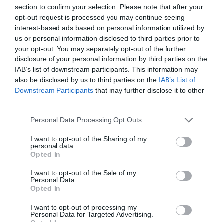
section to confirm your selection. Please note that after your
Policie připomíná: Auto není trezor
opt-out request is processed you may continue seeing
Krimi
interest-based ads based on personal information utilized by
us or personal information disclosed to third parties prior to
Každý sedmý řidič měl problém. Policie
your opt-out. You may separately opt-out of the further
při víkendové akci na Příbramsku odhalila
disclosure of your personal information by third parties on the
30 přestupků
IAB’s list of downstream participants. This information may
Krimi
also be disclosed by us to third parties on the
IAB’s List of
Downstream Participants
that may further disclose it to other
Čtvrtina řidičů při kontrole na Příbramsku
third parties.
neobstála. Policie o prázdninách zpřísní
dohled na silnicích
Krimi
Personal Data Processing Opt Outs
I want to opt-out of the Sharing of my
personal data.
Opted In
I want to opt-out of the Sale of my
Personal Data.
Opted In
I want to opt-out of processing my
Personal Data for Targeted Advertising.