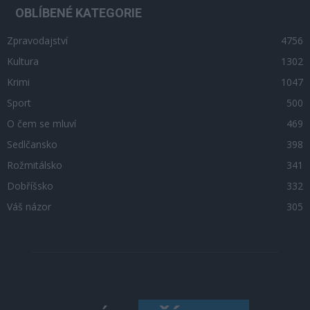
OBLÍBENÉ KATEGORIE
Zpravodajství
4756
Kultura
1302
Krimi
1047
Sport
500
O čem se mluví
469
Sedlčansko
398
Rožmitálsko
341
Dobříšsko
332
Váš názor
305