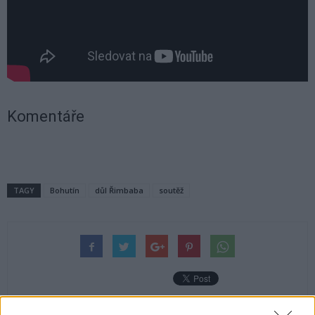
Komentáře
TAGY
Bohutín
důl Řimbaba
soutěž