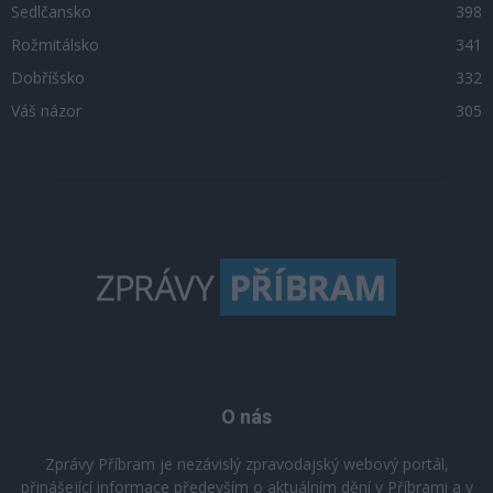
Sedlčansko
398
Rožmitálsko
341
Dobříšsko
332
Váš názor
305
O nás
Zprávy Příbram je nezávislý zpravodajský webový portál,
přinášející informace především o aktuálním dění v Příbrami a v