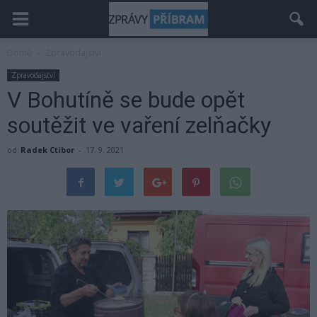
Domů
Zpravodajství
Zpravodajství
V Bohutíně se bude opět
soutěžit ve vaření zelňačky
od
Radek Ctibor
-
17. 9. 2021