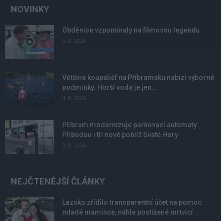
NOVINKY
Obděnice vzpomínaly na filmovou legendu
6. 8. 2026
Většina koupališť na Příbramsku nabízí výborné
podmínky. Horší voda je jen...
4. 8. 2026
Příbram modernizuje parkovací automaty.
Přibudou i tři nové poblíž Svaté Hory
3. 8. 2026
NEJČTENĚJŠÍ ČLÁNKY
Lazsko zřídilo transparentní účet na pomoc
mladé mamince, náhle postižené mrtvicí