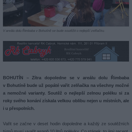
V areálu dolu Řimbaba v Bohutíně se bude soutěžit o nejlepší zelňačku.
BOHUTÍN – Zítra dopoledne se v areálu dolu Řimbaba
v Bohutíně bude už popáté vařit zelňačka na všechny možné
a nemožné varianty. Soutěž o nejlepší zelnou poléku si za
roky svého konání získala velkou oblibu nejen u místních, ale
i u přespolních.
Vařit se začne v deset hodin dopoledne a každý ze soutěžních
týmů musí uvařit aspoň 10 litrů polévky. Co stánek, to jiný recept,