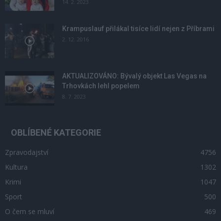
14. 2. 2023
Krampuslauf přilákal tisíce lidí nejen z Příbrami
2. 12. 2016
AKTUALIZOVÁNO: Bývalý objekt Las Vegas na
Trhovkách lehl popelem
8. 7. 2023
OBLÍBENÉ KATEGORIE
Zpravodajství
4756
Kultura
1302
Krimi
1047
Sport
500
O čem se mluví
469