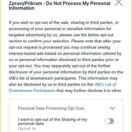
ZpravyPribram -
Do Not Process My Personal
Information
Předchozí článek
Následující článek
Poslankyně Helena Langšádlová:
Na víkend ŘSD zlepšilo průjezd
Příbram mám ráda
opravovaným úsekem
If you wish to opt-out of the sale, sharing to third parties, or
u Chraštic
processing of your personal or sensitive information for
targeted advertising by us, please use the below opt-out
section to confirm your selection. Please note that after your
opt-out request is processed you may continue seeing
SOUVISEJÍCÍ ČLÁNKY
interest-based ads based on personal information utilized by
VÍCE OD AUTORA
us or personal information disclosed to third parties prior to
your opt-out. You may separately opt-out of the further
disclosure of your personal information by third parties on the
Většina koupališť na Příbramsku nabízí
IAB’s list of downstream participants. This information may
výborné podmínky. Horší voda je jen na
also be disclosed by us to third parties on the
IAB’s List of
Živohošti
Zpravodajství
Downstream Participants
that may further disclose it to other
third parties.
Příbram modernizuje parkovací automaty.
Přibudou i tři nové poblíž Svaté Hory
Personal Data Processing Opt Outs
Zpravodajství
I want to opt-out of the Sharing of my
personal data.
Opted In
Středočeský kraj upravil pravidla soutěže.