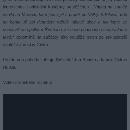
ingredience i originální kostýmy soutěžících.
„Nápad na soutěž
vznikl na Moravě, kam jsem jel s přáteli do Velkých Bílovic, kde
se konal už asi dvanáctý ročník takové akce a tak jsme se
domluvili se spolkem Řimbaba, že něco podobného uspořádáme
také,“
vzpomíná na začátky této soutěže jeden ze zakladatelů
soutěže Jaroslav Cívka.
Pro dobrou pohodu zahraje flašinetář Jan Bondra a kapela Cirkus
Hulata.
Video z loňského ročníku: