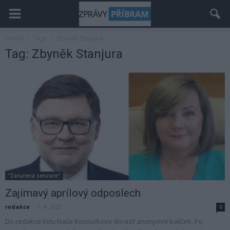
Domů
Tagy
Zbyněk Stanjura
Tag: Zbyněk Stanjura
"Zaručená senzace"
Zajímavý aprílový odposlech
redakce
-
1. 4. 2023
0
Do redakce listu Naše Kocourkovo dorazil anonymní balíček. Po