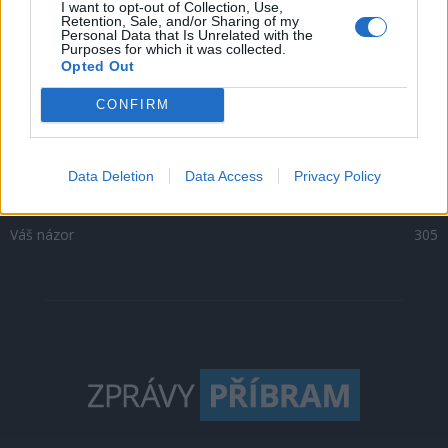
I want to opt-out of Collection, Use,
Retention, Sale, and/or Sharing of my
Kultura
1302
Personal Data that Is Unrelated with the
Purposes for which it was collected.
Krimi
1047
Opted Out
Sport
500
CONFIRM
O čem se mluví
469
Sedlčansko
398
Rožmitálsko
341
Data Deletion
Data Access
Privacy Policy
Dobříšsko
332
Váš názor
305