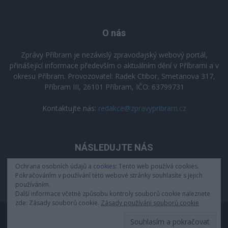
O nás
Zprávy Příbram je nezávislý zpravodajský webový portál,
přinášející informace především o aktuálním dění v Příbrami a v
okresu Příbram. Provozovatel: Radek Ctibor, Smetanova 317,
Příbram III, 26101 Příbram, IČO: 63799731
Kontaktujte nás:
redakce@zpravypribram.cz
NÁSLEDUJTE NÁS
Ochrana osobních údajů a cookies: Tento web používá cookies.
Pokračováním v používání této webové stránky souhlasíte s jejich
používáním.
Další informace včetně způsobu kontroly souborů cookie naleznete
zde: Zásady souborů cookie.
Zásady používání souborů cookie
Zásady zpracování osobních údajů