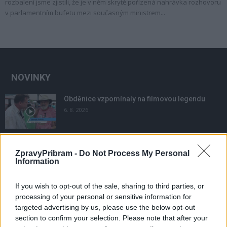
rozbalení jsme zjistili, že je v něm skrytě pořízená nahrávka rozhovoru
v parlamentním bufetu mezi současným ministrem...
NOVINKY
Obděnice vzpomínaly na filmovou legendu
6. 8. 2026
Většina koupališť na Příbramsku nabízí výborné
ZpravyPribram -
Do Not Process My Personal
podmínky. Horší voda je jen...
Information
4. 8. 2026
If you wish to opt-out of the sale, sharing to third parties, or
Příbram modernizuje parkovací automaty.
processing of your personal or sensitive information for
Přibudou i tři nové poblíž Svaté Hory
targeted advertising by us, please use the below opt-out
3. 8. 2026
section to confirm your selection. Please note that after your