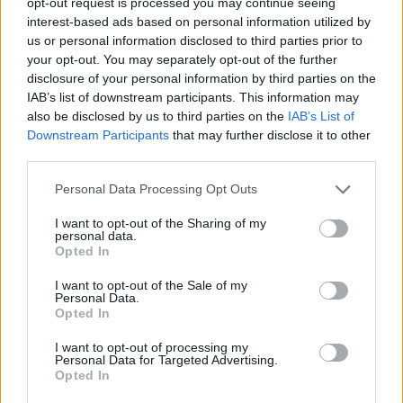
opt-out request is processed you may continue seeing
interest-based ads based on personal information utilized by
us or personal information disclosed to third parties prior to
NEJČTENĚJŠÍ ČLÁNKY
your opt-out. You may separately opt-out of the further
disclosure of your personal information by third parties on the
Lazsko zřídilo transparentní účet na pomoc
IAB’s list of downstream participants. This information may
mladé mamince, náhle postižené mrtvicí
also be disclosed by us to third parties on the
IAB’s List of
14. 2. 2023
Downstream Participants
that may further disclose it to other
third parties.
Krampuslauf přilákal tisíce lidí nejen z Příbrami
Personal Data Processing Opt Outs
2. 12. 2016
I want to opt-out of the Sharing of my
personal data.
Opted In
AKTUALIZOVÁNO: Bývalý objekt Las Vegas na
Trhovkách lehl popelem
I want to opt-out of the Sale of my
8. 7. 2023
Personal Data.
Opted In
I want to opt-out of processing my
Personal Data for Targeted Advertising.
OBLÍBENÉ KATEGORIE
Opted In
Zpravodajství
4756