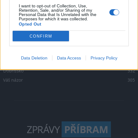
Zpravodajství
4756
I want to opt-out of Collection, Use,
Retention, Sale, and/or Sharing of my
Personal Data that Is Unrelated with the
Kultura
1302
Purposes for which it was collected.
Opted Out
Krimi
1047
Sport
500
CONFIRM
O čem se mluví
469
Sedlčansko
398
Data Deletion
Data Access
Privacy Policy
Rožmitálsko
341
Dobříšsko
332
Váš názor
305