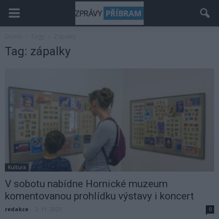
Domů
Tagy
Zápalky
Tag: zápalky
Kultura
V sobotu nabídne Hornické muzeum
komentovanou prohlídku výstavy i koncert
redakce
-
2. 11. 2023
0