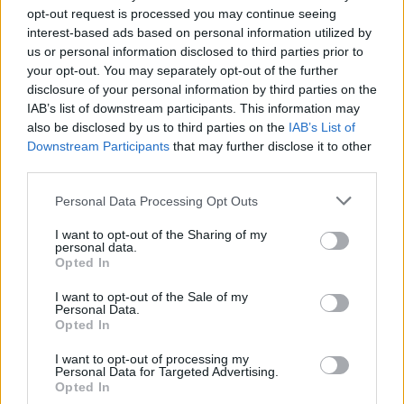
3. 8. 2026
opt-out request is processed you may continue seeing
interest-based ads based on personal information utilized by
us or personal information disclosed to third parties prior to
NEJČTENĚJŠÍ ČLÁNKY
your opt-out. You may separately opt-out of the further
disclosure of your personal information by third parties on the
IAB’s list of downstream participants. This information may
Lazsko zřídilo transparentní účet na pomoc
also be disclosed by us to third parties on the
IAB’s List of
mladé mamince, náhle postižené mrtvicí
Downstream Participants
that may further disclose it to other
14. 2. 2023
third parties.
Krampuslauf přilákal tisíce lidí nejen z Příbrami
Personal Data Processing Opt Outs
2. 12. 2016
I want to opt-out of the Sharing of my
personal data.
Opted In
AKTUALIZOVÁNO: Bývalý objekt Las Vegas na
I want to opt-out of the Sale of my
Trhovkách lehl popelem
Personal Data.
8. 7. 2023
Opted In
I want to opt-out of processing my
Personal Data for Targeted Advertising.
OBLÍBENÉ KATEGORIE
Opted In