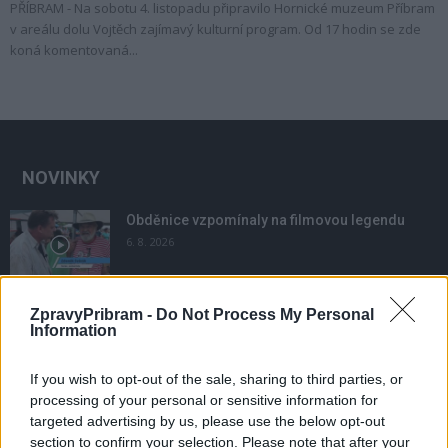
PŘÍBRAM - Na sobotu 4. listopadu připravilo Hornické muzeum Příbram
v areálu dolu Vojtěch zajímavý kulturní program. Od 17 hodin se zde
koná komentovaná...
NOVINKY
Obděnice vzpomínaly na filmovou legendu
6. 8. 2026
ZpravyPribram -
Do Not Process My Personal
Většina koupališť na Příbramsku nabízí výborné
Information
podmínky. Horší voda je jen...
4. 8. 2026
If you wish to opt-out of the sale, sharing to third parties, or
processing of your personal or sensitive information for
Příbram modernizuje parkovací automaty.
targeted advertising by us, please use the below opt-out
Přibudou i tři nové poblíž Svaté Hory
section to confirm your selection. Please note that after your