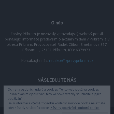
O nás
Zprávy Příbram je nezávislý zpravodajský webový portál,
přinášející informace především o aktuálním dění v Příbrami a v
okresu Příbram. Provozovatel: Radek Ctibor, Smetanova 317,
Příbram III, 26101 Příbram, IČO: 63799731
Kontaktujte nás:
redakce@zpravypribram.cz
NÁSLEDUJTE NÁS
Ochrana osobních údajů a cookies: Tento web používá cookies.
Pokračováním v používání této webové stránky souhlasíte s jejich
používáním.
Další informace včetně způsobu kontroly souborů cookie naleznete
zde: Zásady souborů cookie.
Zásady používání souborů cookie
Zásady zpracování osobních údajů