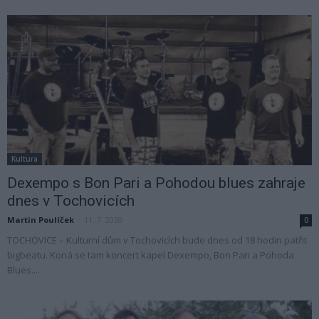
Kultura
Dexempo s Bon Pari a Pohodou blues zahraje
dnes v Tochovicích
Martin Poulíček
-
11. 7. 2020
0
TOCHOVICE – Kulturní dům v Tochovicích bude dnes od 18 hodin patřit
bigbeatu. Koná se tam koncert kapel Dexempo, Bon Pari a Pohoda
Blues....