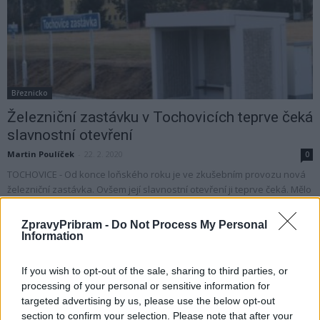
Březnicko
Železniční zastávku v Tochovicích teprve čeká
slavnostní otevření
Martin Poulíček
-
22. 2. 2020
0
TOCHOVICE - Od konce loňského roku je ve zkušebním provozu nová
železniční zastávka. Ovšem její slavnostní otevření ji teprve čeká. Mělo
by k němu dojít...
ZpravyPribram -
Do Not Process My Personal
Information
If you wish to opt-out of the sale, sharing to third parties, or
processing of your personal or sensitive information for
targeted advertising by us, please use the below opt-out
section to confirm your selection. Please note that after your