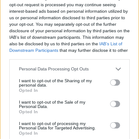
opt-out request is processed you may continue seeing
interest-based ads based on personal information utilized by
us or personal information disclosed to third parties prior to
your opt-out. You may separately opt-out of the further
Březnicko
disclosure of your personal information by third parties on the
Dětský karneval v Tochovicích byl úspešný
IAB’s list of downstream participants. This information may
also be disclosed by us to third parties on the
IAB’s List of
Martin Poulíček
-
21. 2. 2020
0
Downstream Participants
that may further disclose it to other
TOCHOVICE - V Tochovicích na Příbramsku se konal dětský maškarní
third parties.
karneval, který pořádala obec. O hudbu a zábavu se už po několikáté
postaralo Divadlo...
Personal Data Processing Opt Outs
I want to opt-out of the Sharing of my
personal data.
Opted In
I want to opt-out of the Sale of my
Personal Data.
Opted In
I want to opt-out of processing my
Personal Data for Targeted Advertising.
Opted In