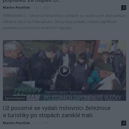
Martin Poulíček
-
16. 1. 2020
0
PŘÍBRAMSKO – Ulevit ve finančních výdajích se snaží svým obyvatelům
některé obce na Příbramsku. Úlevy mají podobu rušení například
poplatku za svoz komunálního odpadu...
Zpravodajství
Už poosmé se vydali milovníci železnice
a turistiky po stopách zaniklé trati
Martin Poulíček
-
7. 5. 2019
0