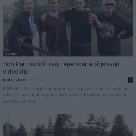
Kultura
Bon Pari rozšíří svůj repertoár a připravují
videoklip
Radek Ctibor
-
3. 6. 2020
0
PŘÍBRAM – Příbramská kapela Bon Pari se po delší odmlce loni koncem
roku vrátila na hudební pódia dvěma vyprodanými koncerty v klubu
Barovka. Zahrála...