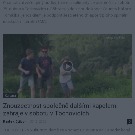
Charitativní večer plný hudby, tance a solidarity se uskuteční v sobotu
25. dubna v Tochovicích u Příbrami, kde se bude konat Country bál pro
Tomáška, jehož cílem je podpořit šestiletého chlapce trpícího spinální
muskulární atrofií (SMA).
Kultura
Znouzectnost společně dalšími kapelami
zahraje v sobotu v Tochovicích
Radek Ctibor
-
30. 3. 2022
0
TOCHOVICE - V kulturním domě se v sobotu 2. dubna od 19 hodin koná