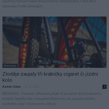
společný koncert kapel Znouzectnost, Démophobia, Caine-Mi a
Dexempo. Podle účinkujích...
Březnicko
Zloděje zaujaly tři krabičky cigaret či jízdní
kolo
Radek Ctibor
-
13. 12. 2020
0
BŘEZNICKO - Policisté z Březnice přijali 10. prosince dvě oznámení o
krádeži. Nejdříve šlo o vloupání během noci do zaparkovaného
osobního auta v Tochovicích, odkud...