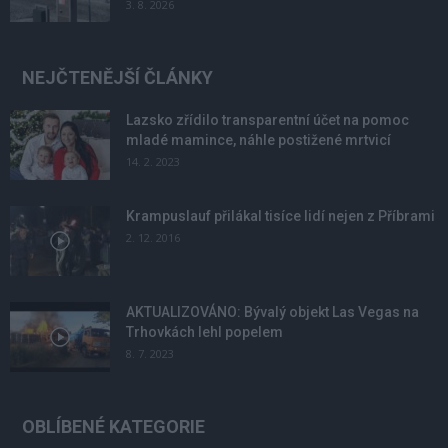
3. 8. 2026
NEJČTENĚJŠÍ ČLÁNKY
Lazsko zřídilo transparentní účet na pomoc
mladé mamince, náhle postižené mrtvicí
14. 2. 2023
Krampuslauf přilákal tisíce lidí nejen z Příbrami
2. 12. 2016
AKTUALIZOVÁNO: Bývalý objekt Las Vegas na
Trhovkách lehl popelem
8. 7. 2023
OBLÍBENÉ KATEGORIE