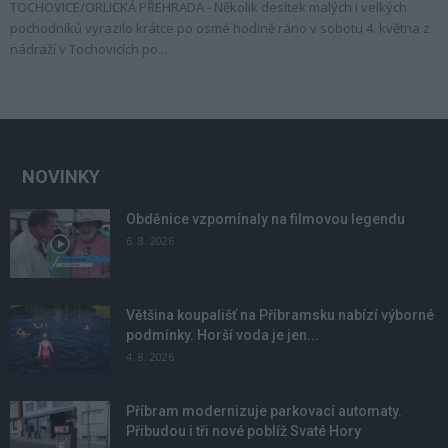
TOCHOVICE/ORLICKÁ PŘEHRADA - Několik desítek malých i velkých
pochodníků vyrazilo krátce po osmé hodině ráno v sobotu 4. května z
nádraží v Tochovicích po...
NOVINKY
Obděnice vzpomínaly na filmovou legendu
6. 8. 2026
Většina koupališť na Příbramsku nabízí výborné
podmínky. Horší voda je jen...
4. 8. 2026
Příbram modernizuje parkovací automaty.
Přibudou i tři nové poblíž Svaté Hory