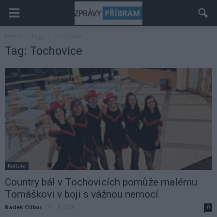
Domů
Tagy
Tochovice
Tag: Tochovice
Kultura
Country bál v Tochovicích pomůže malému
Tomáškovi v boji s vážnou nemocí
Radek Ctibor
-
21. 4. 2026
0