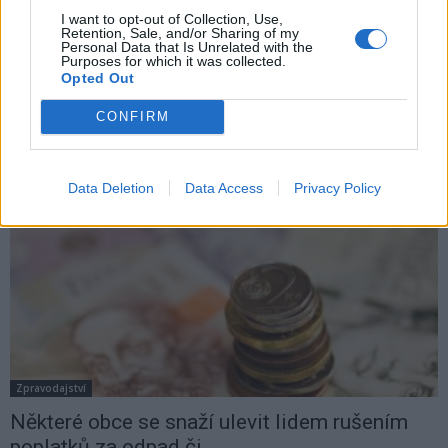
Zpravodajství
I want to opt-out of Collection, Use,
Retention, Sale, and/or Sharing of my
Tochovice zrušily poplatek za psa
Personal Data that Is Unrelated with the
Purposes for which it was collected.
Martin Poulíček
-
13. 2. 2020
0
Opted Out
TOCHOVICE - Obyvatelé obce od letošního roku už neplatí poplatek za
CONFIRM
psa. Rozhodli tak zastupitelé na konci minulého roku. „Vybírali jsme
sto korun za psa...
Data Deletion
Data Access
Privacy Policy
Zpravodajství
Některé obce se snaží ulevit lidem rušením
poplatků za odpad či...