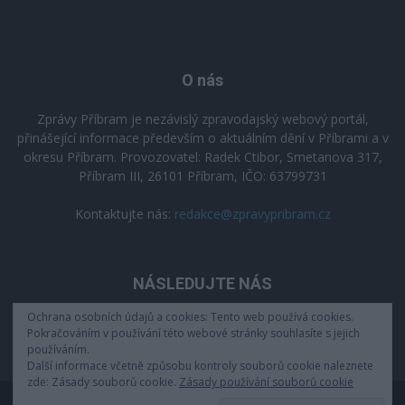
O nás
Zprávy Příbram je nezávislý zpravodajský webový portál,
přinášející informace především o aktuálním dění v Příbrami a v
okresu Příbram. Provozovatel: Radek Ctibor, Smetanova 317,
Příbram III, 26101 Příbram, IČO: 63799731
Kontaktujte nás:
redakce@zpravypribram.cz
NÁSLEDUJTE NÁS
Ochrana osobních údajů a cookies: Tento web používá cookies.
Pokračováním v používání této webové stránky souhlasíte s jejich
používáním.
Další informace včetně způsobu kontroly souborů cookie naleznete
zde: Zásady souborů cookie.
Zásady používání souborů cookie
Zásady zpracování osobních údajů