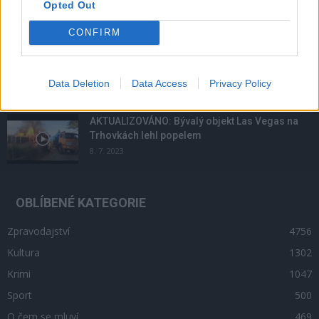
Opted Out
14. 2. 2023
CONFIRM
Krampuslauf přilákal tisíce lidí nejen z Příbrami
2. 12. 2016
Data Deletion
Data Access
Privacy Policy
AKTUALIZOVÁNO: Bývalý objekt Las Vegas na
Trhovkách lehl popelem
8. 7. 2023
OBLÍBENÉ KATEGORIE
Zpravodajství
4756
Kultura
1302
Krimi
1047
Sport
500
O čem se mluví
469