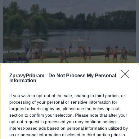
Zpravodajství
Nový rybník v létě ovládnou superhrdinové
ZpravyPribram -
Do Not Process My Personal
z komiksů
Information
Radek Ctibor
-
11. 5. 2022
0
If you wish to opt-out of the sale, sharing to third parties, or
PŘÍBRAM - I pro letošní léto připravují Sportovní zařízení města Příbram
processing of your personal or sensitive information for
(SZM) program pro areál přírodního koupaliště Nového rybníka. Celé
targeted advertising by us, please use the below opt-out
léto se ponese ve...
section to confirm your selection. Please note that after your
opt-out request is processed you may continue seeing
interest-based ads based on personal information utilized by
us or personal information disclosed to third parties prior to