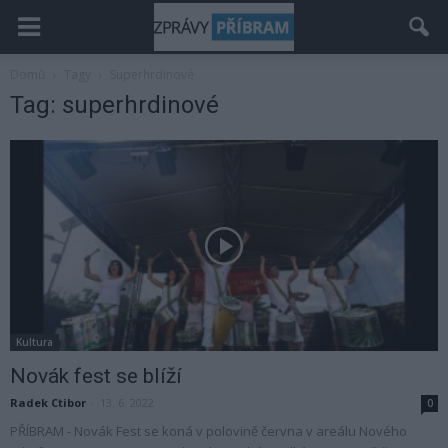
Domů
Tagy
Superhrdinové
Tag: superhrdinové
Kultura
Novák fest se blíží
Radek Ctibor
-
13. 6. 2022
0
PŘÍBRAM - Novák Fest se koná v polovině června v areálu Nového