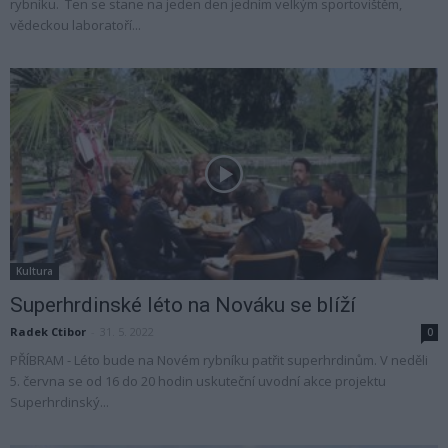
rybníku. Ten se stane na jeden den jedním velkým sportovištěm,
vědeckou laboratoří...
Kultura
Superhrdinské léto na Nováku se blíží
Radek Ctibor
-
31. 5. 2022
0
PŘÍBRAM - Léto bude na Novém rybníku patřit superhrdinům. V neděli
5. června se od 16 do 20 hodin uskuteční uvodní akce projektu
Superhrdinský...