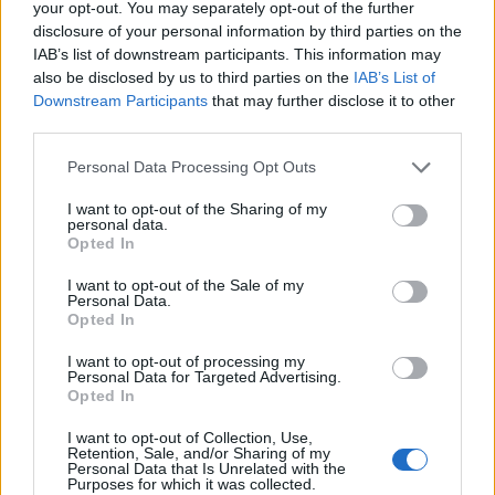
your opt-out. You may separately opt-out of the further
disclosure of your personal information by third parties on the
NOVINKY
IAB’s list of downstream participants. This information may
also be disclosed by us to third parties on the
IAB’s List of
Obděnice vzpomínaly na filmovou legendu
Downstream Participants
that may further disclose it to other
6. 8. 2026
third parties.
Personal Data Processing Opt Outs
Většina koupališť na Příbramsku nabízí výborné
I want to opt-out of the Sharing of my
podmínky. Horší voda je jen...
personal data.
4. 8. 2026
Opted In
I want to opt-out of the Sale of my
Příbram modernizuje parkovací automaty.
Personal Data.
Opted In
Přibudou i tři nové poblíž Svaté Hory
3. 8. 2026
I want to opt-out of processing my
Personal Data for Targeted Advertising.
Opted In
NEJČTENĚJŠÍ ČLÁNKY
I want to opt-out of Collection, Use,
Retention, Sale, and/or Sharing of my
Personal Data that Is Unrelated with the
Lazsko zřídilo transparentní účet na pomoc
Purposes for which it was collected.
mladé mamince, náhle postižené mrtvicí