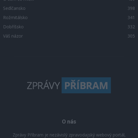
Sedlčansko
398
Rožmitálsko
341
Dobříšsko
332
Váš názor
305
O nás
Zprávy Příbram je nezávislý zpravodajský webový portál,