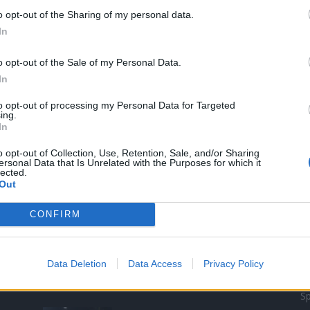
o opt-out of the Sharing of my personal data.
In
0
o opt-out of the Sale of my Personal Data.
In
o
to opt-out of processing my Personal Data for Targeted
ing.
In
o opt-out of Collection, Use, Retention, Sale, and/or Sharing
ersonal Data that Is Unrelated with the Purposes for which it
lected.
Out
NEJČTENĚJŠÍ ČLÁNKY
O
CONFIRM
Lazsko zřídilo transparentní
Zp
účet na pomoc mladé
Ku
mamince, náhle postižené
Data Deletion
Data Access
Privacy Policy
mrtvicí
Kr
14. 2. 2023
Sp