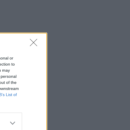
sonal or
ection to
ou may
 personal
out of the
 downstream
B’s List of