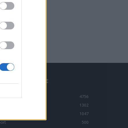
BLÍBENÉ KATEGORIE
ravodajství
4756
ltura
1302
imi
1047
ort
500