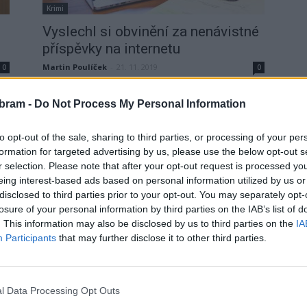
Krimi
Vyslechl si obvinění za nenávistné
příspěvky na internetu
Martin Poulíček
-
21. 11. 2019
0
0
s
PŘÍBRAM – Policie obvinila pětačtyřicetiletého muže
za to, že na Facebooku během tří let vypisoval se z
bram -
Do Not Process My Personal Information
nesnášenlivosti k některým osobám, které nazýval
různými...
to opt-out of the sale, sharing to third parties, or processing of your per
formation for targeted advertising by us, please use the below opt-out s
r selection. Please note that after your opt-out request is processed y
eing interest-based ads based on personal information utilized by us or
disclosed to third parties prior to your opt-out. You may separately opt-
losure of your personal information by third parties on the IAB’s list of
. This information may also be disclosed by us to third parties on the
IA
Participants
that may further disclose it to other third parties.
l Data Processing Opt Outs