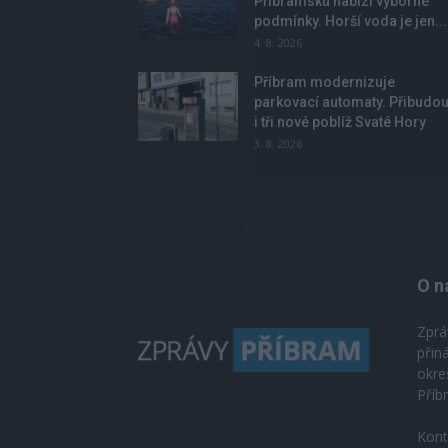
Příbramsku nabízí výborné
podmínky. Horší voda je jen...
4. 8. 2026
Příbram modernizuje
parkovací automaty. Přibudo
i tři nové poblíž Svaté Hory
3. 8. 2026
O n
Zprá
přin
okre
Příb
Kont