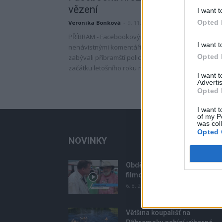
vězení
I want t
Opted 
Veronika Bonková
-
9. 11. 2018
PŘÍBRAM - Facebookovým profilem zaplněným
I want t
nenávistnými komentáři k určitému etniku se
Opted 
zabývali příbramští policisté. Od konce roku 2014 d
začátku letošního roku napsal čtyřicetiletý...
I want 
Advertis
Opted 
I want t
of my P
was col
Opted 
NOVINKY
Obděnice vzpomínaly na
filmovou legendu
6. 8. 2026
Většina koupališť na