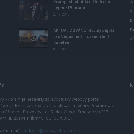
Krampuslauf přilákal tisíce lidí
O
nejen z Příbrami
S
2. 12. 2016
R
D
u
AKTUALIZOVÁNO: Bývalý objekt
Las Vegas na Trhovkách lehl
V
popelem
8. 7. 2023
ás
N
vy Příbram je nezávislý zpravodajský webový portál,
ášející informace především o aktuálním dění v Příbrami a v
su Příbram. Provozovatel: Radek Ctibor, Smetanova 317,
ram III, 26101 Příbram, IČO: 63799731
aktujte nás:
redakce@zpravypribram.cz