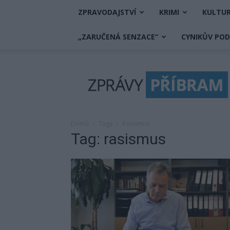
ZPRAVODAJSTVÍ
KRIMI
KULTU
„ZARUČENÁ SENZACE“
CYNIKŮV PO
Zprávy
Příbram
Domů
Tagy
Rasismus
Tag: rasismus