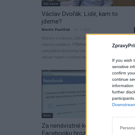
Váš názor
Václav Dvořák: Lidé, kam to
jdeme?
Martin Poulíček
-
24. 7. 2020
Názory v rubrice „Váš názor“ se nemusí shodovat 
názory redakce. PŘÍBRAM – Přinášíme malé
ZpravyPri
zamyšlení ekonoma Václava Dvořáka o současné
situaci nejen v našem městě. Lidé žijeme...
If you wish 
sensitive in
confirm you
continue se
information 
further disc
participants
Downstream 
Krimi
Za nenávistné komentáře na
Persona
Facebooku hrozí až tři roky ve