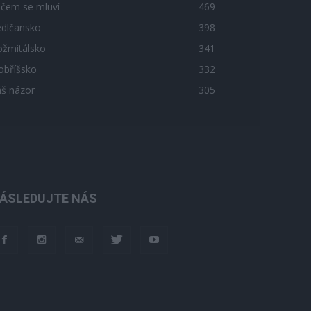
 čem se mluví
469
edlčansko
398
ožmitálsko
341
obříšsko
332
áš názor
305
ÁSLEDUJTE NÁS