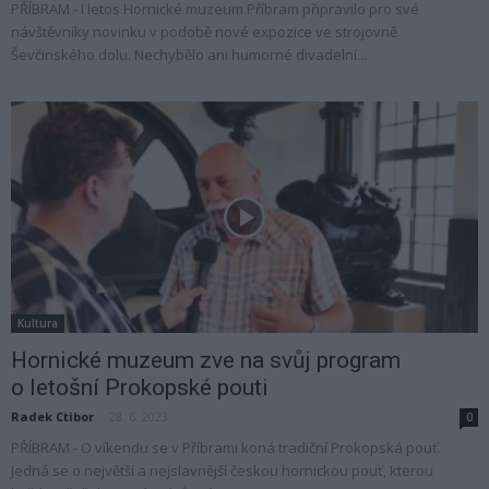
PŘÍBRAM - I letos Hornické muzeum Příbram připravilo pro své
návštěvníky novinku v podobě nové expozice ve strojovně
Ševčinského dolu. Nechybělo ani humorné divadelní...
Kultura
Hornické muzeum zve na svůj program
o letošní Prokopské pouti
Radek Ctibor
-
28. 6. 2023
0
PŘÍBRAM - O víkendu se v Příbrami koná tradiční Prokopská pouť.
Jedná se o největší a nejslavnější českou hornickou pouť, kterou