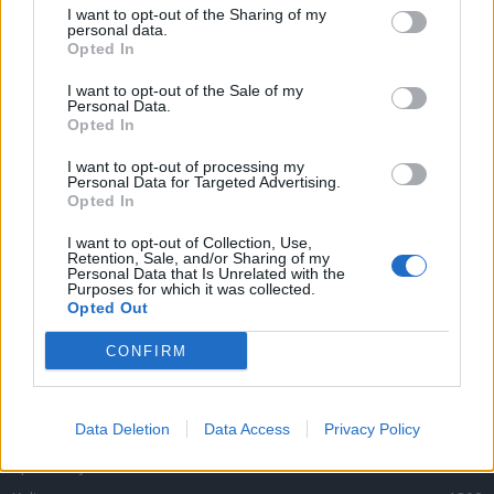
I want to opt-out of the Sharing of my
personal data.
NEJČTENĚJŠÍ ČLÁNKY
Opted In
Lazsko zřídilo transparentní účet na pomoc
I want to opt-out of the Sale of my
mladé mamince, náhle postižené mrtvicí
Personal Data.
Opted In
14. 2. 2023
I want to opt-out of processing my
Personal Data for Targeted Advertising.
Krampuslauf přilákal tisíce lidí nejen z Příbrami
Opted In
2. 12. 2016
I want to opt-out of Collection, Use,
Retention, Sale, and/or Sharing of my
Personal Data that Is Unrelated with the
Purposes for which it was collected.
AKTUALIZOVÁNO: Bývalý objekt Las Vegas na
Opted Out
Trhovkách lehl popelem
8. 7. 2023
CONFIRM
OBLÍBENÉ KATEGORIE
Data Deletion
Data Access
Privacy Policy
Zpravodajství
4759