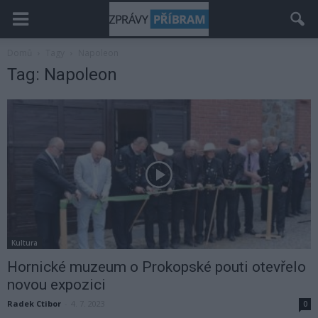
Domů
Tagy
Napoleon
Tag: Napoleon
Kultura
Hornické muzeum o Prokopské pouti otevřelo
novou expozici
Radek Ctibor
-
4. 7. 2023
0