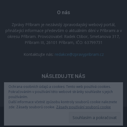
O nás
Zprávy Příbram je nezávislý zpravodajský webový portál,
přinášející informace především o aktuálním dění v Příbrami a v
okresu Příbram. Provozovatel: Radek Ctibor, Smetanova 317,
Příbram III, 26101 Příbram, IČO: 63799731
Kontaktujte nás:
redakce@zpravypribram.cz
NÁSLEDUJTE NÁS
Ochrana osobních údajů a cookies: Tento web používá cookies.
Pokračováním v používání této webové stránky souhlasíte s jejich
používáním.
Další informace včetně způsobu kontroly souborů cookie naleznete
zde: Zásady souborů cookie.
Zásady používání souborů cookie
Zásady zpracování osobních údajů
© 2025 zpravypribram.cz