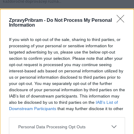
každoročně doprovázejí různá...
ZpravyPribram -
Do Not Process My Personal
Information
NOVINKY
If you wish to opt-out of the sale, sharing to third parties, or
processing of your personal or sensitive information for
Nález munice může skončit tragicky. Policie
targeted advertising by us, please use the below opt-out
radí, jak správně postupovat
section to confirm your selection. Please note that after your
10. 8. 2026
opt-out request is processed you may continue seeing
interest-based ads based on personal information utilized by
us or personal information disclosed to third parties prior to
Hygienici kontrolují dětské tábory. Více než
your opt-out. You may separately opt-out of the further
polovina odebraných vzorků vody nevyhověla
disclosure of your personal information by third parties on the
10. 8. 2026
IAB’s list of downstream participants. This information may
also be disclosed by us to third parties on the
IAB’s List of
Downstream Participants
that may further disclose it to other
Svatá Hora rozšířila počet bohoslužeb.
third parties.
Připomíná také ničivý požár z roku 1978
10. 8. 2026
Personal Data Processing Opt Outs