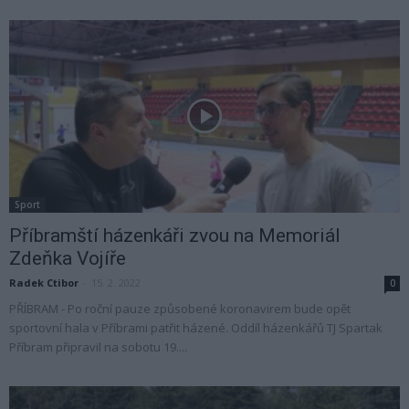
Sport
Příbramští házenkáři zvou na Memoriál
Zdeňka Vojíře
Radek Ctibor
-
15. 2. 2022
0
PŘÍBRAM - Po roční pauze způsobené koronavirem bude opět
sportovní hala v Příbrami patřit házené. Oddíl házenkářů TJ Spartak
Příbram připravil na sobotu 19....