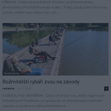
PŘÍBRAM - Sedm házenkářských družstev ze Středočeského,
Jihočeského a Plzeňského kraje a také z Prahy předposlení únorovou
sobotu změřilo mezi sebou síly v už...
Rožmitálsko
Rožmitálští rybáři zvou na závody
redakce
-
24. 7. 2024
0
ROŽMITÁL POD TŘEMŠÍNEM - Český rybářský svaz, místní organizace
Rožmitál pod Třemšínem, ve spolupráci se Středočeským územním
svazem a s podporou města Rožmitál pod...