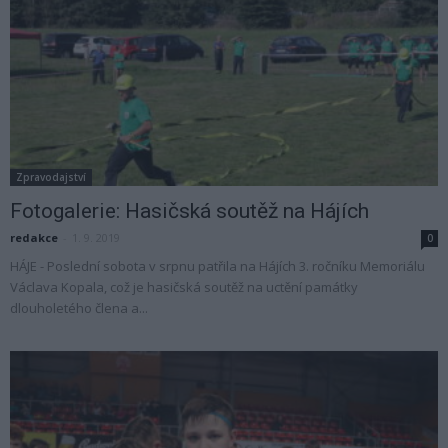
Zpravodajství
Fotogalerie: Hasičská soutěž na Hájích
redakce
-
1. 9. 2019
0
HÁJE - Poslední sobota v srpnu patřila na Hájích 3. ročníku Memoriálu
Václava Kopala, což je hasičská soutěž na uctění památky
dlouholetého člena a...