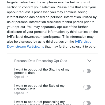
targeted advertising by us, please use the below opt-out
section to confirm your selection. Please note that after your
opt-out request is processed you may continue seeing
Sport
interest-based ads based on personal information utilized by
Memoriál Bedřicha Šupčíka startuje už
us or personal information disclosed to third parties prior to
your opt-out. You may separately opt-out of the further
v sobotu
disclosure of your personal information by third parties on the
redakce
-
22. 3. 2018
0
IAB’s list of downstream participants. This information may
PŘÍBRAM – V sobotu se v Příbrami uskuteční Memoriál Bedřich Šupčíka
also be disclosed by us to third parties on the
IAB’s List of
ve šplhu na laně bez přírazu. Jeho nedílnou součástí bude i pokus
Downstream Participants
that may further disclose it to other
řady...
third parties.
Personal Data Processing Opt Outs
I want to opt-out of the Sharing of my
personal data.
Opted In
I want to opt-out of the Sale of my
Personal Data.
Opted In
I want to opt-out of processing my