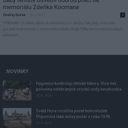
memoriálu Zdeňka Kocmana
Ondřej Dufek
-
28. 6. 2017
0
PŘÍBRAM – S velmi silnou konkurencí a v duchu fair play si museli
poradit malí tenisté z tenisového klubu ROJA Příbram na mistrovských
utkáních...
NOVINKY
Hygienici kontrolují dětské tábory. Více než
polovina odebraných vzorků vody nevyhověla
10. 8. 2026
Svatá Hora rozšířila počet bohoslužeb.
Připomíná také ničivý požár z roku 1978
10. 8. 2026