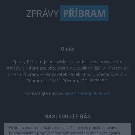
O nás
Zprávy Příbram je nezávislý zpravodajský webový portál,
přinášející informace především o aktuálním dění v Příbrami a v
okresu Příbram. Provozovatel: Radek Ctibor, Smetanova 317,
Příbram III, 26101 Příbram, IČO: 63799731
Kontaktujte nás:
redakce@zpravypribram.cz
NÁSLEDUJTE NÁS
Ochrana osobních údajů a cookies: Tento web používá cookies.
Pokračováním v používání této webové stránky souhlasíte s jejich