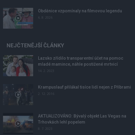
Obděnice vzpomínaly na filmovou legendu
6. 8. 2026
NEJČTENĚJŠÍ ČLÁNKY
Lazsko zřídilo transparentní účet na pomoc
mladé mamince, náhle postižené mrtvicí
14. 2. 2023
Krampuslauf přilákal tisíce lidí nejen z Příbrami
2. 12. 2016
AKTUALIZOVÁNO: Bývalý objekt Las Vegas na
Trhovkách lehl popelem
8. 7. 2023