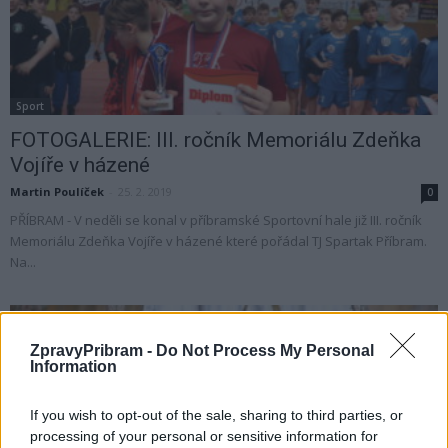
Sport
FOTOGALERIE: III. ročník Memoriálu Zdeňka
Vojíře v házené
Martin Poulíček
-
25. 2. 2019
0
PŘÍBRAM - V neděli se konal v příbramské Sportovní hale již III. ročník
Memoriálu Zdeňka Vojíře v házené které pořádal TJ Spartak Příbram.
Na...
ZpravyPribram -
Do Not Process My Personal
Information
If you wish to opt-out of the sale, sharing to third parties, or
processing of your personal or sensitive information for