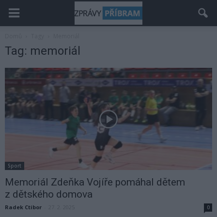
Domů
Tagy
Memoriál
Tag: memoriál
Sport
Memoriál Zdeňka Vojíře pomáhal dětem
z dětského domova
Radek Ctibor
-
27. 2. 2025
0