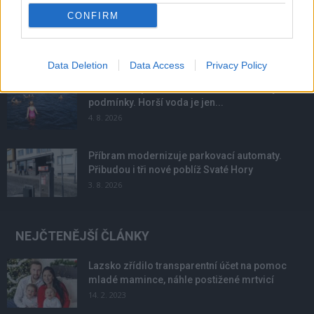
CONFIRM
Obděnice vzpomínaly na filmovou legendu
6. 8. 2026
Data Deletion
Data Access
Privacy Policy
Většina koupališť na Příbramsku nabízí výborné
podmínky. Horší voda je jen...
4. 8. 2026
Příbram modernizuje parkovací automaty.
Přibudou i tři nové poblíž Svaté Hory
3. 8. 2026
NEJČTENĚJŠÍ ČLÁNKY
Lazsko zřídilo transparentní účet na pomoc
mladé mamince, náhle postižené mrtvicí
14. 2. 2023