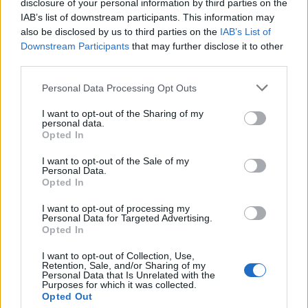
disclosure of your personal information by third parties on the
IAB’s list of downstream participants. This information may
also be disclosed by us to third parties on the
IAB’s List of
Downstream Participants
that may further disclose it to other
third parties.
Personal Data Processing Opt Outs
Krimi
I want to opt-out of the Sharing of my
personal data.
Tvrdil, že potřebuje peníze na operaci dcery
Opted In
a vylákal z lidí přes dva...
I want to opt-out of the Sale of my
redakce
-
13. 5. 2017
0
Personal Data.
PŘÍBRAMSKO – Na částku přesahující dva milióny korun si přišel během
Opted In
dvou let devětatřicetiletý podvodník z Příbramska. Tuto částku vylákal
I want to opt-out of processing my
ze šesti lidí pod nejrůznějšími...
Personal Data for Targeted Advertising.
Opted In
I want to opt-out of Collection, Use,
Retention, Sale, and/or Sharing of my
Personal Data that Is Unrelated with the
Purposes for which it was collected.
Opted Out
NOVINKY