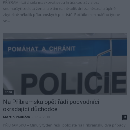
PŘÍBRAM - Lží chtěla maskovat svou hráčskou závislost
sedmačtyřicetiletá žena, ale tím na několik dní zaměstnala úplně
zbytečně několik příbramských policistů. Počátkem minulého týdne
se...
Krimi
Na Příbramsku opět řádí podvodníci
okrádající důchodce
Martin Poulíček
-
17. 4. 2018
0
PŘÍBRAMSKO – Minulý týden řešili policisté na Příbramsku dva případy