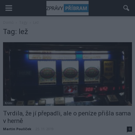
Domů
Tagy
Lež
Tag: lež
Krimi
Tvrdila, že jí přepadli, ale o peníze přišla sama
v herně
Martin Poulíček
-
25. 11. 2019
0