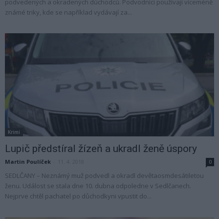
podvedených a okradených důchodců. Podvodníci používají víceméně
známé triky, kde se například vydávají za...
Krimi
Lupič předstíral žízeň a ukradl ženě úspory
Martin Poulíček
-
11. 4. 2018
0
SEDLČANY – Neznámý muž podvedl a okradl devětaosmdesátiletou
ženu. Událost se stala dne 10. dubna odpoledne v Sedlčanech.
Nejprve chtěl pachatel po důchodkyni vpustit do...