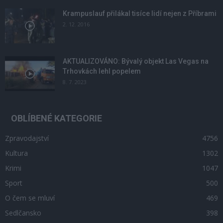
Krampuslauf přilákal tisíce lidí nejen z Příbrami
2. 12. 2016
AKTUALIZOVÁNO: Bývalý objekt Las Vegas na
Trhovkách lehl popelem
8. 7. 2023
OBLÍBENÉ KATEGORIE
Zpravodajství
4756
Kultura
1302
Krimi
1047
Sport
500
O čem se mluví
469
Sedlčansko
398