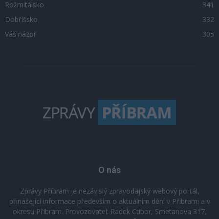
Rožmitálsko
341
Dobříšsko
332
Váš názor
305
O nás
Zprávy Příbram je nezávislý zpravodajský webový portál,
přinášející informace především o aktuálním dění v Příbrami a v
okresu Příbram. Provozovatel: Radek Ctibor, Smetanova 317,