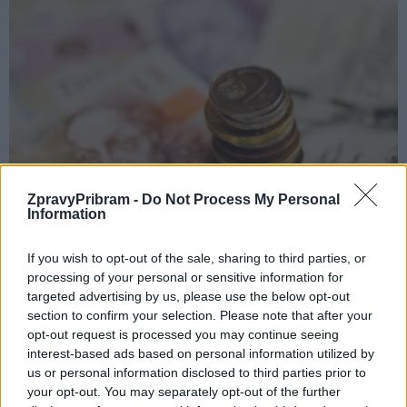
Krimi
ZpravyPribram -
Do Not Process My Personal
Lékař se společně s pacientkou pokusil
Information
o pojistný podvod
If you wish to opt-out of the sale, sharing to third parties, or
redakce
-
26. 6. 2017
0
processing of your personal or sensitive information for
PŘÍBRAM – V květnu letošního roku policisté zahájili trestní stíhání
targeted advertising by us, please use the below opt-out
obou osob. Sedmačtyřicetiletá žena z Příbramska a 65letý lékař se
section to confirm your selection. Please note that after your
budou zpovídat ze zločinu...
opt-out request is processed you may continue seeing
interest-based ads based on personal information utilized by
us or personal information disclosed to third parties prior to
your opt-out. You may separately opt-out of the further