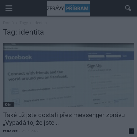
Domů
Tagy
Identita
Tag: identita
Krimi
Také už jste dostali přes messenger zprávu
„Vypadá to, že jste...
redakce
-
28. 3. 2022
0