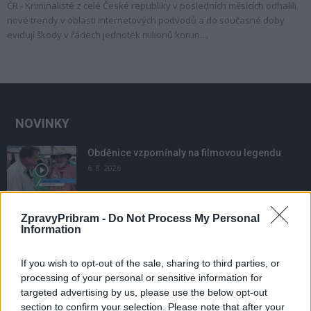
ČR - Kriminalisté z celé České republiky v posledních měsících odhalili
nové trendy v oblasti internetových podvodů a do současné doby
evidují škody v řádech jednotek milionů korun....
NOVINKY
Obděnice vzpomínaly na filmovou legendu
6. 8. 2026
ZpravyPribram -
Do Not Process My Personal
Většina koupališť na Příbramsku nabízí výborné
Information
podmínky. Horší voda je jen...
4. 8. 2026
If you wish to opt-out of the sale, sharing to third parties, or
processing of your personal or sensitive information for
Příbram modernizuje parkovací automaty.
targeted advertising by us, please use the below opt-out
Přibudou i tři nové poblíž Svaté Hory
section to confirm your selection. Please note that after your