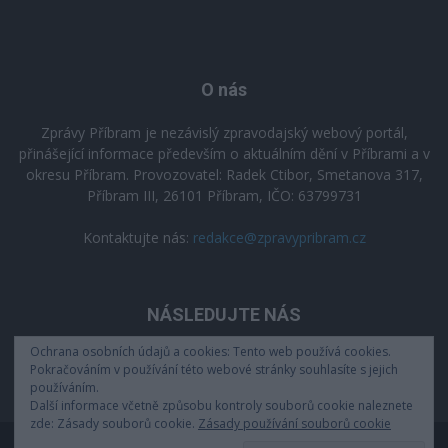
O nás
Zprávy Příbram je nezávislý zpravodajský webový portál,
přinášející informace především o aktuálním dění v Příbrami a v
okresu Příbram. Provozovatel: Radek Ctibor, Smetanova 317,
Příbram III, 26101 Příbram, IČO: 63799731
Kontaktujte nás:
redakce@zpravypribram.cz
NÁSLEDUJTE NÁS
Ochrana osobních údajů a cookies: Tento web používá cookies.
Pokračováním v používání této webové stránky souhlasíte s jejich
používáním.
Další informace včetně způsobu kontroly souborů cookie naleznete
zde: Zásady souborů cookie.
Zásady používání souborů cookie
Zásady zpracování osobních údajů