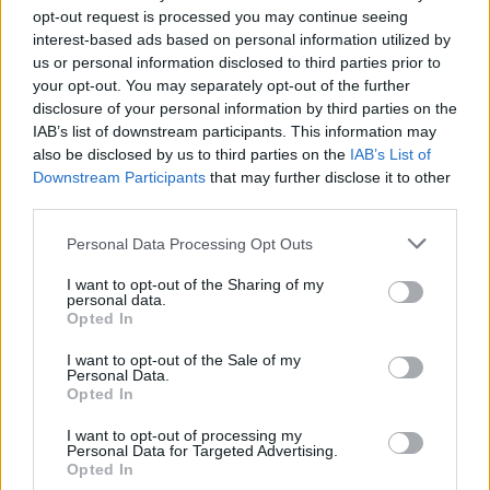
3. 8. 2026
opt-out request is processed you may continue seeing
interest-based ads based on personal information utilized by
us or personal information disclosed to third parties prior to
NEJČTENĚJŠÍ ČLÁNKY
your opt-out. You may separately opt-out of the further
disclosure of your personal information by third parties on the
IAB’s list of downstream participants. This information may
Lazsko zřídilo transparentní účet na pomoc
also be disclosed by us to third parties on the
IAB’s List of
mladé mamince, náhle postižené mrtvicí
Downstream Participants
that may further disclose it to other
14. 2. 2023
third parties.
Krampuslauf přilákal tisíce lidí nejen z Příbrami
Personal Data Processing Opt Outs
2. 12. 2016
I want to opt-out of the Sharing of my
personal data.
Opted In
AKTUALIZOVÁNO: Bývalý objekt Las Vegas na
I want to opt-out of the Sale of my
Trhovkách lehl popelem
Personal Data.
8. 7. 2023
Opted In
I want to opt-out of processing my
Personal Data for Targeted Advertising.
OBLÍBENÉ KATEGORIE
Opted In