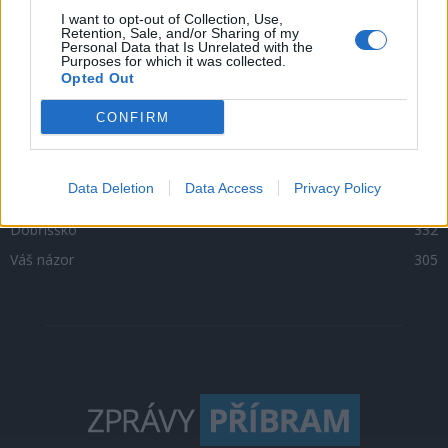
Zpravodajství
4756
I want to opt-out of Collection, Use,
Retention, Sale, and/or Sharing of my
Personal Data that Is Unrelated with the
Kultura
1302
Purposes for which it was collected.
Opted Out
Krimi
1047
Sport
500
CONFIRM
O čem se mluví
469
Sedlčansko
398
Data Deletion
Data Access
Privacy Policy
Rožmitálsko
341
Dobříšsko
332
Váš názor
305