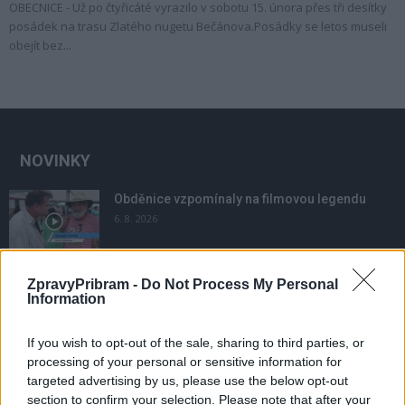
OBECNICE - Už po čtyřicáté vyrazilo v sobotu 15. února přes tři desítky
posádek na trasu Zlatého nugetu Bečánova.Posádky se letos museli
obejít bez...
NOVINKY
Obděnice vzpomínaly na filmovou legendu
6. 8. 2026
ZpravyPribram -
Do Not Process My Personal
Většina koupališť na Příbramsku nabízí výborné
Information
podmínky. Horší voda je jen...
4. 8. 2026
If you wish to opt-out of the sale, sharing to third parties, or
processing of your personal or sensitive information for
Příbram modernizuje parkovací automaty.
targeted advertising by us, please use the below opt-out
Přibudou i tři nové poblíž Svaté Hory
section to confirm your selection. Please note that after your