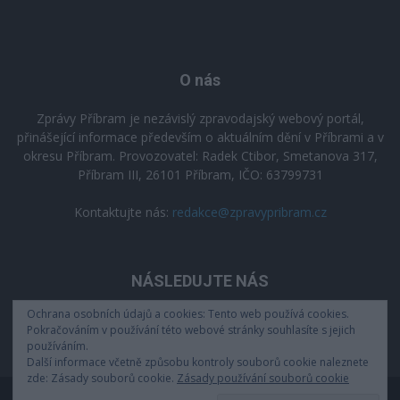
O nás
Zprávy Příbram je nezávislý zpravodajský webový portál,
přinášející informace především o aktuálním dění v Příbrami a v
okresu Příbram. Provozovatel: Radek Ctibor, Smetanova 317,
Příbram III, 26101 Příbram, IČO: 63799731
Kontaktujte nás:
redakce@zpravypribram.cz
NÁSLEDUJTE NÁS
Ochrana osobních údajů a cookies: Tento web používá cookies.
Pokračováním v používání této webové stránky souhlasíte s jejich
používáním.
Další informace včetně způsobu kontroly souborů cookie naleznete
zde: Zásady souborů cookie.
Zásady používání souborů cookie
Zásady zpracování osobních údajů