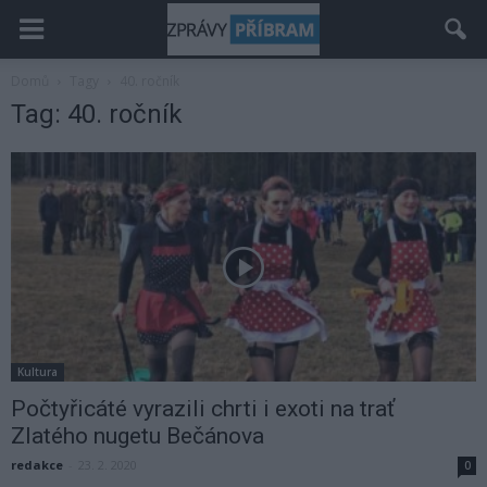
Domů
Tagy
40. ročník
Tag: 40. ročník
Kultura
Počtyřicáté vyrazili chrti i exoti na trať
Zlatého nugetu Bečánova
redakce
-
23. 2. 2020
0