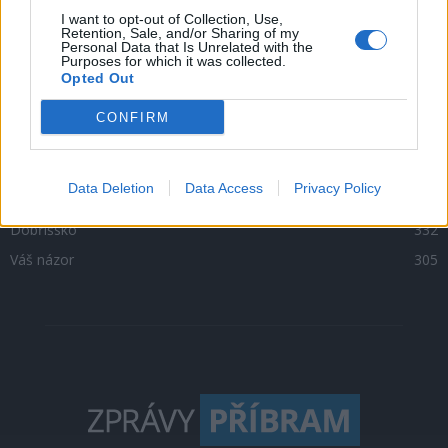
Zpravodajství
4756
I want to opt-out of Collection, Use,
Retention, Sale, and/or Sharing of my
Personal Data that Is Unrelated with the
Kultura
1302
Purposes for which it was collected.
Opted Out
Krimi
1047
Sport
500
CONFIRM
O čem se mluví
469
Sedlčansko
398
Data Deletion
Data Access
Privacy Policy
Rožmitálsko
341
Dobříšsko
332
Váš názor
305