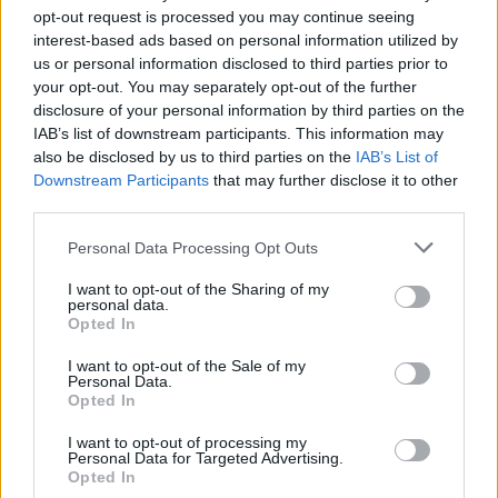
3. 8. 2026
opt-out request is processed you may continue seeing
interest-based ads based on personal information utilized by
us or personal information disclosed to third parties prior to
NEJČTENĚJŠÍ ČLÁNKY
your opt-out. You may separately opt-out of the further
disclosure of your personal information by third parties on the
IAB’s list of downstream participants. This information may
Lazsko zřídilo transparentní účet na pomoc
also be disclosed by us to third parties on the
IAB’s List of
mladé mamince, náhle postižené mrtvicí
Downstream Participants
that may further disclose it to other
14. 2. 2023
third parties.
Krampuslauf přilákal tisíce lidí nejen z Příbrami
Personal Data Processing Opt Outs
2. 12. 2016
I want to opt-out of the Sharing of my
personal data.
Opted In
AKTUALIZOVÁNO: Bývalý objekt Las Vegas na
I want to opt-out of the Sale of my
Trhovkách lehl popelem
Personal Data.
8. 7. 2023
Opted In
I want to opt-out of processing my
Personal Data for Targeted Advertising.
OBLÍBENÉ KATEGORIE
Opted In