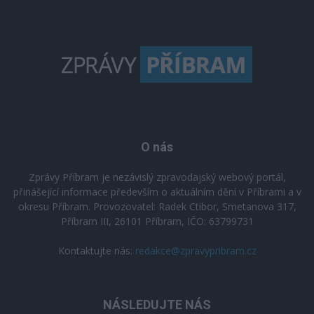
O nás
Zprávy Příbram je nezávislý zpravodajský webový portál,
přinášející informace především o aktuálním dění v Příbrami a v
okresu Příbram. Provozovatel: Radek Ctibor, Smetanova 317,
Příbram III, 26101 Příbram, IČO: 63799731
Kontaktujte nás:
redakce@zpravypribram.cz
NÁSLEDUJTE NÁS