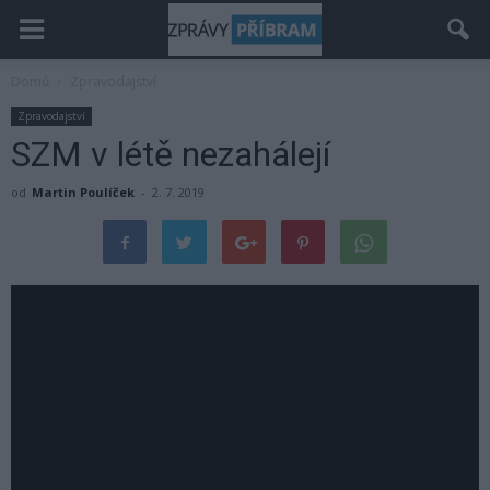
Domů
Zpravodajství
Zpravodajství
SZM v létě nezahálejí
od
Martin Poulíček
-
2. 7. 2019