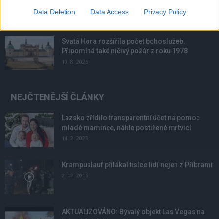
polovina odebraných vzorků vody nevyhověla
Data Deletion
Data Access
Privacy Policy
10. 8. 2026
Svatá Hora rozšířila počet bohoslužeb.
Připomíná také ničivý požár z roku 1978
10. 8. 2026
NEJČTENĚJŠÍ ČLÁNKY
Lazsko zřídilo transparentní účet na pomoc
mladé mamince, náhle postižené mrtvicí
14. 2. 2023
Krampuslauf přilákal tisíce lidí nejen z Příbrami
2. 12. 2016
AKTUALIZOVÁNO: Bývalý objekt Las Vegas na