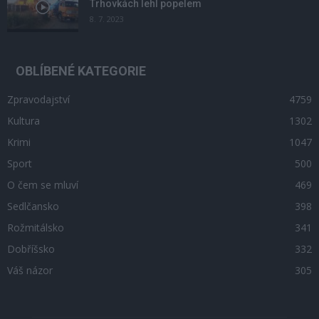
Trhovkách lehl popelem
8. 7. 2023
OBLÍBENÉ KATEGORIE
Zpravodajství
4759
Kultura
1302
Krimi
1047
Sport
500
O čem se mluví
469
Sedlčansko
398
Rožmitálsko
341
Dobříšsko
332
Váš názor
305