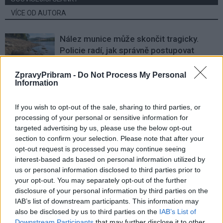
VÍCE OD AUTORA
Nález munice může skončit tragicky.
Policie radí, jak správně postupovat
Zpravodajství
ZpravyPribram -
Do Not Process My Personal
Information
Hygienici kontrolují dětské tábory. Více
než polovina odebraných vzorků vody
If you wish to opt-out of the sale, sharing to third parties, or
nevyhověla
Zpravodajství
processing of your personal or sensitive information for
targeted advertising by us, please use the below opt-out
Svatá Hora rozšířila počet bohoslužeb.
section to confirm your selection. Please note that after your
Připomíná také ničivý požár z roku 1978
opt-out request is processed you may continue seeing
Zpravodajství
interest-based ads based on personal information utilized by
us or personal information disclosed to third parties prior to
your opt-out. You may separately opt-out of the further
disclosure of your personal information by third parties on the
IAB’s list of downstream participants. This information may
also be disclosed by us to third parties on the
IAB’s List of
Downstream Participants
that may further disclose it to other