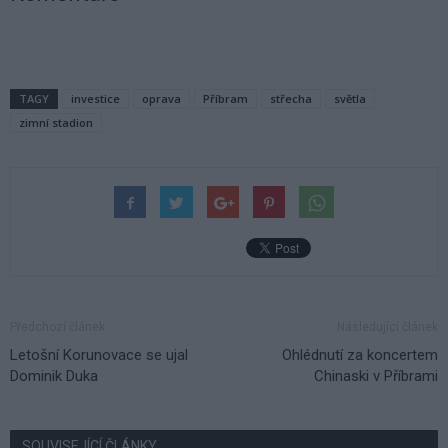
TAGY
investice
oprava
Příbram
střecha
světla
zimní stadion
Předchozí článek
Následující článek
Letošní Korunovace se ujal
Ohlédnutí za koncertem
Dominik Duka
Chinaski v Příbrami
SOUVISEJÍCÍ ČLÁNKY