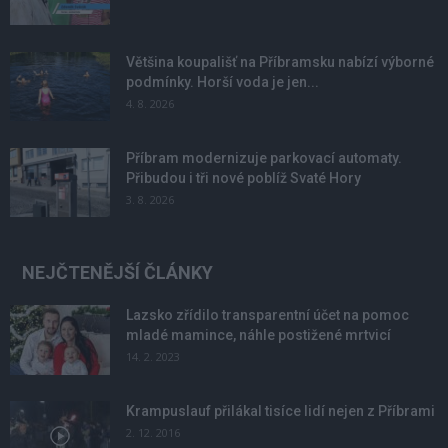
Většina koupališť na Příbramsku nabízí výborné
podmínky. Horší voda je jen...
4. 8. 2026
Příbram modernizuje parkovací automaty.
Přibudou i tři nové poblíž Svaté Hory
3. 8. 2026
NEJČTENĚJŠÍ ČLÁNKY
Lazsko zřídilo transparentní účet na pomoc
mladé mamince, náhle postižené mrtvicí
14. 2. 2023
Krampuslauf přilákal tisíce lidí nejen z Příbrami
2. 12. 2016