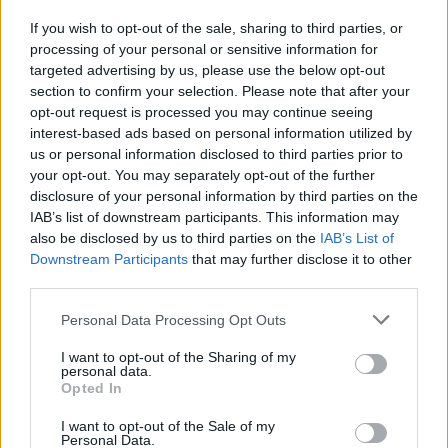
Komentáře
If you wish to opt-out of the sale, sharing to third parties, or
processing of your personal or sensitive information for
targeted advertising by us, please use the below opt-out
section to confirm your selection. Please note that after your
opt-out request is processed you may continue seeing
TAGY
Jan Slaba
Nový rybník
Sportovní zařízení města Příbram
interest-based ads based on personal information utilized by
us or personal information disclosed to third parties prior to
stavba
wakeboarding
your opt-out. You may separately opt-out of the further
disclosure of your personal information by third parties on the
IAB’s list of downstream participants. This information may
also be disclosed by us to third parties on the
IAB’s List of
Downstream Participants
that may further disclose it to other
third parties.
Personal Data Processing Opt Outs
I want to opt-out of the Sharing of my
Předchozí článek
Následující článek
personal data.
Při pondělní stávce budou
Ještě pár dní zbývá pro
Opted In
v Příbrami nakonec zavřeny čtyři
možnost vyplnit městský
I want to opt-out of the Sale of my
základní a dvě mateřské školy
dotazník o pocitu bezpečí
Personal Data.