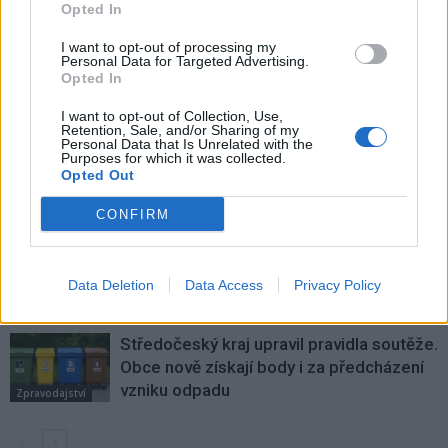
v Příbrami
Opted In
I want to opt-out of processing my
Personal Data for Targeted Advertising.
SOUVISEJÍCÍ ČLÁNKY
Opted In
VÍCE OD AUTORA
I want to opt-out of Collection, Use,
Retention, Sale, and/or Sharing of my
Personal Data that Is Unrelated with the
Většina koupališť na Příbramsku nabízí
Purposes for which it was collected.
výborné podmínky. Horší voda je jen na
Opted Out
Živohošti
Zpravodajství
CONFIRM
Příbram modernizuje parkovací automaty.
Přibudou i tři nové poblíž Svaté Hory
Data Deletion
Data Access
Privacy Policy
Zpravodajství
Středočeský kraj upravil pravidla soutěže.
Obce nově získají body i za předcházení
vzniku odpadu
Zpravodajství