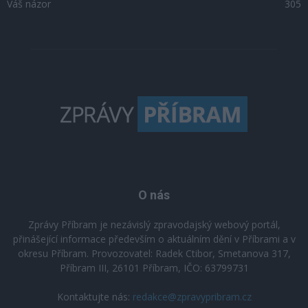
Váš názor
305
O nás
Zprávy Příbram je nezávislý zpravodajský webový portál,
přinášející informace především o aktuálním dění v Příbrami a v
okresu Příbram. Provozovatel: Radek Ctibor, Smetanova 317,
Příbram III, 26101 Příbram, IČO: 63799731
Kontaktujte nás:
redakce@zpravypribram.cz