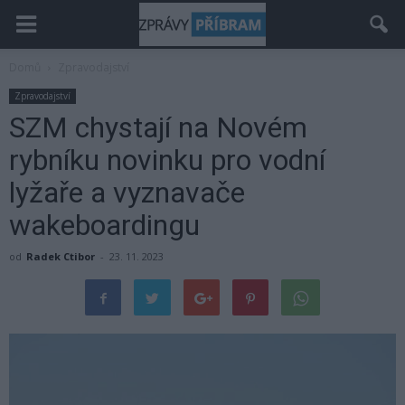
Domů
Zpravodajství
Zpravodajství
SZM chystají na Novém
rybníku novinku pro vodní
lyžaře a vyznavače
wakeboardingu
od
Radek Ctibor
-
23. 11. 2023