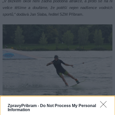
„V blízkém okolí není žádná podobná atrakce, a proto se na ni
velice těšíme a doufáme, že potěší nejen nadšence vodních
sportů,“
dodává Jan Slaba, ředitel SZM Příbram.
ZpravyPribram -
Do Not Process My Personal
Information