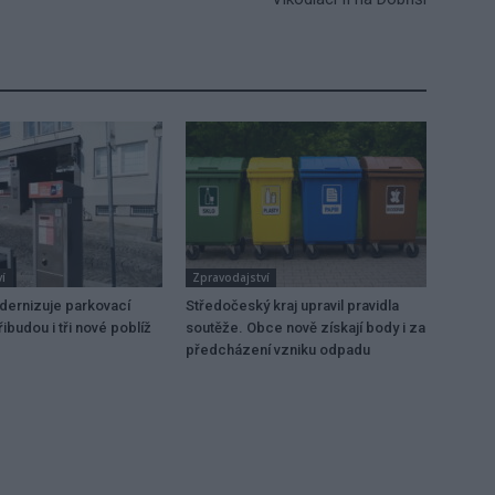
í
Zpravodajství
dernizuje parkovací
Středočeský kraj upravil pravidla
ibudou i tři nové poblíž
soutěže. Obce nově získají body i za
předcházení vzniku odpadu