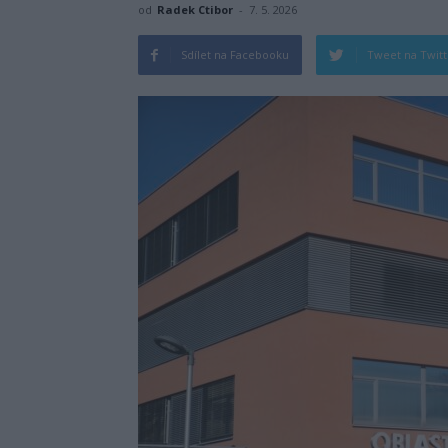
od
Radek Ctibor
-
7. 5. 2026
Sdílet na Facebooku
Tweet na Twit