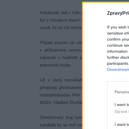
Holobrada stál v čele příbramské nemocnice od
ZpravyPri
byl v minulých dnech obviněn v souvislosti s
If you wish 
uvedl, že se cítí nevinen a svůj odchod z funkc
sensitive in
confirm you
Případ souvisí se zásahem Národní centrály
continue se
v příbramské nemocnici. Podle Úřadu evro
information 
zakázek v hodnotě přibližně 280 milionů koru
further disc
participants
právnické osoby.
Downstream 
Už v úterý mimořádně jednalo také předsta
předsedy představenstva. Novým předsedou 
Persona
místopředsedou Petr Horák. Dočasným řízen
MUDr. Vladimír Dvořák.
I want t
Opted 
Středočeský kraj nyní plánuje vyhlásit výbě
I want t
kandidát by se měl stát jeho předsedou a zár