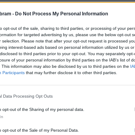
 roku 2008. Jeho konec ve vedení zařízení přišel poté, co
bram -
Do Not Process My Personal Information
 kauzou údajné manipulace veřejných zakázek. Sám už dříve
to opt-out of the sale, sharing to third parties, or processing of your per
e očekával.
formation for targeted advertising by us, please use the below opt-out s
r selection. Please note that after your opt-out request is processed y
 proti organizovanému zločinu (NCOZ) z minulého týdne
eing interest-based ads based on personal information utilized by us or
pského veřejného žalobce (EPPO) se vyšetřování týká
disclosed to third parties prior to your opt-out. You may separately opt-
n. Policie v celé kauze stíhá šest fyzických osob a tři
losure of your personal information by third parties on the IAB’s list of
. This information may also be disclosed by us to third parties on the
IA
Participants
that may further disclose it to other third parties.
venstvo nemocnice, které Holobradu odvolalo z funkce
se stal dosavadní místopředseda Vít Rosenbaum, novým
l Data Processing Opt Outs
ím nemocnice byl pověřen náměstek pro zdravotní péči
o opt-out of the Sharing of my personal data.
In
rové řízení na uvolněné místo v představenstvu. Úspěšný
o opt-out of the Sale of my Personal Data.
oveň převzít vedení nemocnice. Konkrétní termín vyhlášení