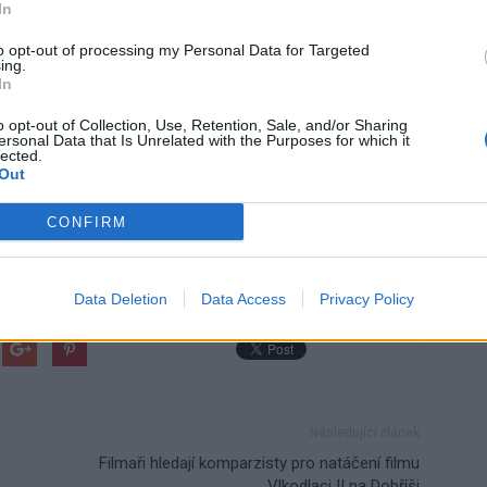
In
to opt-out of processing my Personal Data for Targeted
ing.
 péče v příbramském zařízení plně zachována a provoz
In
o opt-out of Collection, Use, Retention, Sale, and/or Sharing
ersonal Data that Is Unrelated with the Purposes for which it
lected.
Out
CONFIRM
představenstvo
Stanislav Holobrada
Středočeský kraj
Data Deletion
Data Access
Privacy Policy
Následující článek
Filmaři hledají komparzisty pro natáčení filmu
Vlkodlaci II na Dobříši