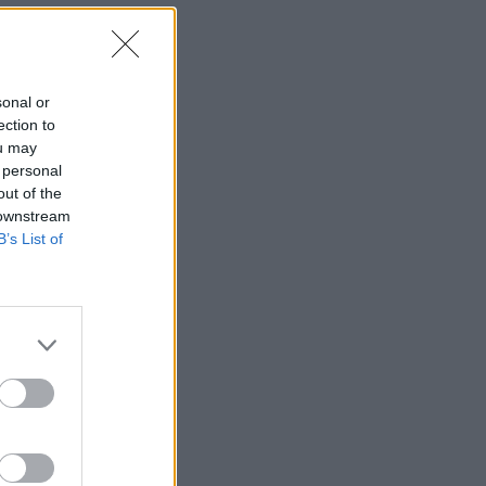
sonal or
ection to
ou may
 personal
out of the
 downstream
B’s List of