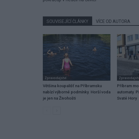
SOUVISEJÍCÍ ČLÁNKY
VÍCE OD AUTORA
Zpravodajství
Zpravodajstv
Většina koupališť na Příbramsku
Příbram mo
nabízí výborné podmínky. Horší voda
automaty. Př
je jen na Živohošti
Svaté Hory