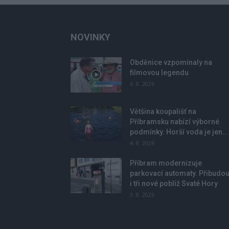
NOVINKY
Obděnice vzpomínaly na
filmovou legendu
6. 8. 2026
Většina koupališť na
Příbramsku nabízí výborné
podmínky. Horší voda je jen...
4. 8. 2026
Příbram modernizuje
parkovací automaty. Přibudo
i tři nové poblíž Svaté Hory
3. 8. 2026