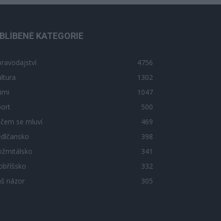
BLÍBENÉ KATEGORIE
ravodajství
4756
ltura
1302
imi
1047
ort
500
 čem se mluví
469
edlčansko
398
ožmitálsko
341
obříšsko
332
áš názor
305