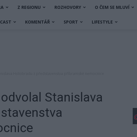
RA
Z REGIONU
ROZHOVORY
O ČEM SE MLUVÍ
DCAST
KOMENTÁŘ
SPORT
LIFESTYLE
tanislava Holobradu z představenstva příbramské nemocnice
 odvolal Stanislava
dstavenstva
ocnice