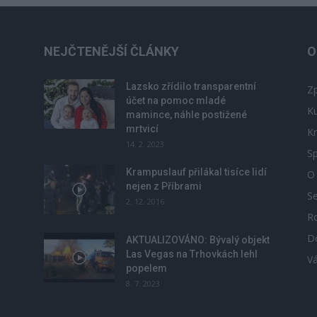
NEJČTENĚJŠÍ ČLÁNKY
O
Lazsko zřídilo transparentní
Zp
účet na pomoc mladé
Ku
mamince, náhle postižené
mrtvicí
Kr
14. 2. 2023
Sp
Krampuslauf přilákal tisíce lidí
O
nejen z Příbrami
S
2. 12. 2016
R
D
u
AKTUALIZOVÁNO: Bývalý objekt
Las Vegas na Trhovkách lehl
V
popelem
8. 7. 2023