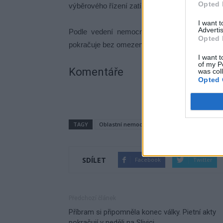
Opted 
výběrového řízení zatím stanoven nebyl.
I want 
Advertis
Podle vedení nemocnice zůstává zdravotní
Opted 
pokračuje bez omezení.
I want t
of my P
Komentáře
was col
Opted 
TAGY
Oblastní nemocnice Příbram
odvolání
SDÍLET
Facebook
Twitter
Předchozí článek
Příbram si připomněla konec války. Pietní akty
pokračují v neděli na Slivici