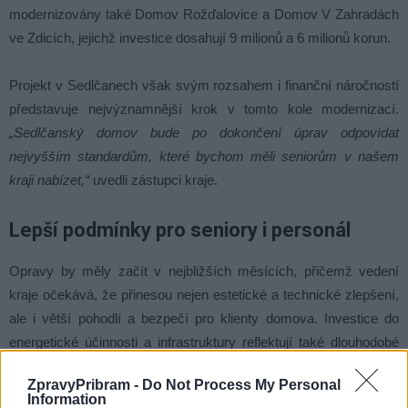
modernizovány také Domov Rožďalovice a Domov V Zahradách
ve Zdicích, jejichž investice dosahují 9 milionů a 6 milionů korun.
Projekt v Sedlčanech však svým rozsahem i finanční náročností
představuje nejvýznamnější krok v tomto kole modernizací.
„Sedlčanský domov bude po dokončení úprav odpovídat
nejvyšším standardům, které bychom měli seniorům v našem
kraji nabízet,“
uvedli zástupci kraje.
Lepší podmínky pro seniory i personál
Opravy by měly začít v nejbližších měsících, přičemž vedení
kraje očekává, že přinesou nejen estetické a technické zlepšení,
ale i větší pohodlí a bezpečí pro klienty domova. Investice do
energetické účinnosti a infrastruktury reflektují také dlouhodobé
cíle kraje v oblasti udržitelnosti.
ZpravyPribram -
Do Not Process My Personal
Information