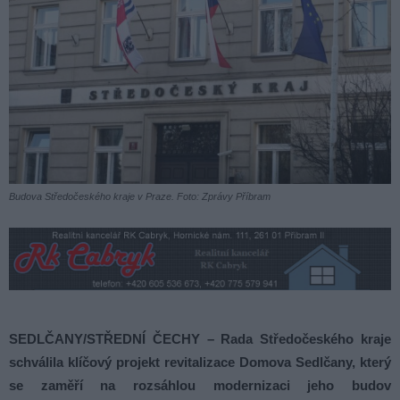
Budova Středočeského kraje v Praze. Foto: Zprávy Příbram
SEDLČANY/STŘEDNÍ ČECHY – Rada Středočeského kraje
schválila klíčový projekt revitalizace Domova Sedlčany, který
se zaměří na rozsáhlou modernizaci jeho budov