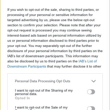
Modernizace Domova Sedlčany potvrzuje snahu Středočeského
kraje zajišťovat seniorům důstojné životní podmínky a poskytovat
If you wish to opt-out of the sale, sharing to third parties, or
jim péči na úrovni odpovídající současným požadavkům.
processing of your personal or sensitive information for
targeted advertising by us, please use the below opt-out
section to confirm your selection. Please note that after your
Komentáře
opt-out request is processed you may continue seeing
interest-based ads based on personal information utilized by
us or personal information disclosed to third parties prior to
your opt-out. You may separately opt-out of the further
disclosure of your personal information by third parties on the
TAGY
domov důchodců
investice
Sedlčany
Středočeský kraj
IAB’s list of downstream participants. This information may
also be disclosed by us to third parties on the
IAB’s List of
Downstream Participants
that may further disclose it to other
third parties.
Personal Data Processing Opt Outs
I want to opt-out of the Sharing of my
personal data.
Opted In
Předchozí článek
Následující článek
I want to opt-out of the Sale of my