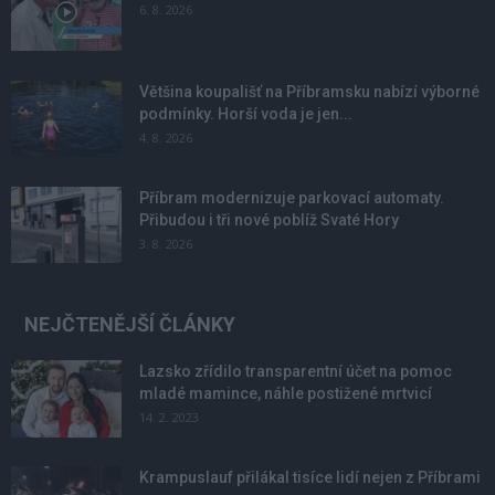
6. 8. 2026
Většina koupališť na Příbramsku nabízí výborné
podmínky. Horší voda je jen...
4. 8. 2026
Příbram modernizuje parkovací automaty.
Přibudou i tři nové poblíž Svaté Hory
3. 8. 2026
NEJČTENĚJŠÍ ČLÁNKY
Lazsko zřídilo transparentní účet na pomoc
mladé mamince, náhle postižené mrtvicí
14. 2. 2023
Krampuslauf přilákal tisíce lidí nejen z Příbrami