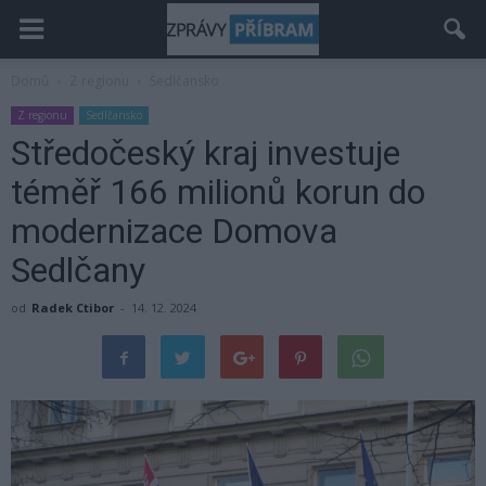
Domů
Z regionu
Sedlčansko
Z regionu
Sedlčansko
Středočeský kraj investuje
téměř 166 milionů korun do
modernizace Domova
Sedlčany
od
Radek Ctibor
-
14. 12. 2024