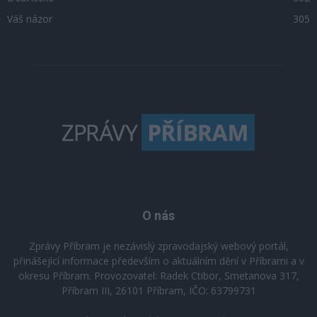
Váš názor
305
O nás
Zprávy Příbram je nezávislý zpravodajský webový portál,
přinášející informace především o aktuálním dění v Příbrami a v
okresu Příbram. Provozovatel: Radek Ctibor, Smetanova 317,
Příbram III, 26101 Příbram, IČO: 63799731