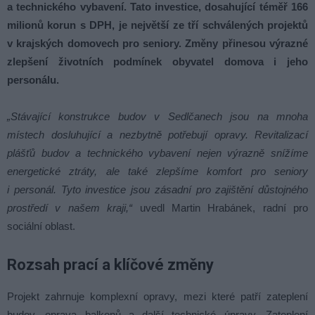
a technického vybavení. Tato investice, dosahující téměř 166
milionů korun s DPH, je největší ze tří schválených projektů
v krajských domovech pro seniory. Změny přinesou výrazné
zlepšení životních podmínek obyvatel domova i jeho
personálu.
„Stávající konstrukce budov v Sedlčanech jsou na mnoha
místech dosluhující a nezbytně potřebují opravy. Revitalizací
plášťů budov a technického vybavení nejen výrazně snížíme
energetické ztráty, ale také zlepšíme komfort pro seniory
i personál. Tyto investice jsou zásadní pro zajištění důstojného
prostředí v našem kraji,“
uvedl Martin Hrabánek, radní pro
sociální oblast.
Rozsah prací a klíčové změny
Projekt zahrnuje komplexní opravy, mezi které patří zateplení
budov, oprava balkonů a další technické úpravy. Zateplení