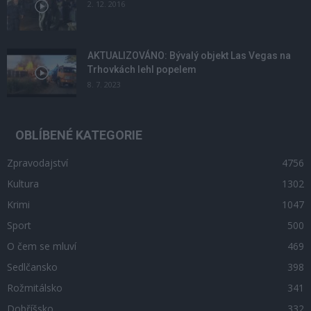
2. 12. 2016
AKTUALIZOVÁNO: Bývalý objekt Las Vegas na
Trhovkách lehl popelem
8. 7. 2023
OBLÍBENÉ KATEGORIE
Zpravodajství
4756
Kultura
1302
Krimi
1047
Sport
500
O čem se mluví
469
Sedlčansko
398
Rožmitálsko
341
Dobříšsko
332