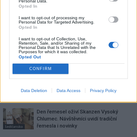
Integrovaná střední škola se
Od neděle bude na Svaté Hoře
Personal Data.
Opted In
představila zájemcům o studium
k dispozici Betlémské světlo
I want to opt-out of processing my
Personal Data for Targeted Advertising.
Opted In
SOUVISEJÍCÍ ČLÁNKY
VÍCE OD AUTORA
I want to opt-out of Collection, Use,
Retention, Sale, and/or Sharing of my
Personal Data that Is Unrelated with the
Purposes for which it was collected.
Obděnice vzpomínaly na filmovou
Opted Out
legendu
Sedlčansko
CONFIRM
Obděnice oslaví 50 let legendárního filmu
Na samotě u lesa. Dorazí i Zdeněk Svěrák
Data Deletion
Data Access
Privacy Policy
a další tvůrci
Sedlčansko
Den řemesel oživí Skanzen Vysoký
Chlumec. Návštěvníci uvidí tradiční
řemesla i novinky
Sedlčansko