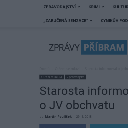
ZPRAVODAJSTVÍ
KRIMI
KULTU
„ZARUČENÁ SENZACE“
CYNIKŮV PO
Zprávy
Příbram
Domů
O čem se mluví
Starosta informoval o jedn
O čem se mluví
Zpravodajství
Starosta informo
o JV obchvatu
od
Martin Poulíček
-
29. 5. 2018