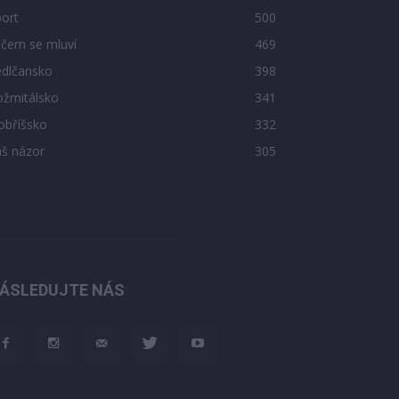
ort
500
 čem se mluví
469
edlčansko
398
ožmitálsko
341
obříšsko
332
áš názor
305
ÁSLEDUJTE NÁS