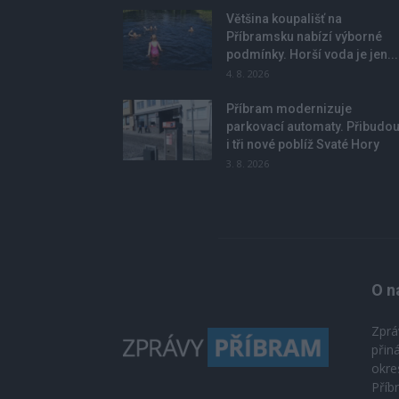
Většina koupališť na
Příbramsku nabízí výborné
podmínky. Horší voda je jen...
4. 8. 2026
Příbram modernizuje
parkovací automaty. Přibudo
i tři nové poblíž Svaté Hory
3. 8. 2026
O n
Zprá
přin
okre
Příb