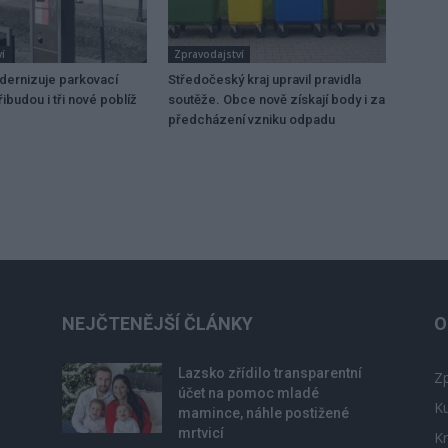
í
Zpravodajství
dernizuje parkovací
Středočeský kraj upravil pravidla
ibudou i tři nové poblíž
soutěže. Obce nově získají body i za
předcházení vzniku odpadu
NEJČTENĚJŠÍ ČLÁNKY
O
Lazsko zřídilo transparentní
Zp
účet na pomoc mladé
Ku
mamince, náhle postižené
mrtvicí
Kr