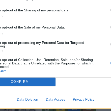
o opt-out of the Sharing of my personal data.
hvat
Příbram
veřejnost
zastupitelstvo
In
o opt-out of the Sale of my Personal Data.
In
to opt-out of processing my Personal Data for Targeted
ing.
Následující článek
In
Kamýk nabídne od června zajímavou turistickou
o opt-out of Collection, Use, Retention, Sale, and/or Sharing
atrakci
ersonal Data that Is Unrelated with the Purposes for which it
lected.
Out
CONFIRM
Data Deletion
Data Access
Privacy Policy