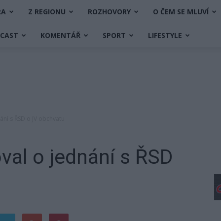
RA
Z REGIONU
ROZHOVORY
O ČEM SE MLUVÍ
DCAST
KOMENTÁŘ
SPORT
LIFESTYLE
ání s ŘSD o JV obchvatu
val o jednání s ŘSD