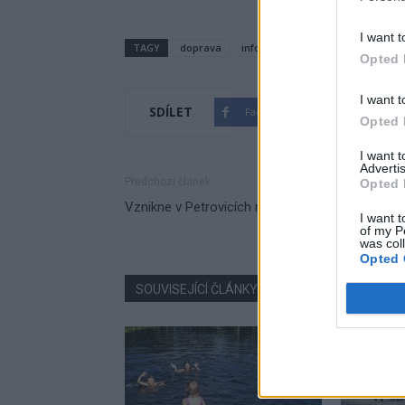
I want t
TAGY
doprava
informace
jednání
JV obc
Opted 
I want t
SDÍLET
Facebook
Twitter
Opted 
I want 
Advertis
Předchozí článek
Opted 
Vznikne v Petrovicích nová tradice motosrazů?
I want t
of my P
was col
Opted 
SOUVISEJÍCÍ ČLÁNKY
VÍCE OD AUTORA