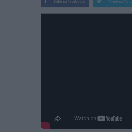
Sdílet na Facebooku
Tweet na Twit