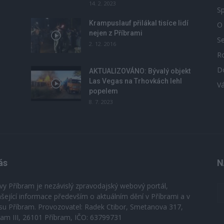
14. 2. 2023
Sp
Krampuslauf přilákal tisíce lidí
O
nejen z Příbrami
S
2. 12. 2016
R
D
u
AKTUALIZOVÁNO: Bývalý objekt
Las Vegas na Trhovkách lehl
V
popelem
8. 7. 2023
ás
N
vy Příbram je nezávislý zpravodajský webový portál,
ášející informace především o aktuálním dění v Příbrami a v
su Příbram. Provozovatel: Radek Ctibor, Smetanova 317,
ram III, 26101 Příbram, IČO: 63799731