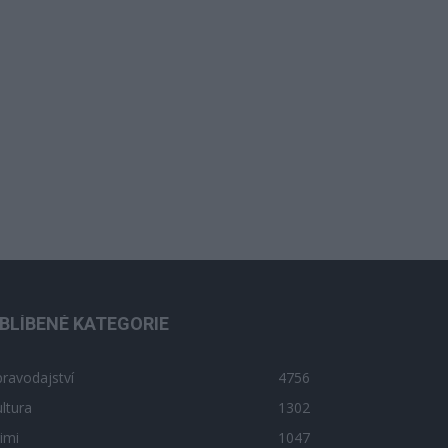
BLÍBENÉ KATEGORIE
ravodajství
4756
ltura
1302
imi
1047