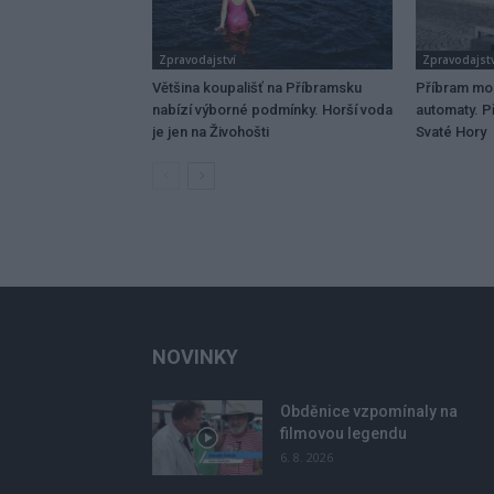
Zpravodajství
Zpravodajstv
Většina koupališť na Příbramsku
Příbram mo
nabízí výborné podmínky. Horší voda
automaty. Př
je jen na Živohošti
Svaté Hory
NOVINKY
Obděnice vzpomínaly na
filmovou legendu
6. 8. 2026