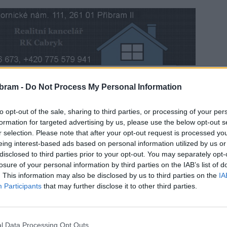
bram -
Do Not Process My Personal Information
u pověřilo starostu Jindřicha Vařeku, aby jednal
východním obchvatu a v rámci možností požadoval jeho
to opt-out of the sale, sharing to third parties, or processing of your per
h jeho tří částí a ne jenom zatím plánované II. části
formation for targeted advertising by us, please use the below opt-out s
á informoval čtvrtletně zastupitele a veřejnost.
r selection. Please note that after your opt-out request is processed y
eing interest-based ads based on personal information utilized by us or
disclosed to third parties prior to your opt-out. You may separately opt-
sta města s informacemi z první schůzky. O čem se na ní
losure of your personal information by third parties on the IAB’s list of
. This information may also be disclosed by us to third parties on the
IA
Participants
that may further disclose it to other third parties.
l Data Processing Opt Outs