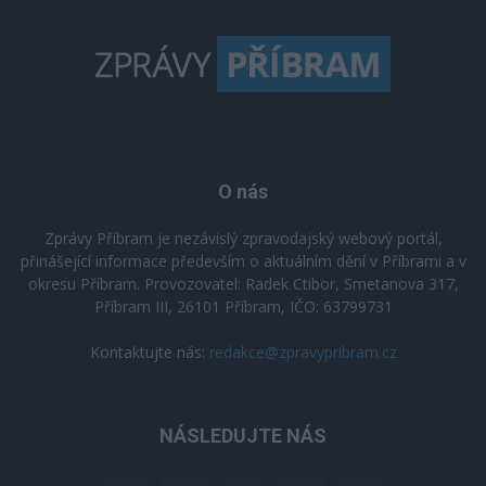
O nás
Zprávy Příbram je nezávislý zpravodajský webový portál,
přinášející informace především o aktuálním dění v Příbrami a v
okresu Příbram. Provozovatel: Radek Ctibor, Smetanova 317,
Příbram III, 26101 Příbram, IČO: 63799731
Kontaktujte nás:
redakce@zpravypribram.cz
NÁSLEDUJTE NÁS