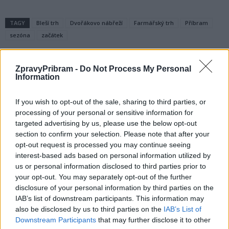
TAGY
Bleší trh
Dvořákovo nábřeží
Farmářský trh
Příbram
sezóna
začátek
ZpravyPribram -
Do Not Process My Personal
Information
If you wish to opt-out of the sale, sharing to third parties, or
processing of your personal or sensitive information for
targeted advertising by us, please use the below opt-out
section to confirm your selection. Please note that after your
Předchozí článek
Následující článek
opt-out request is processed you may continue seeing
Zastupitelé budou dnes jednat
O jarních prázdninách se
interest-based ads based on personal information utilized by
především o dotacích
policisté na Příbramsku zaměřili
us or personal information disclosed to third parties prior to
na dodržování rychlosti
your opt-out. You may separately opt-out of the further
disclosure of your personal information by third parties on the
IAB’s list of downstream participants. This information may
also be disclosed by us to third parties on the
IAB’s List of
SOUVISEJÍCÍ ČLÁNKY
Downstream Participants
that may further disclose it to other
VÍCE OD AUTORA