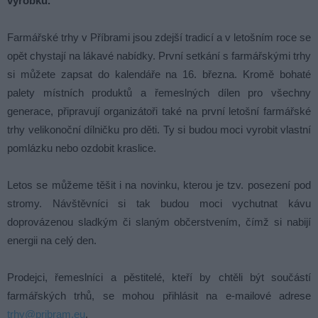
výrobků.
Farmářské trhy v Příbrami jsou zdejší tradicí a v letošním roce se
opět chystají na lákavé nabídky. První setkání s farmářskými trhy
si můžete zapsat do kalendáře na 16. března. Kromě bohaté
palety místních produktů a řemeslných dílen pro všechny
generace, připravují organizátoři také na první letošní farmářské
trhy velikonoční dílničku pro děti. Ty si budou moci vyrobit vlastní
pomlázku nebo ozdobit kraslice.
Letos se můžeme těšit i na novinku, kterou je tzv. posezení pod
stromy. Návštěvníci si tak budou moci vychutnat kávu
doprovázenou sladkým či slaným občerstvením, čímž si nabijí
energii na celý den.
Prodejci, řemeslníci a pěstitelé, kteří by chtěli být součástí
farmářských trhů, se mohou přihlásit na e-mailové adrese
trhy@pribram.eu
.