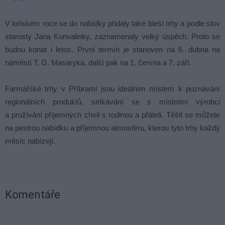
V loňském roce se do nabídky přidaly také bleší trhy a podle slov
starosty Jana Konvalinky, zaznamenaly velký úspěch. Proto se
budou konat i letos. První termín je stanoven na 6. dubna na
náměstí T. G. Masaryka, další pak na 1. června a 7. září.
Farmářské trhy v Příbrami jsou ideálním místem k poznávání
regionálních produktů, setkávání se s místními výrobci
a prožívání příjemných chvil s rodinou a přáteli. Těšit se můžete
na pestrou nabídku a příjemnou atmosféru, kterou tyto trhy každý
měsíc nabízejí.
Komentáře