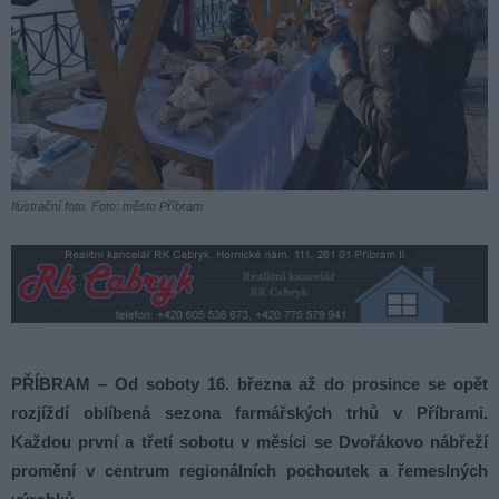
Ilustrační foto. Foto: město Příbram
PŘÍBRAM – Od soboty 16. března až do prosince se opět
rozjíždí oblíbená sezona farmářských trhů v Příbrami.
Každou první a třetí sobotu v měsíci se Dvořákovo nábřeží
promění v centrum regionálních pochoutek a řemeslných