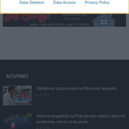
Data Deletion
Data Access
Privacy Policy
NOVINKY
Obděnice vzpomínaly na filmovou legendu
6. 8. 2026
Většina koupališť na Příbramsku nabízí výborné
podmínky. Horší voda je jen...
4. 8. 2026