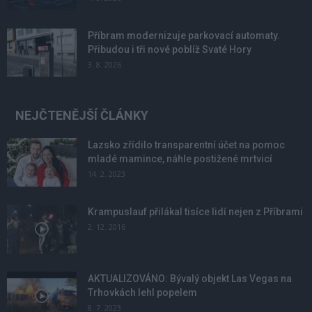
Příbram modernizuje parkovací automaty.
Přibudou i tři nové poblíž Svaté Hory
3. 8. 2026
NEJČTENĚJŠÍ ČLÁNKY
Lazsko zřídilo transparentní účet na pomoc
mladé mamince, náhle postižené mrtvicí
14. 2. 2023
Krampuslauf přilákal tisíce lidí nejen z Příbrami
2. 12. 2016
AKTUALIZOVÁNO: Bývalý objekt Las Vegas na
Trhovkách lehl popelem
8. 7. 2023