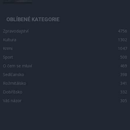
OBLÍBENÉ KATEGORIE
Zpravodajství
4756
Kultura
1302
Krimi
1047
Sport
500
O čem se mluví
469
Sedlčansko
398
Rožmitálsko
341
Dobříšsko
332
Váš názor
305