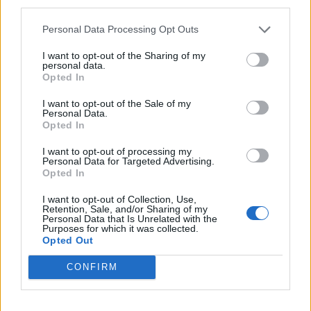
third parties.
Personal Data Processing Opt Outs
Kam na výlet se psem? Střední Čechy
nabízejí hrady, skanzeny i osvěžení
I want to opt-out of the Sharing of my
v přírodě
personal data.
Lifestyle
Opted In
Kam utéct před vedrem? Podzemí, lesy
I want to opt-out of the Sale of my
i voda nabídnou příjemné ochlazení
Personal Data.
Opted In
Lifestyle
I want to opt-out of processing my
Personal Data for Targeted Advertising.
Digitální karta láká na slevy v Brdech i na
Opted In
Berounsku. Přibyly nové zážitky i partneři
I want to opt-out of Collection, Use,
Lifestyle
Retention, Sale, and/or Sharing of my
Personal Data that Is Unrelated with the
Purposes for which it was collected.
Opted Out
CONFIRM