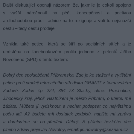
Další diskutující oponují názorem že, jakmile je cokoli spojeno
s vyšší náročností na péči, koncepčnost a poctivou
a dlouhodobou práci, radnice na to rezignuje a volí tu nejsnazší
cestu – tedy cestu prodeje.
Vznikla také petice, která se šíří po sociálních sítích a je
umístěna na facebookovém profilu jednoho z petentů Jiřího
Novotného (SPD) s tímto textem:
Dobrý den spoluobčané Příbramska. Zde je ke stažení a vytištění
petice proti prodeji rekreačního střediska GRANIT v šumavském
Zadově, Zadov čp. 224, 384 73 Stachy, okres Prachatice,
Jihočeský kraj, jehož vlastníkem je město Příbram, o kterou mě
žádáte. Můžete jí vytisknout a nechat podepsat co největšímu
počtu lidí. Až budete mít dostatek podpisů, napište mi zprávu
a domluvíme se na předání. Děkuji. S přáním hezkého dne
plného zdraví přeje Jiří Novotný, email: jiri.nowotny@seznam.cz