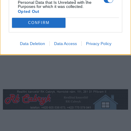
Personal Data that Is Unrelated with the
seniorů MHD
Purposes for which it was collected.
O čem se mluví
Opted Out
Obyvatelé upozorňují na problémy v okolí
CONFIRM
náměstí 17. listopadu. Radnice tvrdí, že
situaci má pod kontrolou
O čem se mluví
Data Deletion
Data Access
Privacy Policy