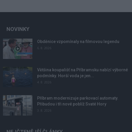
NOVINKY
Obděnice vzpomínaly na filmovou legendu
6. 8. 2026
Většina koupališť na Příbramsku nabízí výborné
podmínky. Horší voda je jen...
4. 8. 2026
Příbram modernizuje parkovací automaty.
Přibudou i tři nové poblíž Svaté Hory
3. 8. 2026
NEJČTENĚJŠÍ ČLÁNKY