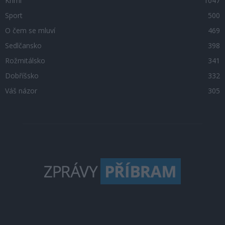
Krimi
1047
Sport
500
O čem se mluví
469
Sedlčansko
398
Rožmitálsko
341
Dobříšsko
332
Váš názor
305