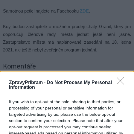
Samotnou petici najdete na Facebooku
ZDE
.
Kdy budou zastupitelé o možném prodeji chaty Granit, který jim
doporučují členové rady města jednat ještě není jasné.
Zastupitelstvo města má naplánované zasedání na 18. ledna
2021, ale ještě nebyl zveřejněn program jednání.
Komentáře
ZpravyPribram -
Do Not Process My Personal
Information
TAGY
chata Granit
majetek
petice
Příbram
prodej
If you wish to opt-out of the sale, sharing to third parties, or
protest
radnice
rekreace
Šumava
Zadov
processing of your personal or sensitive information for
targeted advertising by us, please use the below opt-out
section to confirm your selection. Please note that after your
opt-out request is processed you may continue seeing
interest-based ads based on personal information utilized by