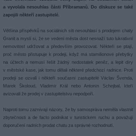
a vyvolala nesouhlas části Příbramanů. Do diskuze se také
zapojili někteří zastupitelé.
Většina příspěvků na sociálních síti nesouhlasí s prodejem chaty
Granit a myslí si, že se vedení města dost nesnaží tuto lukrativní
nemovitost udržovat a především provozovat. Někteří se ptají,
proč město přistupuje k prodeji, když má stamilionové přebytky
na účtech a nemusí řešit žádný nedostatek peněz, a lepit díry
v městské kase, jak tomu dělali některé předchozí radnice. Proti
prodeji se ozvali i někteří současní zastupitelé Václav Švenda,
Marek Školoud, Vladimír Král nebo Antonín Schejbal, kteří
avizovali že prodej v zastupitelstvu nepodpoří.
Naproti tomu zaznívají názory, že by samospráva neměla vlastnit
zbytečnosti a de facto podnikat v turistickém ruchu a považují
doporučení radních prodat chatu za správné rozhodnutí.