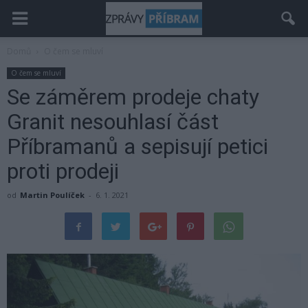
Domů
O čem se mluví
O čem se mluví
Se záměrem prodeje chaty
Granit nesouhlasí část
Příbramanů a sepisují petici
proti prodeji
od
Martin Poulíček
-
6. 1. 2021