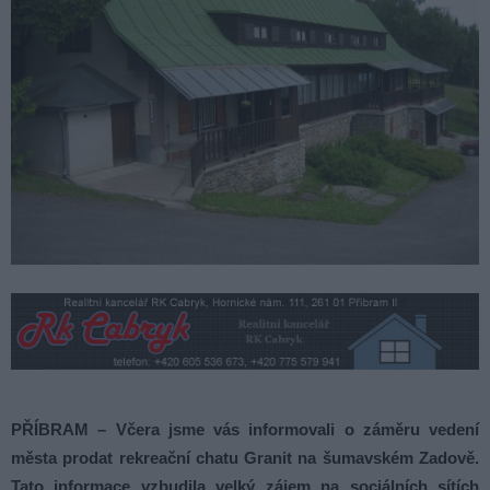
PŘÍBRAM – Včera jsme vás informovali o záměru vedení
města prodat rekreační chatu Granit na šumavském Zadově.
Tato informace vzbudila velký zájem na sociálních sítích