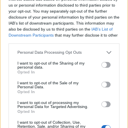
us or personal information disclosed to third parties prior to
your opt-out. You may separately opt-out of the further
disclosure of your personal information by third parties on the
IAB’s list of downstream participants. This information may
also be disclosed by us to third parties on the
IAB’s List of
Předchozí článek
Následující článek
Downstream Participants
that may further disclose it to other
Přehled: Kolik zaplatíme v roce
V nouzovém stavu brali lidé Brdy
third parties.
2021 na místních poplatcích
útokem. S pravidly se ale příliš
v Příbrami
neobtěžovali
Personal Data Processing Opt Outs
I want to opt-out of the Sharing of my
personal data.
SOUVISEJÍCÍ ČLÁNKY
Opted In
VÍCE OD AUTORA
I want to opt-out of the Sale of my
Personal Data.
Opted In
Parkovací dům jako levná garáž? Opozice
zpochybňuje jeho využití
I want to opt-out of processing my
Personal Data for Targeted Advertising.
O čem se mluví
Opted In
Stačí občanka, nebo je průkazka nutná?
I want to opt-out of Collection, Use,
Retention, Sale, and/or Sharing of my
Příbram řeší jednodušší cestování