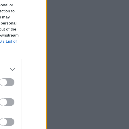
sonal or
ection to
ou may
 personal
out of the
 downstream
B’s List of