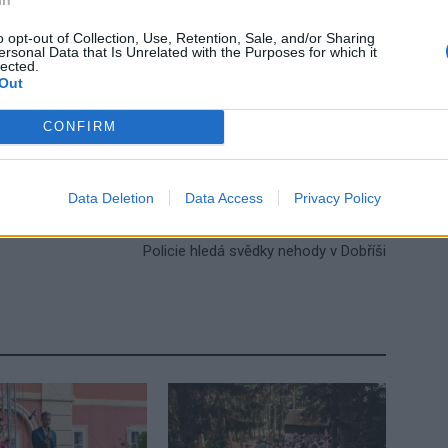
o opt-out of Collection, Use, Retention, Sale, and/or Sharing
ersonal Data that Is Unrelated with the Purposes for which it
lected.
ra
Svatohorská Madona
žehnání
Out
CONFIRM
Data Deletion
Data Access
Privacy Policy
Následující článek
Policie hledá svědky nehody v Dobříši