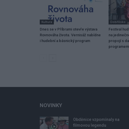
Kultura
Dobříšsko
Dnes se v Příbrami otevře výstava
Festival hu
Rovnováha života. Vernisáž nabídne
na jedinečn
i hudební a básnický program
propojí s da
programem
NOVINKY
Obděnice vzpomínaly na
filmovou legendu