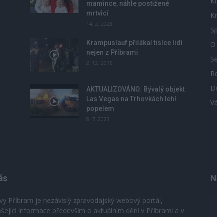
Ku
mamince, náhle postižené
mrtvicí
Kr
14. 2. 2023
Sp
Krampuslauf přilákal tisíce lidí
O
nejen z Příbrami
S
2. 12. 2016
R
D
u
AKTUALIZOVÁNO: Bývalý objekt
Las Vegas na Trhovkách lehl
V
popelem
8. 7. 2023
ás
N
vy Příbram je nezávislý zpravodajský webový portál,
ášející informace především o aktuálním dění v Příbrami a v