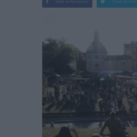
Sdílet na Facebooku
Tweet na Twit