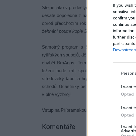
If you wish 
Stejně jako v předešlých letech bude akce začín
sensitive in
desáté dopoledne z náměstí T. G. Masaryka. P
confirm you
oproti předchozím rokům.
„Před oficiálním za
continue se
information 
žehnání poutní kopie Svatohorské Madony u Ko
further disc
participants
Samotný program s časovým rozvrhem se ješ
Downstream 
rytířských soubojů, dětských divadel, kejklíř
chybět BraAgas, Tempus či Ginevra. Po celý
ležení bude mít spolek Rosenthal a chybě
Persona
středověký tábor a hry pro děti. Součástí bo
schodů. Účastníky běhu, do kterého se pravide
I want t
Opted 
v plné výzbroji.
I want t
Vstup na Příbramskou svatohorskou šalmaj je
Opted 
Komentáře
I want 
Advertis
Opted 