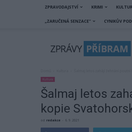
ZPRAVODAJSTVÍ
KRIMI
KULTU
„ZARUČENÁ SENZACE“
CYNIKŮV PO
Zprávy
Příbram
Domů
Kultura
Šalmaj letos zahájí žehnání poutn
Kultura
Šalmaj letos zah
kopie Svatohor
od
redakce
-
6. 9. 2021