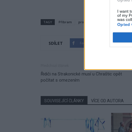
I want t
of my P
was col
TAGY
Příbram
program
šalmaj
Svatá Ho
Opted 
SDÍLET
Facebook
Twitter
Předchozí článek
Řidiči na Strakonické musí u Chraštic opět
počítat s omezením
SOUVISEJÍCÍ ČLÁNKY
VÍCE OD AUTORA