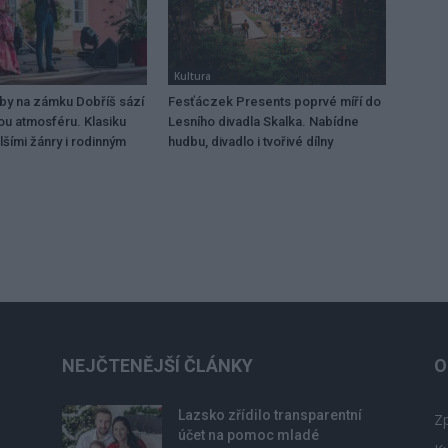
Kultura
dby na zámku Dobříš sází
Fesťáczek Presents poprvé míří do
ou atmosféru. Klasiku
Lesního divadla Skalka. Nabídne
lšími žánry i rodinným
hudbu, divadlo i tvořivé dílny
NEJČTENĚJŠÍ ČLÁNKY
O
Lazsko zřídilo transparentní
Zp
účet na pomoc mladé