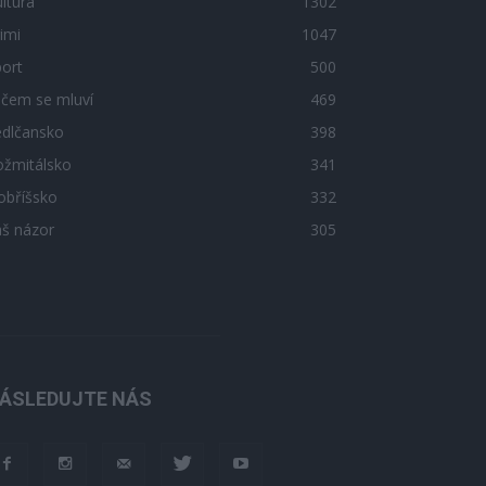
ltura
1302
imi
1047
ort
500
 čem se mluví
469
edlčansko
398
ožmitálsko
341
obříšsko
332
áš názor
305
ÁSLEDUJTE NÁS