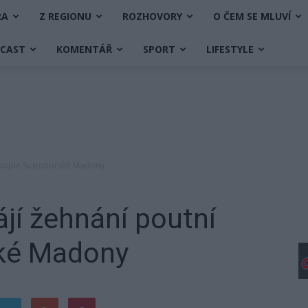
RA
Z REGIONU
ROZHOVORY
O ČEM SE MLUVÍ
DCAST
KOMENTÁŘ
SPORT
LIFESTYLE
í kopie Svatohorské Madony
ájí žehnání poutní
ské Madony