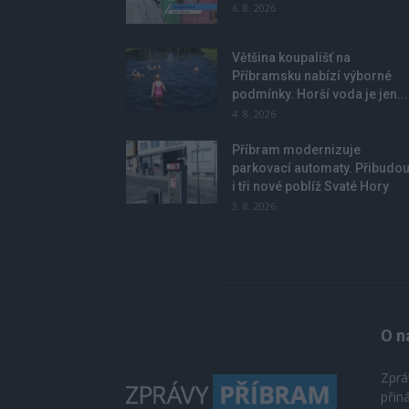
6. 8. 2026
Většina koupališť na
Příbramsku nabízí výborné
podmínky. Horší voda je jen...
4. 8. 2026
Příbram modernizuje
parkovací automaty. Přibudo
i tři nové poblíž Svaté Hory
3. 8. 2026
O n
Zprá
přin