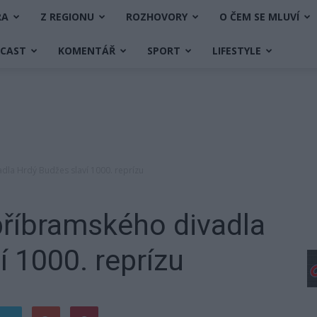
RA
Z REGIONU
ROZHOVORY
O ČEM SE MLUVÍ
DCAST
KOMENTÁŘ
SPORT
LIFESTYLE
dla Hrdý Budžes slaví 1000. reprízu
příbramského divadla
í 1000. reprízu