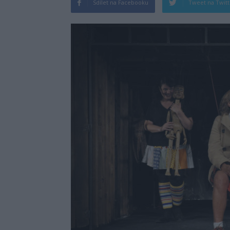
Sdílet na Facebooku
Tweet na Twit