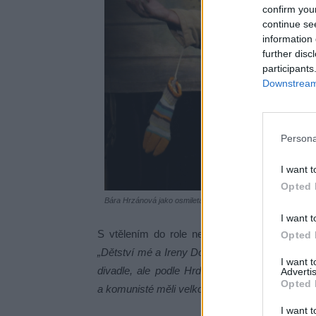
confirm you
continue se
information 
further disc
participants
Downstream 
Persona
I want t
Opted 
Bára Hrzánová jako osmiletá Helenka Součková ve hře Hrdý 
I want t
S vtělením do role nemá problém i proto, že
Opted 
„Dětství mé a Ireny Douskové se neuvěřitelně p
I want 
divadle, ale podle Hrdého Budžese předpoklá
Advertis
Opted 
a komunisté měli velkou moc a rozhodovali pra
I want t