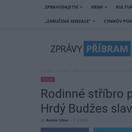
ZPRAVODAJSTVÍ
KRIMI
KULTU
„ZARUČENÁ SENZACE“
CYNIKŮV PO
Zprávy
Příbram
Domů
Kultura
Rodinné stříbro příbramského diva
Kultura
Rodinné stříbro 
Hrdý Budžes slav
od
Radek Ctibor
-
7. 5. 2025