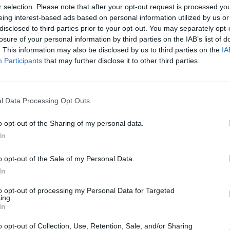
r selection. Please note that after your opt-out request is processed y
eing interest-based ads based on personal information utilized by us or
disclosed to third parties prior to your opt-out. You may separately opt-
losure of your personal information by third parties on the IAB’s list of
. This information may also be disclosed by us to third parties on the
IA
Participants
that may further disclose it to other third parties.
l Data Processing Opt Outs
o opt-out of the Sharing of my personal data.
In
Budžes. Foto: Divadlo A. Dvořáka Příbram
o opt-out of the Sale of my Personal Data.
 sama prožila dětství v divadle v Českých Budějovicích.
In
rolínají. Sice jsem neznala tehdejší situaci v příbramském
to opt-out of processing my Personal Data for Targeted
dám, že Příbram byla stejně rudá jako České Budějovice
ing.
In
kticky o všem,“
říká Hrzánová.
o opt-out of Collection, Use, Retention, Sale, and/or Sharing