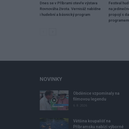
Dnes se v Příbrami otevře výstava
Festival hu
Rovnováha života. Vernisáž nabídne
na jedinečn
i hudební a básnický program
propojí s da
programem
NOVINKY
Obděnice vzpomínaly na
filmovou legendu
6. 8. 2026
Většina koupališť na
Příbramsku nabízí výborné