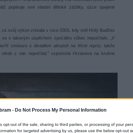
iž popisuje své vlastní dětské zážitky, úzce spojené
rá za svůj výkon získala v roce 2003, kdy měl Hrdý Budžes
 že se s takovým úspěchem zpočátku vůbec nepočítalo.
„V
vřít smlouvu s divadlem alespoň na třicet repríz, takže
ikdo z nás nepočítal,“
vzpomíná Hrzánová na krušné
bram -
Do Not Process My Personal Information
to opt-out of the sale, sharing to third parties, or processing of your per
formation for targeted advertising by us, please use the below opt-out s