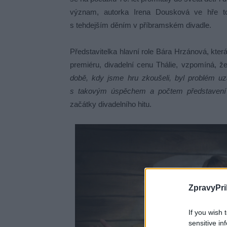
význam, autorka Irena Dousková ve hře tot
s tehdejším děním v příbramském divadle.
Představitelka hlavní role Bára Hrzánová, kte
premiéru, divadelní cenu Thálie, vzpomíná,
době, kdy jsme hru zkoušeli, byl problém uza
s takovým úspěchem a počtem představení n
začátky divadelního hitu.
ZpravyPri
If you wish 
sensitive in