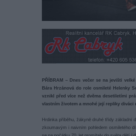
PŘÍBRAM
– Dnes večer se na jevišti velké
Bára Hrzánová do role osmileté Helenky S
vznikl před více než dvěma desetiletími pr
vlastním životem a mnohé její repliky diváci 
Hrdinka příběhu, žákyně druhé třídy základní d
zkoumavým i naivním pohledem osmiletého dít
se na počátku 70. let promítaly do světa dětí 