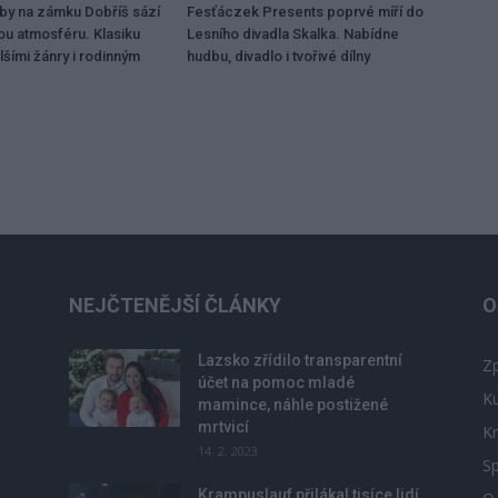
dby na zámku Dobříš sází
Fesťáczek Presents poprvé míří do
ou atmosféru. Klasiku
Lesního divadla Skalka. Nabídne
lšími žánry i rodinným
hudbu, divadlo i tvořivé dílny
NEJČTENĚJŠÍ ČLÁNKY
O
Lazsko zřídilo transparentní
Zp
účet na pomoc mladé
Ku
mamince, náhle postižené
mrtvicí
Kr
14. 2. 2023
Sp
Krampuslauf přilákal tisíce lidí