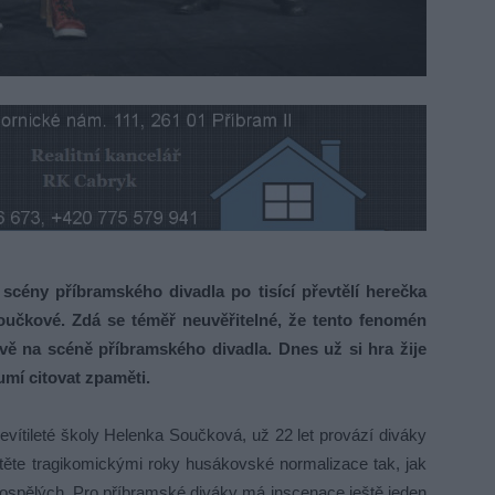
 scény příbramského divadla po tisící převtělí herečka
oučkové. Zdá se téměř neuvěřitelné, že tento fenomén
ávě na scéně příbramského divadla. Dnes už si hra žije
umí citovat zpaměti.
evítileté školy Helenka Součková, už 22 let provází diváky
ěte tragikomickými roky husákovské normalizace tak, jak
i dospělých. Pro příbramské diváky má inscenace ještě jeden