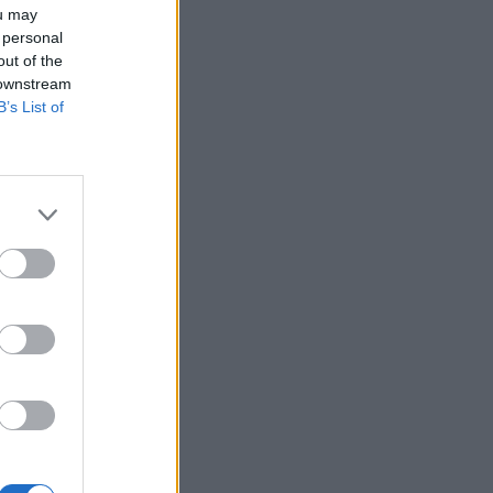
ou may
 personal
out of the
 downstream
B’s List of