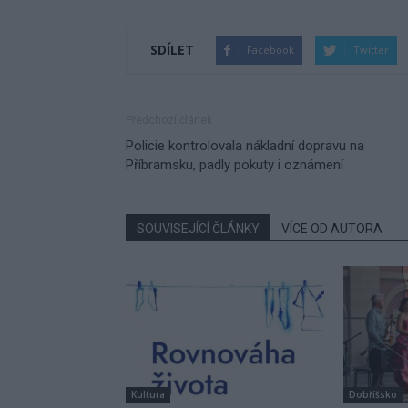
SDÍLET
Facebook
Twitter
Předchozí článek
Policie kontrolovala nákladní dopravu na
Příbramsku, padly pokuty i oznámení
SOUVISEJÍCÍ ČLÁNKY
VÍCE OD AUTORA
Kultura
Dobříšsko