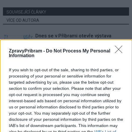
SOUVISEJÍCÍ ČLÁNKY
VÍCE OD AUTORA
Dnes se v Příbrami otevře výstava
Rovnováha života. Vernisáž nabídne
i hudební a básnický program
Kultura
ZpravyPribram -
Do Not Process My Personal
Information
Festival hudby na zámku Dobříš sází na
If you wish to opt-out of the sale, sharing to third parties, or
jedinečnou atmosféru. Klasiku propojí
processing of your personal or sensitive information for
s dalšími žánry i rodinným programem
Dobříšsko
targeted advertising by us, please use the below opt-out
section to confirm your selection. Please note that after your
Fesťáczek Presents poprvé míří do
opt-out request is processed you may continue seeing
Lesního divadla Skalka. Nabídne hudbu,
interest-based ads based on personal information utilized by
divadlo i tvořivé dílny
us or personal information disclosed to third parties prior to
Kultura
your opt-out. You may separately opt-out of the further
disclosure of your personal information by third parties on the
IAB’s list of downstream participants. This information may
also be disclosed by us to third parties on the
IAB’s List of