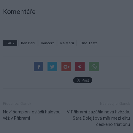
Komentáře
TAGY
Bon Pari
koncert
Na Marii
One Taste
Předchozí článek
Následující článek
Noví šampioni ovládli halovou
V Příbrami zazářila nová hvězda:
věž v Příbrami
Sára Dolejšová míří mezi elitu
českého triatlonu