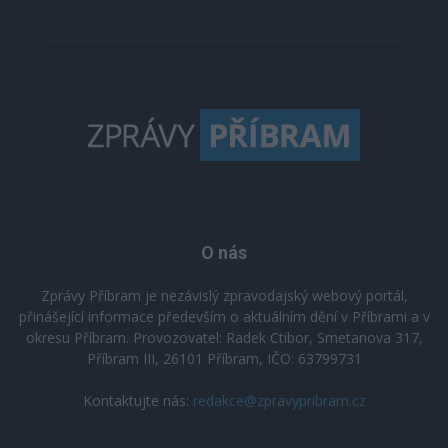
O nás
Zprávy Příbram je nezávislý zpravodajský webový portál,
přinášející informace především o aktuálním dění v Příbrami a v
okresu Příbram. Provozovatel: Radek Ctibor, Smetanova 317,
Příbram III, 26101 Příbram, IČO: 63799731
Kontaktujte nás:
redakce@zpravypribram.cz