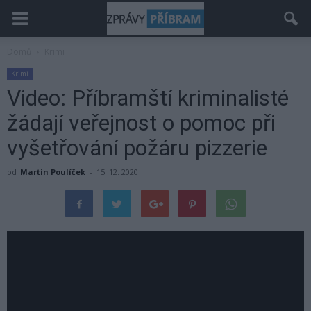
Domů
Krimi
Krimi
Video: Příbramští kriminalisté
žádají veřejnost o pomoc při
vyšetřování požáru pizzerie
od
Martin Poulíček
-
15. 12. 2020