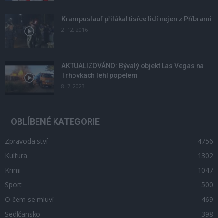
Krampuslauf přilákal tisíce lidí nejen z Příbrami
2. 12. 2016
AKTUALIZOVÁNO: Bývalý objekt Las Vegas na
Trhovkách lehl popelem
8. 7. 2023
OBLÍBENÉ KATEGORIE
Zpravodajství
4756
Kultura
1302
Krimi
1047
Sport
500
O čem se mluví
469
Sedlčansko
398