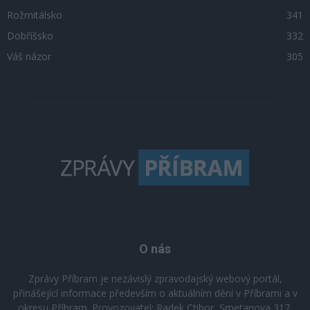
Rožmitálsko
341
Dobříšsko
332
Váš názor
305
O nás
Zprávy Příbram je nezávislý zpravodajský webový portál,
přinášející informace především o aktuálním dění v Příbrami a v
okresu Příbram. Provozovatel: Radek Ctibor, Smetanova 317,