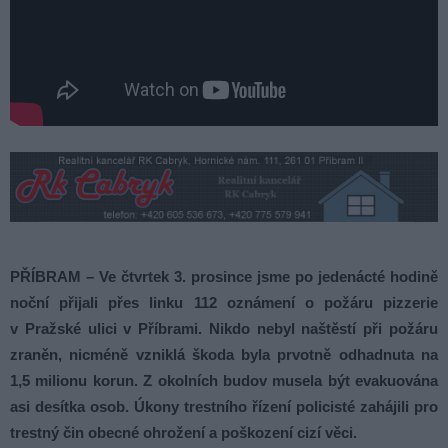
PŘÍBRAM – Ve čtvrtek 3. prosince jsme po jedenácté hodině
noční přijali přes linku 112 oznámení o požáru pizzerie
v Pražské ulici v Příbrami. Nikdo nebyl naštěstí při požáru
zraněn, nicméně vzniklá škoda byla prvotně odhadnuta na
1,5 milionu korun. Z okolních budov musela být evakuována
asi desítka osob. Úkony trestního řízení policisté zahájili pro
trestný čin obecné ohrožení a poškození cizí věci.