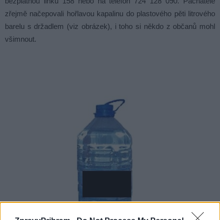
bezplatnou linku 158 nebo na telefon 724 128 090. Pachatelé
zřejmě načepovali hořlavou kapalinu do plastového pěti litrového
barelu s držadlem (viz obrázek), i toho si někdo z občanů mohl
všimnout.