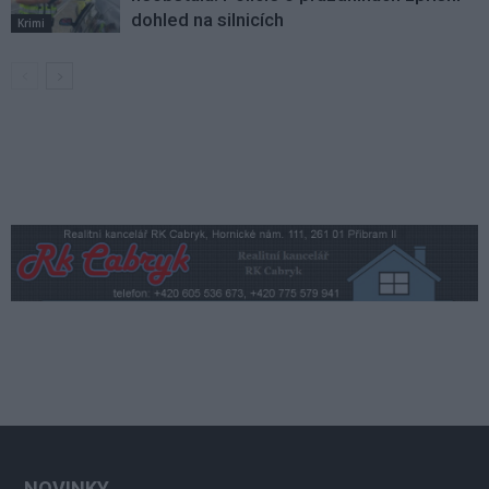
dohled na silnicích
Krimi
NOVINKY