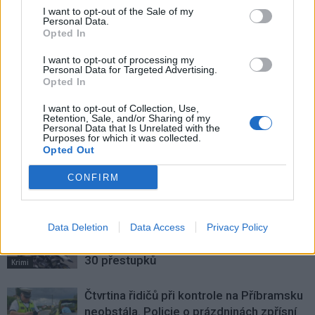
Předchozí článek
Následující článek
I want to opt-out of the Sale of my
Personal Data.
Čtvrt milionu za žháře. Majitel
Martin Buršík: Jsem velmi rád, že
Opted In
vyhořelé pizzerie vypsal tučnou
se rozpočet města schválil
odměnu
I want to opt-out of processing my
Personal Data for Targeted Advertising.
Opted In
SOUVISEJÍCÍ ČLÁNKY
I want to opt-out of Collection, Use,
Retention, Sale, and/or Sharing of my
VÍCE OD AUTORA
Personal Data that Is Unrelated with the
Purposes for which it was collected.
Opted Out
Vykradených aut na Příbramsku přibylo.
Policie připomíná: Auto není trezor
CONFIRM
Krimi
Každý sedmý řidič měl problém. Policie
Data Deletion
Data Access
Privacy Policy
při víkendové akci na Příbramsku odhalila
30 přestupků
Krimi
Čtvrtina řidičů při kontrole na Příbramsku
neobstála. Policie o prázdninách zpřísní