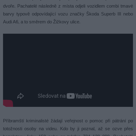
dvoře. Pachatelé následně z místa odjeli vozidlem combi tmavé
barvy typově odpovídající vozu značky Škoda Superb III nebo
Audi A6, a to směrem do Žižkovy ulice.
Příbramští kriminalisté žádají veřejnost o pomoc při pátrání po
totožnosti osoby na videu. Kdo by ji poznal, až se ozve přes