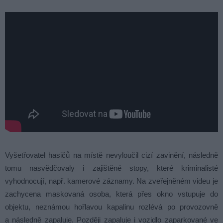
Vyšetřovatel hasičů na místě nevyloučil cizí zavinění, následně
tomu nasvědčovaly i zajištěné stopy, které kriminalisté
vyhodnocují, např. kamerové záznamy. Na zveřejněném videu je
zachycena maskovaná osoba, která přes okno vstupuje do
objektu, neznámou hořlavou kapalinu rozlévá po provozovně
a následně zapaluje. Později zapaluje i vozidlo zaparkované ve