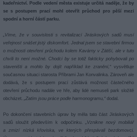
kadeřnictví. Podle vedení města existuje určitá naděje, že by
se s postupem prací mohl otevřít průchod pro pěší mezi
spodní a horní částí parku.
„Víme, že v souvislosti s revitalizací Jiráskových sadů musí
veřejnost snášet jistý diskomfort. Jednal jsem se stavební firmou
o možnosti otevření průchodu kolem Kavárny v Zátiší, ale v tuto
chvíli to není možné. Chodci by se totiž fakticky pohybovali po
staveništi a mohlo by dojít například ke zranění,“
vysvětluje
současnou situaci starosta Příbrami Jan Konvalinka. Zároveň ale
dodává, že s postupem prací zůstává možnost částečného
otevření průchodu nadále ve hře, aby lidé nemuseli park složitě
obcházet.
„Zatím jsou práce podle harmonogramu,“
dodal.
Po dokončení stavebních úprav by měla tato část Jiráskových
sadů sloužit především k odpočinku.
„Vznikne nový mobiliář
a zmizí nízká křoviska, ve kterých přespávali bezdomovci.