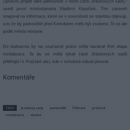
Úpravou projde také parkoviště v horní části Jiráskových sadů,“
uvedl první místostarosta Vladimír Karpíšek. Tím zároveň
reagoval na informace, které se v souvislosti se stavbou objevují,
a to že by parkoviště před Konviktem mělo být zrušeno. To se ale
podle města nestane.
Do budoucna by na současné práce měla navázat třetí etapa
revitalizace. Ta by se měla týkat části Jiráskových sadů
přiléhající k Pražské ulici, kde v minulosti stával pivovar.
Komentáře
TAGY
Jiráskovy sady
parkoviště
Příbram
průchod
revitalizace
stavba