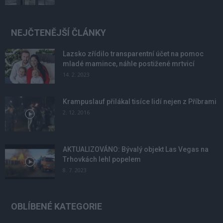
NEJČTENĚJŠÍ ČLÁNKY
Lazsko zřídilo transparentní účet na pomoc
mladé mamince, náhle postižené mrtvicí
14. 2. 2023
Krampuslauf přilákal tisíce lidí nejen z Příbrami
2. 12. 2016
AKTUALIZOVÁNO: Bývalý objekt Las Vegas na
Trhovkách lehl popelem
8. 7. 2023
OBLÍBENÉ KATEGORIE