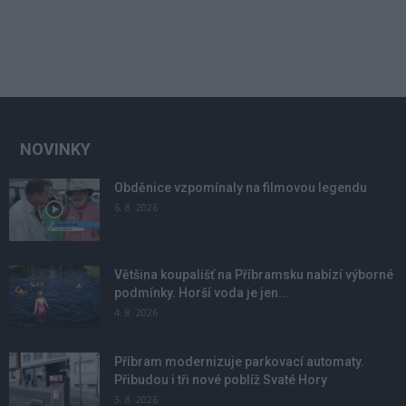
NOVINKY
Obděnice vzpomínaly na filmovou legendu
6. 8. 2026
Většina koupališť na Příbramsku nabízí výborné
podmínky. Horší voda je jen...
4. 8. 2026
Příbram modernizuje parkovací automaty.
Přibudou i tři nové poblíž Svaté Hory
3. 8. 2026