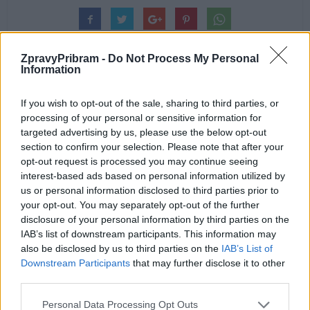
ZpravyPribram -
Do Not Process My Personal
Information
If you wish to opt-out of the sale, sharing to third parties, or
Předchozí článek
Následující článek
processing of your personal or sensitive information for
Hornické muzeum Příbram
Příbram rozšiřuje třídění odpadu
targeted advertising by us, please use the below opt-out
udrželo vysokou návštěvnost,
od domů. Zájemci se musí
section to confirm your selection. Please note that after your
letos slaví 140 let a chystá řadu
registrovat
opt-out request is processed you may continue seeing
novinek
interest-based ads based on personal information utilized by
us or personal information disclosed to third parties prior to
your opt-out. You may separately opt-out of the further
SOUVISEJÍCÍ ČLÁNKY
disclosure of your personal information by third parties on the
IAB’s list of downstream participants. This information may
VÍCE OD AUTORA
also be disclosed by us to third parties on the
IAB’s List of
Downstream Participants
that may further disclose it to other
Většina koupališť na Příbramsku nabízí
third parties.
výborné podmínky. Horší voda je jen na
Živohošti
Personal Data Processing Opt Outs
Zpravodajství