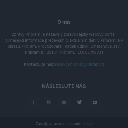
O nás
Zprávy Příbram je nezávislý zpravodajský webový portál,
přinášející informace především o aktuálním dění v Příbrami a v
okresu Příbram. Provozovatel: Radek Ctibor, Smetanova 317,
Příbram III, 26101 Příbram, IČO: 63799731
Kontaktujte nás:
redakce@zpravypribram.cz
NÁSLEDUJTE NÁS
Zásady zpracování osobních údajů