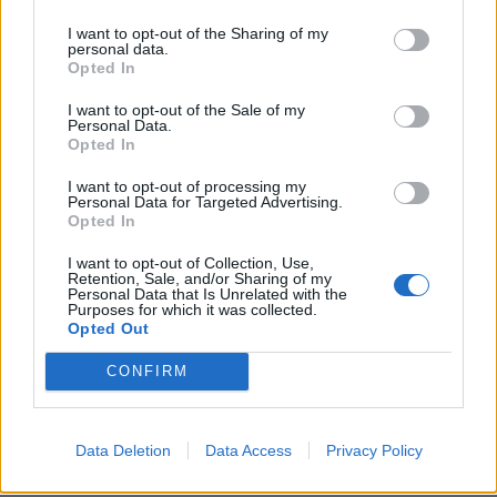
I want to opt-out of the Sharing of my
Příbram modernizuje parkovací automaty.
personal data.
Opted In
Přibudou i tři nové poblíž Svaté Hory
Zpravodajství
I want to opt-out of the Sale of my
Personal Data.
Opted In
Středočeský kraj upravil pravidla soutěže.
Obce nově získají body i za předcházení
I want to opt-out of processing my
vzniku odpadu
Personal Data for Targeted Advertising.
Zpravodajství
Opted In
I want to opt-out of Collection, Use,
Retention, Sale, and/or Sharing of my
Personal Data that Is Unrelated with the
Purposes for which it was collected.
Opted Out
CONFIRM
Data Deletion
Data Access
Privacy Policy